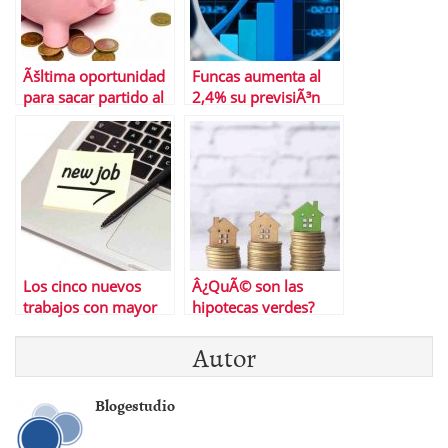
Ãšltima oportunidad
Funcas aumenta al
para sacar partido al
2,4% su previsiÃ³n
depÃ³sito de ING con
para el PIB en 2025
2,75% TAE
Los cinco nuevos
Â¿QuÃ© son las
trabajos con mayor
hipotecas verdes?
proyecciÃ³n en 2025
Autor
Blogestudio