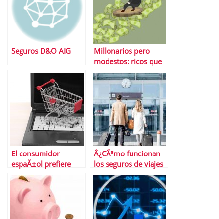
Seguros D&O AIG
Millonarios pero
modestos: ricos que
viven con modestia
El consumidor
Â¿CÃ³mo funcionan
espaÃ±ol prefiere
los seguros de viajes
desplazarse para
de las tarjetas de
hacer la compra
crÃ©dito?