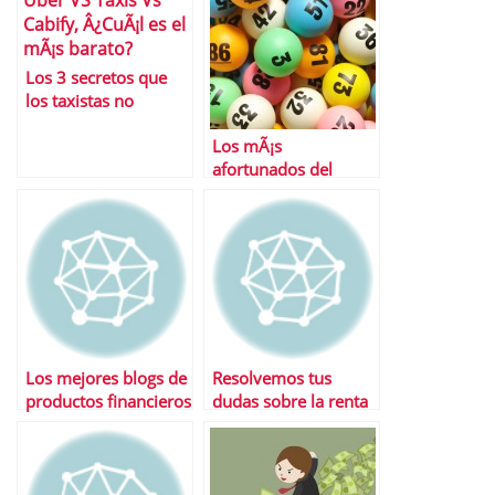
Los 3 secretos que
los taxistas no
quieren que sepas:
Los mÃ¡s
Uber, cabify y otros
afortunados del
mundo: personas
que han ganado la
loterÃ­a mÃ¡s de una
vez
Los mejores blogs de
Resolvemos tus
productos financieros
dudas sobre la renta