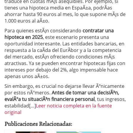
traduce en cuotas mÃ¡s asequibles. Por ejemplo, si
tienes una hipoteca media en EspaÃ±a, podrÃ­as
ahorrar hasta 90 euros al mes, lo que supone mÃ¡s de
1.000 euros al aÃ±o.
Para quienes estÃ¡n considerando
contratar una
hipoteca en 2025
, este escenario presenta una
oportunidad interesante. Las entidades bancarias, en
respuesta a la caÃ­da del EurÃ­bor y a la competencia
del mercado, estÃ¡n ofreciendo condiciones mÃ¡s
atractivas. Ya se pueden encontrar hipotecas fijas con
intereses por debajo del 2%, algo impensable hace
apenas unos aÃ±os.
Sin embargo, es crucial no dejarse llevar Ãºnicamente
por estos nÃºmeros.
Antes de tomar una decisiÃ³n,
evalÃºa tu situaciÃ³n financiera personal
, tus ingresos,
estabilidad[…]
Leer noticia completa en la fuente
original
Publicaciones Relacionadas: