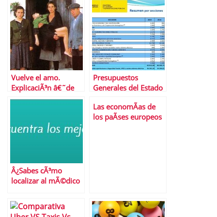
Vuelve el amo.
Presupuestos
ExplicaciÃ³n â€˜de
Generales del Estado
puebloâ€™ de cÃ³mo
de 2014
Las economÃ­as de
se ha llegado a esta
los paÃ­ses europeos
reforma laboral
resumidas en 10
palabras o menos
Â¿Sabes cÃ³mo
localizar al mÃ©dico
que necesitas?