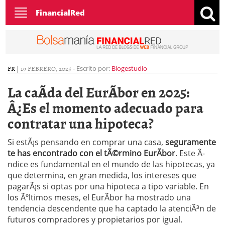
Toggle
FinancialRed
navigation
FR
|
19 FEBRERO, 2025
-
Escrito por:
Blogestudio
La caÃ­da del EurÃ­bor en 2025:
Â¿Es el momento adecuado para
contratar una hipoteca?
Si estÃ¡s pensando en comprar una casa,
seguramente
te has encontrado con el tÃ©rmino EurÃ­bor
. Este Ã­
ndice es fundamental en el mundo de las hipotecas, ya
que determina, en gran medida, los intereses que
pagarÃ¡s si optas por una hipoteca a tipo variable. En
los Ãºltimos meses, el EurÃ­bor ha mostrado una
tendencia descendente que ha captado la atenciÃ³n de
futuros compradores y propietarios por igual.