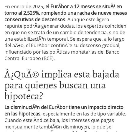
En enero de 2025,
el EurÃ­bor a 12 meses se situÃ³ en
torno al 2,525%, rompiendo una racha de nueve meses
consecutivos de descensos
. Aunque este ligero
repunte podrÃ­a generar dudas, los expertos coinciden
en que no se trata de un cambio de tendencia, sino de
una estabilizaciÃ³n temporal. Se espera que, a lo largo
del aÃ±o, el EurÃ­bor continÃºe su descenso gradual,
influenciado por las polÃ­ticas monetarias del Banco
Central Europeo (BCE).
Â¿QuÃ© implica esta bajada
para quienes buscan una
hipoteca?
La disminuciÃ³n del EurÃ­bor tiene un impacto directo
en las hipotecas
, especialmente en las de tipo variable.
Cuando este Ã­ndice baja, los intereses que pagas
mensualmente tambiÃ©n disminuyen, lo que se