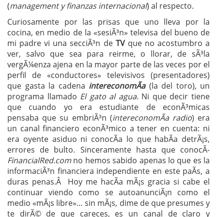
(
management y finanzas internacional
) al respecto.
Curiosamente por las prisas que uno lleva por la
cocina, en medio de la «sesiÃ³n» televisa del bueno de
mi padre vi una secciÃ³n de
TV
que no acostumbro a
ver, salvo que sea para reirme, o llorar, de sÃ³la
vergÃ¼enza ajena en la mayor parte de las veces por el
perfil de «conductores» televisivos (presentadores)
que gasta la cadena
intereconomÃ­a
(la del toro), un
programa llamado
El gato al agua
. Ni que decir tiene
que cuando yo era estudiante de econÃ³micas
pensaba que su embriÃ³n (
intereconomÃ­a radio
) era
un canal financiero econÃ³mico a tener en cuenta: ni
era oyente asiduo ni conocÃ­a lo que habÃ­a detrÃ¡s,
errores de bulto. Sinceramente hasta que conocÃ­
FinancialRed.com
no hemos sabido apenas lo que es la
informaciÃ³n financiera independiente en este paÃ­s, a
duras penas.Â Hoy me hacÃ­a mÃ¡s gracia si cabe el
continuar viendo como se autoanunciÃ¡n como el
medio «mÃ¡s libre»… sin mÃ¡s, dime de que presumes y
te dirÃ© de que careces, es un canal de claro y