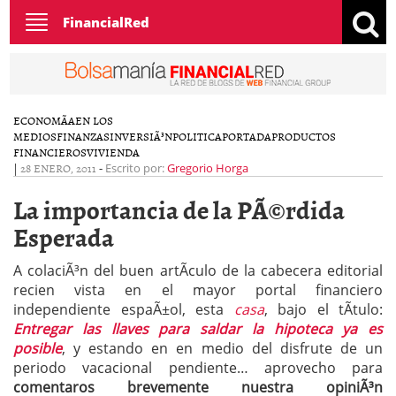
Toggle
FinancialRed
navigation
ECONOMÃ­A
EN LOS
MEDIOS
FINANZAS
INVERSIÃ³N
POLITICA
PORTADA
PRODUCTOS
FINANCIEROS
VIVIENDA
|
28 ENERO, 2011
-
Escrito por:
Gregorio Horga
La importancia de la PÃ©rdida
Esperada
A colaciÃ³n del buen artÃ­culo de la cabecera editorial
recien vista en el mayor portal financiero
independiente espaÃ±ol, esta
casa
, bajo el tÃ­tulo:
Entregar las llaves para saldar la hipoteca ya es
posible
, y estando en en medio del disfrute de un
periodo vacacional pendiente… aprovecho para
comentaros brevemente nuestra opiniÃ³n