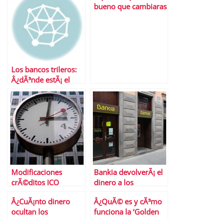
bueno que cambiaras
Los bancos trileros:
Â¿dÃ³nde estÃ¡ el
euribor aquÃ­ o aquÃ­?
Modificaciones
Bankia devolverÃ¡ el
crÃ©ditos ICO
dinero a los
liquidez junio 2012 |
pequeÃ±os
Â¿CuÃ¡nto dinero
Â¿QuÃ© es y cÃ³mo
El ICO esta igual de
inversionistas de su
ocultan los
funciona la ‘Golden
nervioso que el
fracasada salida a