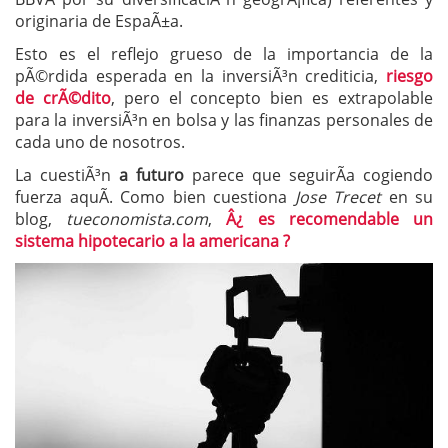
originaria de EspaÃ±a.
Esto es el reflejo grueso de la importancia de la
pÃ©rdida esperada en la inversiÃ³n crediticia,
riesgo
de crÃ©dito
, pero el concepto bien es extrapolable
para la inversiÃ³n en bolsa y las finanzas personales de
cada uno de nosotros.
La cuestiÃ³n
a futuro
parece que seguirÃ­a cogiendo
fuerza aquÃ­. Como bien cuestiona
Jose Trecet
en su
blog,
tueconomista.com
,
Â¿ es recomendable un
sistema hipotecario a la americana ?