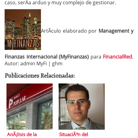
caso, serÃ­a arduo y muy complejo de gestionar.
ArtÃ­culo elaborado por
Management y
Finanzas internacional (MyFinanzas)
para
FinancialRed
.
Autor: admin MyFi | ghm
Publicaciones Relacionadas:
AnÃ¡lisis de la
SituaciÃ³n del