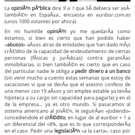
La
opiniÃ³n pÃºblica
dice
9 a 1
que SÃ debiera ser asÃ­
tambiÃ©n en EspaÃ±a.. encuesta en
euribor.com.es
(unos 1000 votantes por ahora)
En mi humilde
opiniÃ³n
yo me quedarÃ­a como
estamos, si bien es cierto que han podido haber
«
abusos
» aÃ±os atras de entidades que han dado mÃ¡s
crÃ©dito de la capacidad de endeudamiento de ciertas
personas (fÃ­sicas y jurÃ­dicas) contra garantÃ­as
inmobiliarias, si bien tambiÃ©n es cierto que en caso
del particular nadie le obliga a
pedir dinero a un banco
(sin venir mucho a cuento estas semanas que estoy de
vacaciones vi que se decÃ­a que el asesino confeso de
una menor con 19 aÃ±os y sin empleo estable ya tenÃ­a
hipoteca a su cargo sin capacidad para pagarla) y en el
de la empresa… ya es otro mundo. Si pasaramos al
sistema americano al jovÃ©n, le seguirÃ­an «jodiendo»
concediendole el
crÃ©dito
, en lugar de al euribor + 1 a
un diferencial del +8%, que es lo que corresponderÃ­a
en el caso. Pedir una
legislaciÃ³n
«a la carta», caso por