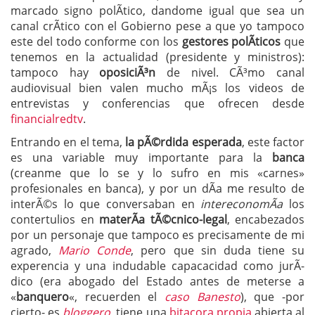
marcado signo polÃ­tico, dandome igual que sea un
canal crÃ­tico con el Gobierno pese a que yo tampoco
este del todo conforme con los
gestores polÃ­ticos
que
tenemos en la actualidad (presidente y ministros):
tampoco hay
oposiciÃ³n
de nivel. CÃ³mo canal
audiovisual bien valen mucho mÃ¡s los videos de
entrevistas y conferencias que ofrecen desde
financialredtv
.
Entrando en el tema,
la pÃ©rdida esperada
, este factor
es una variable muy importante para la
banca
(creanme que lo se y lo sufro en mis «carnes»
profesionales en banca), y por un dÃ­a me resulto de
interÃ©s lo que conversaban en
intereconomÃ­a
los
contertulios en
materÃ­a tÃ©cnico-legal
, encabezados
por un personaje que tampoco es precisamente de mi
agrado,
Mario Conde
, pero que sin duda tiene su
experencia y una indudable capacacidad como jurÃ­
dico (era abogado del Estado antes de meterse a
«
banquero
«, recuerden el
caso Banesto
), que -por
cierto- es
bloggero
, tiene una
bitacora propia
abierta al