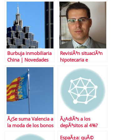
Timing Ãºltimas
vistas a 2011
operaciones
Burbuja inmobiliaria
RevisiÃ³n situaciÃ³n
China | Novedades
hipotecaria e
en la regulaciÃ³n de
inmobiliaria en 2011
compra vivienda
y perspectivas para
2012
Â¿Se suma Valencia a
Â¿AdiÃ³s a los
la moda de los bonos
depÃ³sitos al 4%?
autonÃ³micos?
EspaÃ±a: quÃ©