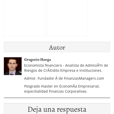
espaÃ±oles en paraÃ­
Visa’?
mercado
bolsa
sos fiscales?
Autor
Gregorio Horga
Economista financiero - Analista de AdmisiÃ³n de
Riesgos de CrÃ©dito Empresa e Instituciones.
Admor. Fundador Â de FinanzasManagers.com
Posgrado master en EconomÃ­a Empresarial,
especilialidad Finanzas Corporativas.
Deja una respuesta