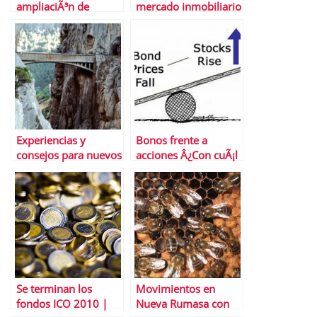
ampliaciÃ³n de
mercado inmobiliario
capital de Popular y
espaÃ±ol
de sus convertibles
independientemente
del tipo IVA
Experiencias y
Bonos frente a
consejos para nuevos
acciones Â¿Con cuÃ¡l
#inversores en
nos quedamos?
#bolsa
Se terminan los
Movimientos en
fondos ICO 2010 |
Nueva Rumasa con