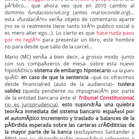
pÃºblico… que ahora veo que en 2010 cambio al
dominio
fundacioncivil.org
(antes
marioconde.org
)…
esta «fundaciÃ³n» serÃ­a objeto de comentario aparte
(no se si realmente tiene tanto tirÃ³n publico social o
es mero alter-ego…). Lo cierto es que
hace nada paso
por mi regiÃ³n
para presentar un libro, este hombre
no para desde que salio de la carcel…
Mario (MC) venÃ­a a bien decir, a grosso modo -junto
con sus compaÃ±eros de mesa- sobre esta nuevo
hipotÃ©tico
sistema de embargo hipotecario
«
a la par
»
quÃ©:
en caso de que la sentencia
–que os ofrecimos
desde financialred (auto de la audiencia)–
tuviera
validez
(queda pendiente su impugnaciÃ³n por parte
de la entidad bancaria ante el
Tribunal Constitucional
,
no es jurisprudencia
),
esto supondrÃ­a una quiebra
teorÃ­ca inmediata del sistema bancario espaÃ±ol por
el automÃ¡tico incremento y traslado a balances de la
pÃ©rdida esperada sobre las carteras crÃ©diticias de
la mayor parte de la banca
(excluyamos Santander y
BBVA por su diversificaciÃ³n geogrÃ¡fica) referentes y