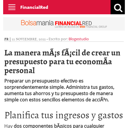
Toggle
FinancialRed
navigation
FR
|
12 NOVIEMBRE, 2022
-
Escrito por:
Blogestudio
La manera mÃ¡s fÃ¡cil de crear un
presupuesto para tu economÃ­a
personal
Preparar un presupuesto efectivo es
sorprendentemente simple. Administra tus gastos,
aumenta tus ahorros y tu presupuesto de manera
simple con estos sencillos elementos de acciÃ³n.
Planifica tus ingresos y gastos
Hay
dos componentes bÃ¡sicos para cualquier