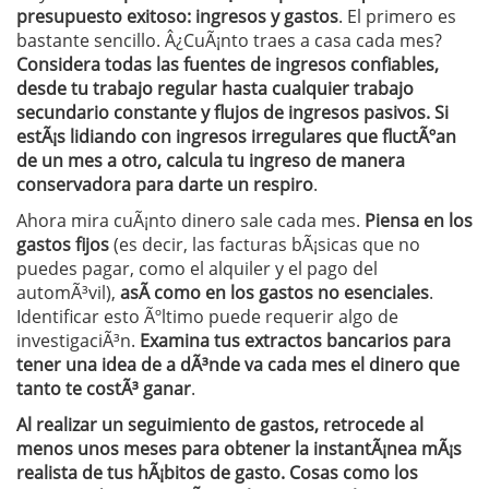
presupuesto exitoso: ingresos y gastos
. El primero es
bastante sencillo. Â¿CuÃ¡nto traes a casa cada mes?
Considera todas las fuentes de ingresos confiables,
desde tu trabajo regular hasta cualquier trabajo
secundario constante y flujos de ingresos pasivos. Si
estÃ¡s lidiando con ingresos irregulares que fluctÃºan
de un mes a otro, calcula tu ingreso de manera
conservadora para darte un respiro
.
Ahora mira cuÃ¡nto dinero sale cada mes.
Piensa en los
gastos fijos
(es decir, las facturas bÃ¡sicas que no
puedes pagar, como el alquiler y el pago del
automÃ³vil),
asÃ­ como en los gastos no esenciales
.
Identificar esto Ãºltimo puede requerir algo de
investigaciÃ³n.
Examina tus extractos bancarios para
tener una idea de a dÃ³nde va cada mes el dinero que
tanto te costÃ³ ganar
.
Al realizar un seguimiento de gastos, retrocede al
menos unos meses para obtener la instantÃ¡nea mÃ¡s
realista de tus hÃ¡bitos de gasto. Cosas como los