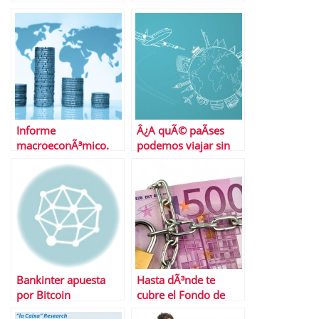
inmobiliario
EconomÃ­a y
Â¿CÃ³mo hemos
Competitividad
llegado hasta aquÃ­ y
quÃ© hacer ahora
con tu piso?
Informe
Â¿A quÃ© paÃ­ses
macroeconÃ³mico.
podemos viajar sin
Del 20 al 24 de enero
visado?
de 2014
Bankinter apuesta
Hasta dÃ³nde te
por Bitcoin
cubre el Fondo de
GarantÃ­a de