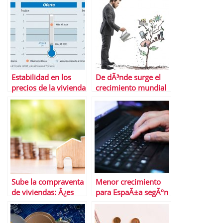
DepÃ³sitos
Estabilidad en los
De dÃ³nde surge el
precios de la vivienda
crecimiento mundial
Â¿QuÃ© cabe
esperar hasta final de
aÃ±o?
Sube la compraventa
Menor crecimiento
de viviendas: Â¿es
para EspaÃ±a segÃºn
una tendencia?
el FMI