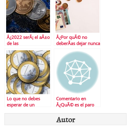
Â¿2022 serÃ¡ el aÃ±o
Â¿Por quÃ© no
de las
deberÃ­as dejar nunca
criptomonedas?
descubiertos en tus
cuentas?
Lo que no debes
Comentario en
esperar de un
Â¿QuÃ© es el paro
depÃ³sito bancario
de larga duraciÃ³n?
Autor
en 2021
por ISABEL