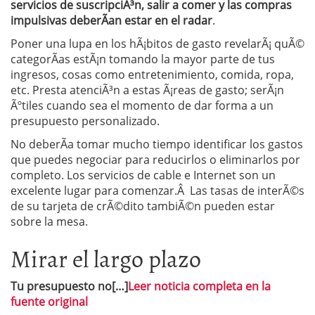
servicios de suscripciÃ³n, salir a comer y las compras
impulsivas deberÃ­an estar en el radar
.
Poner una lupa en los hÃ¡bitos de gasto revelarÃ¡ quÃ©
categorÃ­as estÃ¡n tomando la mayor parte de tus
ingresos, cosas como entretenimiento, comida, ropa,
etc. Presta atenciÃ³n a estas Ã¡reas de gasto; serÃ¡n
Ãºtiles cuando sea el momento de dar forma a un
presupuesto personalizado.
No deberÃ­a tomar mucho tiempo identificar los gastos
que puedes negociar para reducirlos o eliminarlos por
completo. Los servicios de cable e Internet son un
excelente lugar para comenzar.Â Las tasas de interÃ©s
de su tarjeta de crÃ©dito tambiÃ©n pueden estar
sobre la mesa.
Mirar el largo plazo
Tu presupuesto no[…]
Leer noticia completa en la
fuente original