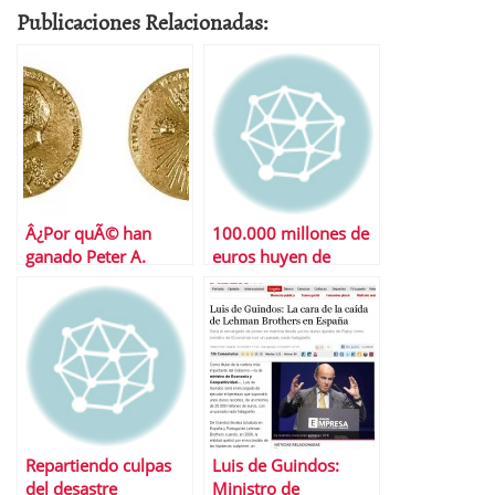
Publicaciones Relacionadas:
Â¿Por quÃ© han
100.000 millones de
ganado Peter A.
euros huyen de
Diamond, Dale T.
EspaÃ±a
Mortensen y
Christopher A.
Pissarides el Nobel
de EconomÃ­a?
Repartiendo culpas
Luis de Guindos:
del desastre
Ministro de