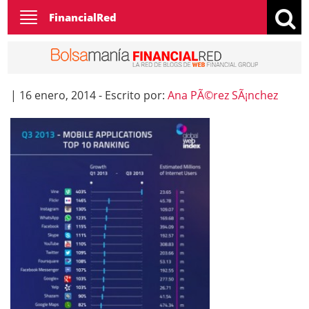
Toggle
FinancialRed
navigation
|
16 enero, 2014
-
Escrito por:
Ana PÃ©rez SÃ¡nchez