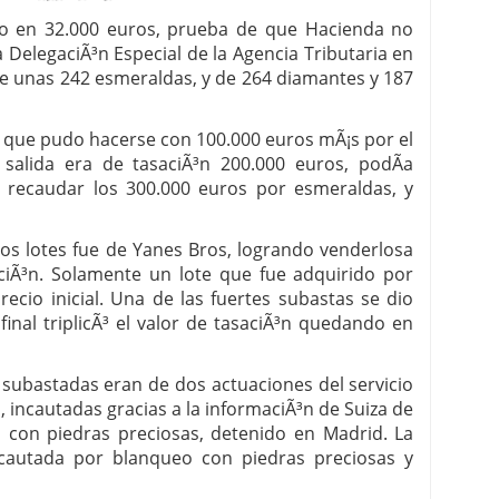
ro en 32.000 euros, prueba de que Hacienda no
 proceso tradicional: ventajas reales para pymes
 DelegaciÃ³n Especial de la Agencia Tributaria en
de unas 242 esmeraldas, y de 264 diamantes y 187
a mÃ©dica cuando trabajas por cuenta propia
a que pudo hacerse con 100.000 euros mÃ¡s por el
salida era de tasaciÃ³n 200.000 euros, podÃ­a
 recaudar los 300.000 euros por esmeraldas, y
los lotes fue de Yanes Bros, logrando venderlosa
ciÃ³n. Solamente un lote que fue adquirido por
ecio inicial. Una de las fuertes subastas se dio
inal triplicÃ³ el valor de tasaciÃ³n quedando en
 subastadas eran de dos actuaciones del servicio
, incautadas gracias a la informaciÃ³n de Suiza de
 con piedras preciosas, detenido en Madrid. La
ncautada por blanqueo con piedras preciosas y