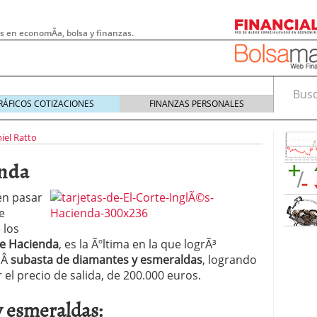
s en economÃ­a, bolsa y finanzas.
Busca
RÁFICOS COTIZACIONES
FINANZAS PERSONALES
iel Ratto
enda
en pasar
e
 los
e Hacienda
, es la Ãºltima en la que logrÃ³
aÂ
subasta de diamantes y esmeraldas
, logrando
 el precio de salida, de 200.000 euros.
 pymes: la obligación que muchas empresas
s demasiado tarde
20/07/2026
y esmeraldas:
e Deben Saber los Traders Mexicanos Antes de