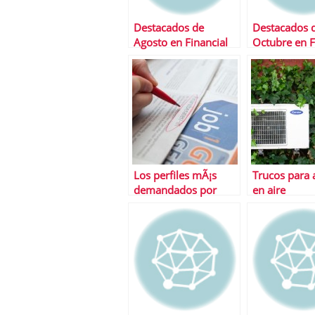
Destacados de
Destacados 
Agosto en Financial
Octubre en F
Red
Red
Los perfiles mÃ¡s
Trucos para 
demandados por
en aire
sectores: medicina y
acondiciona
salud