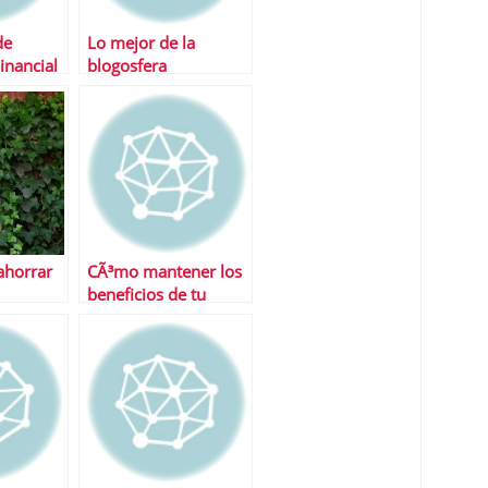
de
Lo mejor de la
inancial
blogosfera
ahorrar
CÃ³mo mantener los
beneficios de tu
do
empresa en verano