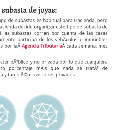
subasta de joyas:
ipo de subastas es habitual para Hacienda, pero
acienda decide organizar este tipo de subasta de
i las subastas corren por cuenta de las casas
camente participa de los vehÃ­culos o inmuebles
os por laÂ
Agencia Tributaria
Â cada semana, mes
¡cter pÃºblico y no privada por lo que cualquiera
alto porcentaje mÃ¡s que nada se tratÃ³ de
ria y tambiÃ©n inversores privados.