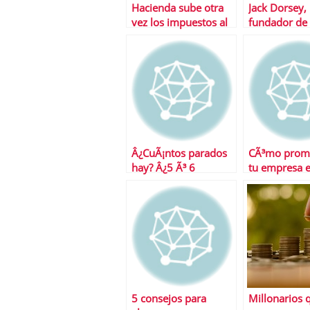
Hacienda sube otra
Jack Dorsey,
vez los impuestos al
fundador de 
tabaco y alcohol
nos da sus 5
consejos
Â¿CuÃ¡ntos parados
CÃ³mo prom
hay? Â¿5 Ã³ 6
tu empresa 
millones?
Linkedin
5 consejos para
Millonarios 