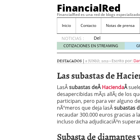
FinancialRed
FinancialRed es una red de blogs especializado
Inicio
Contacto
Notas de prensa
Del
NOTICIAS :
depósito
COTIZACIONES EN STREAMING
G
a la
diversificación:
DESTACADOS
|
9 JUNIO, 2013
-
Escrito por:
Dan
cómo
está
Las subastas de Haci
cambiando
la
LasÂ
subastas deÂ
Hacienda
Â
suel
gestión
desapercibidas mÃ¡s allÃ¡ de los qu
del
participan, pero para ver alguno de
ahorro
en
nÃºmeros que deja lasÂ
subastas d
España
recaudar 300.000 euros gracias a l
05/08/2026
incluso dicha adjudicaciÃ³n superar
Seguros de convenio en
descubren cuando ya e
Subasta de diamantes 
ReseÃ±a de SIFX: Lo Qu