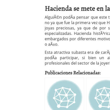
Hacienda se mete en la 
AlguiÃ©n podÃ­a pensar que este t
no ya que fue la primera vez que H
joyas preciosas, ya que de por s
especializadas. Hacienda histÃ³ri
embargados por diferentes motiv
o aÃ±o.
Esta atractiva subasta era de carÃ
podÃ­a participar, si bien un 
profesionales del sector de la joye
Publicaciones Relacionadas: