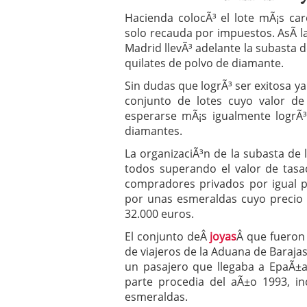
Operar
29/06/2026
Hacienda colocÃ³ el lote mÃ¡s ca
Crear empresa online vs
solo recauda por impuestos. AsÃ­ la
29/05/2026
Madrid llevÃ³ adelante la subasta 
CÃ³mo afrontar una baj
quilates de polvo de diamante.
26/05/2026
Sin dudas que logrÃ³ ser exitosa y
conjunto de lotes cuyo valor de 
esperarse mÃ¡s igualmente logrÃ³
diamantes.
La organizaciÃ³n de la subasta de 
todos superando el valor de tasa
compradores privados por igual pr
por unas esmeraldas cuyo precio f
32.000 euros.
El conjunto deÂ
joyas
Â que fueron
de viajeros de la Aduana de Barajas
un pasajero que llegaba a EpaÃ±a
parte procedia del aÃ±o 1993, i
esmeraldas.