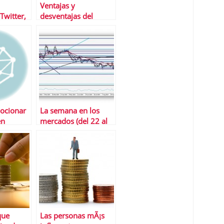
Ventajas y
Twitter,
desventajas del
 mejores
dÃ©ficit pÃºblico
ocionar
La semana en los
en
mercados (del 22 al
26 de septiembre)
que
Las personas mÃ¡s