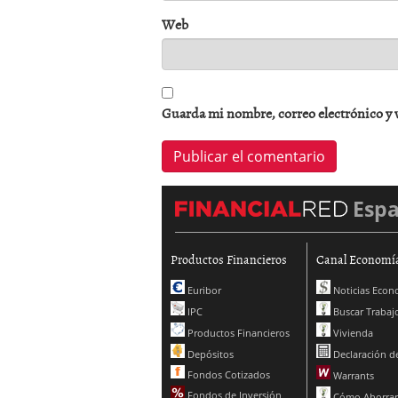
Web
Guarda mi nombre, correo electrónico y 
Esp
Productos Financieros
Canal Economí
Euribor
Noticias Econ
IPC
Buscar Trabaj
Productos Financieros
Vivienda
Depósitos
Declaración de
Fondos Cotizados
Warrants
Fondos de Inversión
Cómo Ahorrar