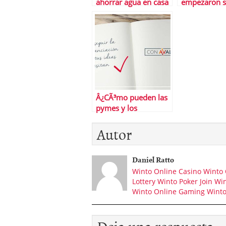
ahorrar agua en casa
empezaron s
pobres
Â¿CÃ³mo pueden las
pymes y los
autÃ³nomos lograr
Autor
financiaciÃ³n?
Daniel Ratto
Winto Online Casino
Winto 
Lottery
Winto Poker
Join Wi
Winto Online Gaming
Winto