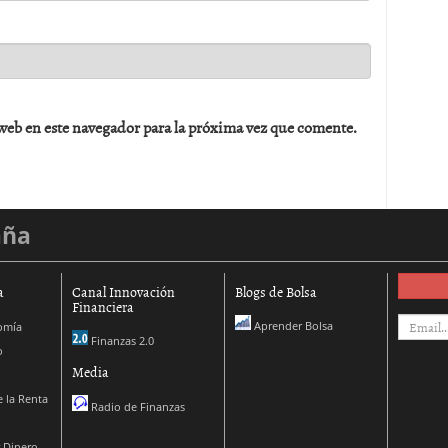
web en este navegador para la próxima vez que comente.
aña
a
Canal Innovación
Blogs de Bolsa
Financiera
Aprender Bolsa
omía
Finanzas 2.0
o
Media
 la Renta
Radio de Finanzas
 Dinero