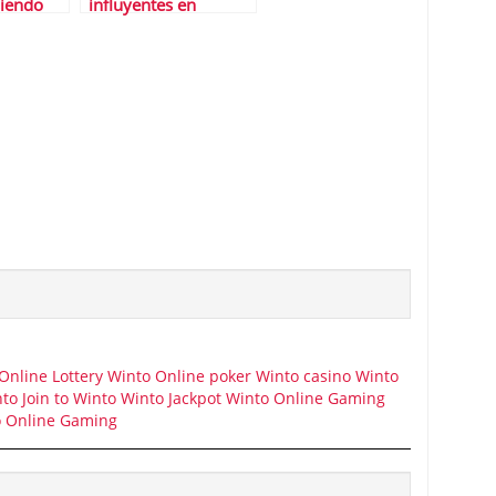
iendo
influyentes en
finanzas
Online Lottery
Winto Online poker
Winto casino
Winto
nto
Join to Winto
Winto Jackpot
Winto Online Gaming
 Online Gaming