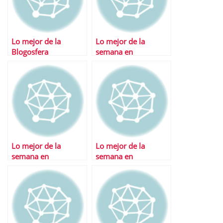
Lo mejor de la
Lo mejor de la
Blogosfera
semana en
Financialred
Lo mejor de la
Lo mejor de la
semana en
semana en
Financialred
Financialred