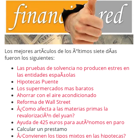
Los mejores artÃ­culos de los Ãºltimos siete dÃ­as
fueron los siguientes:
Las pruebas de solvencia no producen estres en
las entidades espaÃ±olas
Hipotecas Puente
Los supermercados mas baratos
Ahorrar con el aire acondicionado
Reforma de Wall Street
Â¿Como afecta a las materias primas la
revalorizaciÃ³n del yuan?
Ayuda de 425 euros para autÃ³nomos en paro
Calcular un prestamo
Â¿Convienen los tipos mixtos en las hipotecas?