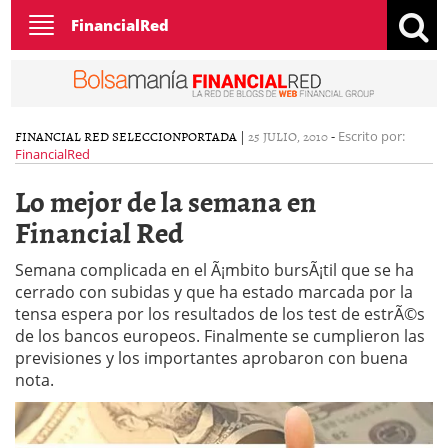
Toggle
FinancialRed
navigation
FINANCIAL RED SELECCION
PORTADA
|
25 JULIO, 2010
-
Escrito por:
FinancialRed
Lo mejor de la semana en
Financial Red
Semana complicada en el Ã¡mbito bursÃ¡til que se ha
cerrado con subidas y que ha estado marcada por la
tensa espera por los resultados de los test de estrÃ©s
de los bancos europeos. Finalmente se cumplieron las
previsiones y los importantes aprobaron con buena
nota.