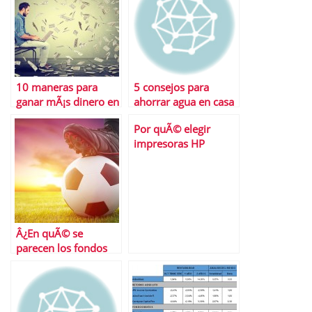
10 maneras para
5 consejos para
ganar mÃ¡s dinero en
ahorrar agua en casa
2016
Por quÃ© elegir
impresoras HP
OfficeJet Pro para tu
Pyme
Â¿En quÃ© se
parecen los fondos
de inversiÃ³n y el
fÃºtbol?