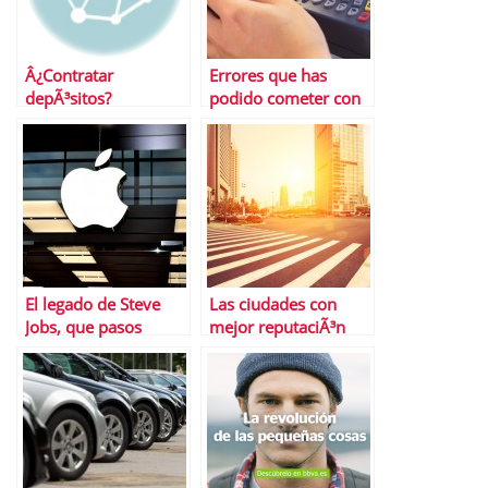
Â¿Contratar
Errores que has
depÃ³sitos?
podido cometer con
tu tarjeta de crÃ©dito
este verano
El legado de Steve
Las ciudades con
Jobs, que pasos
mejor reputaciÃ³n
seguir y cuÃ¡les no
online