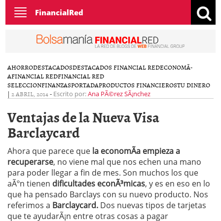
Toggle
FinancialRed
navigation
AHORRO
DESTACADOS
DESTACADOS FINANCIAL RED
ECONOMÃ­
A
FINANCIAL RED
FINANCIAL RED
SELECCION
FINANZAS
PORTADA
PRODUCTOS FINANCIEROS
TU DINERO
|
2 ABRIL, 2014
-
Escrito por:
Ana PÃ©rez SÃ¡nchez
Ventajas de la Nueva Visa
Barclaycard
Ahora que parece que
la economÃ­a empieza a
recuperarse
, no viene mal que nos echen una mano
para poder llegar a fin de mes. Son muchos los que
aÃºn tienen
dificultades econÃ³micas
, y es en eso en lo
que ha pensado Barclays con su nuevo producto. Nos
referimos a
Barclaycard.
Dos nuevas tipos de tarjetas
que te ayudarÃ¡n entre otras cosas a pagar