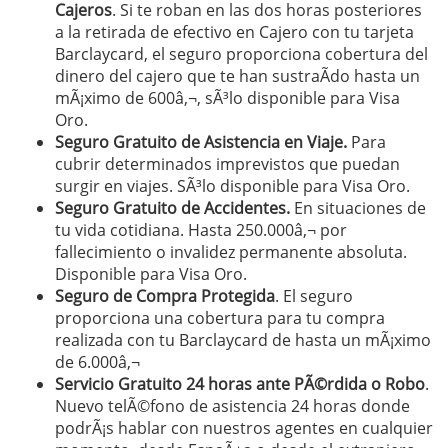
Cajeros
. Si te roban en las dos horas posteriores
a la retirada de efectivo en Cajero con tu tarjeta
Barclaycard, el seguro proporciona cobertura del
dinero del cajero que te han sustraÃ­do hasta un
mÃ¡ximo de 600â‚¬, sÃ³lo disponible para Visa
Oro.
Seguro Gratuito de Asistencia en Viaje.
Para
cubrir determinados imprevistos que puedan
surgir en viajes. SÃ³lo disponible para Visa Oro.
Seguro Gratuito de Accidentes.
En situaciones de
tu vida cotidiana. Hasta 250.000â‚¬ por
fallecimiento o invalidez permanente absoluta.
Disponible para Visa Oro.
Seguro de Compra Protegida
. El seguro
proporciona una cobertura para tu compra
realizada con tu Barclaycard de hasta un mÃ¡ximo
de 6.000â‚¬
Servicio Gratuito 24 horas ante PÃ©rdida o Robo
.
Nuevo telÃ©fono de asistencia 24 horas donde
podrÃ¡s hablar con nuestros agentes en cualquier