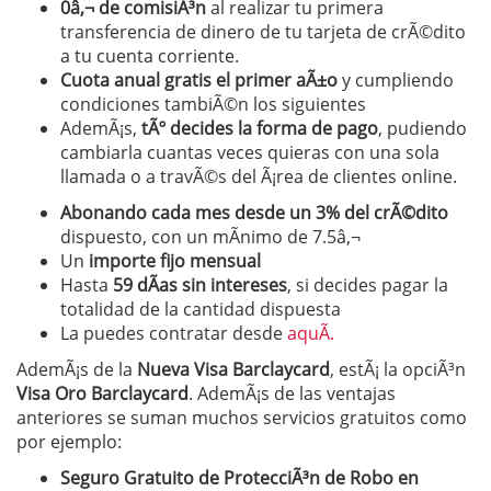
0â‚¬ de comisiÃ³n
al realizar tu primera
transferencia de dinero de tu tarjeta de crÃ©dito
a tu cuenta corriente.
Cuota anual gratis el primer aÃ±o
y cumpliendo
condiciones tambiÃ©n los siguientes
AdemÃ¡s,
tÃº decides la forma de pago
, pudiendo
cambiarla cuantas veces quieras con una sola
llamada o a travÃ©s del Ã¡rea de clientes online.
Abonando cada mes desde un 3% del crÃ©dito
dispuesto, con un mÃ­nimo de 7.5â‚¬
Un
importe fijo mensual
Hasta
59 dÃ­as sin intereses
, si decides pagar la
totalidad de la cantidad dispuesta
La puedes contratar desde
aquÃ­.
AdemÃ¡s de la
Nueva
Visa
Barclaycard
, estÃ¡ la opciÃ³n
Visa Oro Barclaycard
. AdemÃ¡s de las ventajas
anteriores se suman muchos servicios gratuitos como
por ejemplo:
Seguro Gratuito de ProtecciÃ³n de Robo en