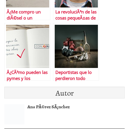
Â¿Me compro un
La revoluciÃ³n de las
diÃ©sel o un
cosas pequeÃ±as de
gasolina?
BBVA
Â¿CÃ³mo pueden las
Deportistas que lo
pymes y los
perdieron todo
autÃ³nomos lograr
Autor
financiaciÃ³n?
Ana PÃ©rez SÃ¡nchez