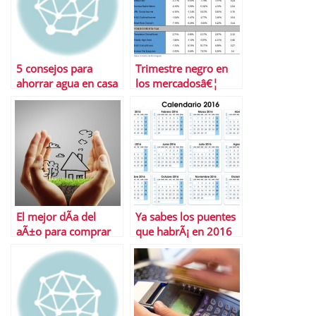
5 consejos para
Trimestre negro en
ahorrar agua en casa
los mercadosâ€¦
Â¿se ha salvado
alguna inversiÃ³n de
las pÃ©rdidas? Y tÃº,
Â¿cuÃ¡nto has
perdido?
El mejor dÃ­a del
Ya sabes los puentes
aÃ±o para comprar
que habrÃ¡ en 2016
una casa