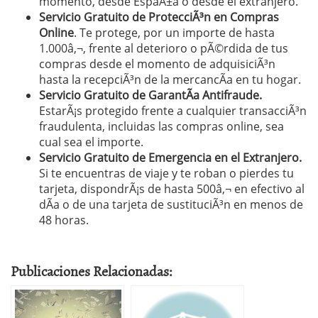
momento, desde EspaÃ±a o desde el extranjero.
Servicio Gratuito de ProtecciÃ³n en Compras
Online
. Te protege, por un importe de hasta
1.000â‚¬, frente al deterioro o pÃ©rdida de tus
compras desde el momento de adquisiciÃ³n
hasta la recepciÃ³n de la mercancÃ­a en tu hogar.
Servicio Gratuito de GarantÃ­a Antifraude.
EstarÃ¡s protegido frente a cualquier transacciÃ³n
fraudulenta, incluidas las compras online, sea
cual sea el importe.
Servicio Gratuito de Emergencia en el Extranjero.
Si te encuentras de viaje y te roban o pierdes tu
tarjeta, dispondrÃ¡s de hasta 500â‚¬ en efectivo al
dÃ­a o de una tarjeta de sustituciÃ³n en menos de
48 horas.
Publicaciones Relacionadas: