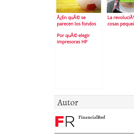
Â¿En quÃ© se
La revoluciÃ³
parecen los fondos
cosas peque
de inversiÃ³n y el
BBVA
Por quÃ© elegir
fÃºtbol?
impresoras HP
OfficeJet Pro para tu
Pyme
Autor
FinancialRed