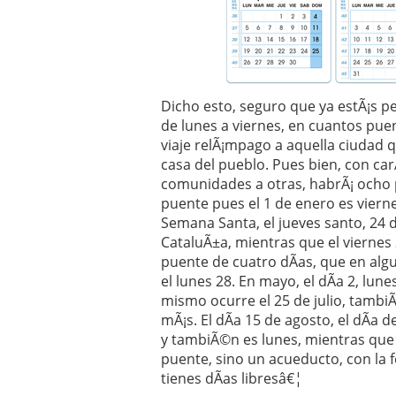
Dicho esto, seguro que ya estÃ¡s pe
de lunes a viernes, en cuantos pue
viaje relÃ¡mpago a aquella ciudad 
casa del pueblo. Pues bien, con ca
comunidades a otras, habrÃ¡ ocho
puente pues el 1 de enero es vierne
Semana Santa, el jueves santo, 24 
CataluÃ±a, mientras que el viernes 2
puente de cuatro dÃ­as, que en alg
el lunes 28. En mayo, el dÃ­a 2, lu
mismo ocurre el 25 de julio, tambi
mÃ¡s. El dÃ­a 15 de agosto, el dÃ­a de
y tambiÃ©n es lunes, mientras que
puente, sino un acueducto, con la f
tienes dÃ­as libresâ€¦