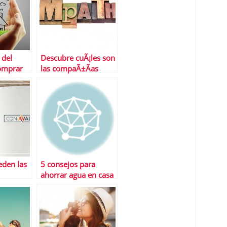
 del
Descubre cuÃ¡les son
omprar
las compaÃ±Ã­as
mÃ¡s empÃ¡ticasâ€¦
y las menos
den las
5 consejos para
ahorrar agua en casa
lograr
?