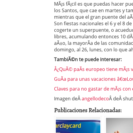
MÃ¡s fÃ¡cil es que puedas hacer pu
los Santos, que cae en martes y ta
mientras que el gran puente del aÃ
Son fiestas nacionales el 6 y el 8 d
cogerte un superpuente, o acueduct
libres, acumulando entonces 10 dÃ­
aÃ±o, la mayorÃ­a de las comunidade
domingo, al 26, lunes, con lo que a
TambiÃ©n te puede interesar:
Â¿QuÃ© paÃ­s europeo tiene mÃ¡s 
GuÃ­a para unas vacaciones â€œLo
Claves para no gastar de mÃ¡s con e
Imagen deÂ
angellodeco
Â deÂ shut
Publicaciones Relacionadas: