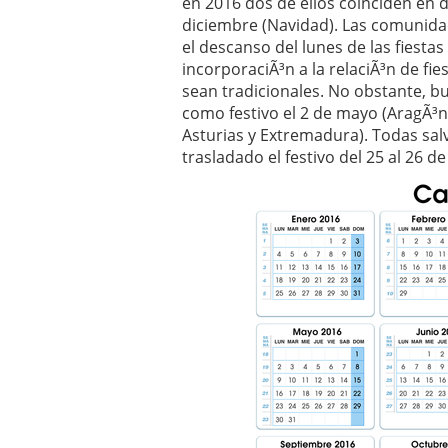
en 2016 dos de ellos coinciden en d
Operar
29/06/2026
diciembre (Navidad). Las comunidad
Crear empresa online vs
el descanso del lunes de las fiesta
29/05/2026
incorporaciÃ³n a la relaciÃ³n de f
CÃ³mo afrontar una baj
sean tradicionales. No obstante, 
26/05/2026
como festivo el 2 de mayo (AragÃ³n,
Asturias y Extremadura). Todas salv
trasladado el festivo del 25 al 26 d