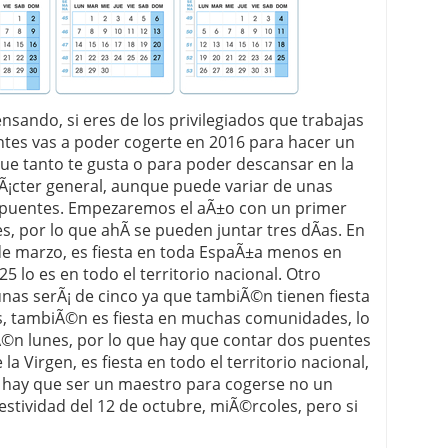
nsando, si eres de los privilegiados que trabajas
ntes vas a poder cogerte en 2016 para hacer un
que tanto te gusta o para poder descansar en la
rÃ¡cter general, aunque puede variar de unas
 puentes. Empezaremos el aÃ±o con un primer
s, por lo que ahÃ­ se pueden juntar tres dÃ­as. En
de marzo, es fiesta en toda EspaÃ±a menos en
5 lo es en todo el territorio nacional. Otro
unas serÃ¡ de cinco ya que tambiÃ©n tienen fiesta
nes, tambiÃ©n es fiesta en muchas comunidades, lo
Ã©n lunes, por lo que hay que contar dos puentes
 la Virgen, es fiesta en todo el territorio nacional,
 hay que ser un maestro para cogerse no un
estividad del 12 de octubre, miÃ©rcoles, pero si