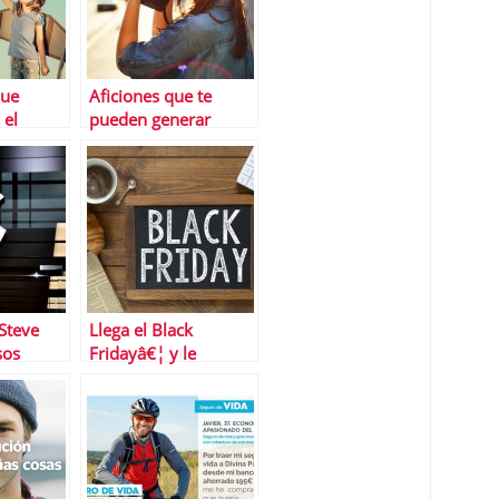
que
Aficiones que te
 el
pueden generar
uÃ©s de
ingresos
os
 Steve
Llega el Black
sos
Fridayâ€¦ y le
les no
acompaÃ±a el Ciber
Monday