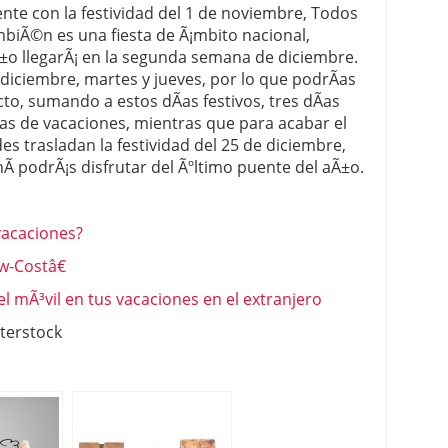
ente con la festividad del 1 de noviembre, Todos
mbiÃ©n es una fiesta de Ã¡mbito nacional,
±o llegarÃ¡ en la segunda semana de diciembre.
e diciembre, martes y jueves, por lo que podrÃ­as
o, sumando a estos dÃ­as festivos, tres dÃ­as
as de vacaciones, mientras que para acabar el
s trasladan la festividad del 25 de diciembre,
hÃ­ podrÃ¡s disfrutar del Ãºltimo puente del aÃ±o.
vacaciones?
w-Costâ€
l mÃ³vil en tus vacaciones en el extranjero
terstock