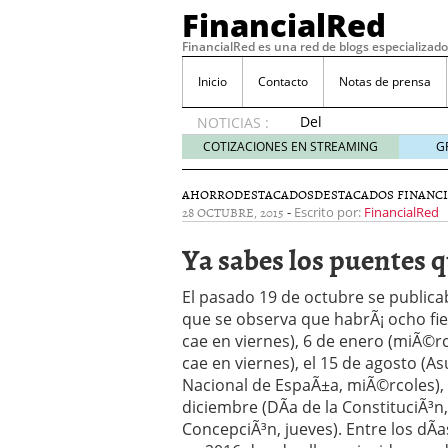
FinancialRed
FinancialRed es una red de blogs especializado
Inicio
Contacto
Notas de prensa
Del
NOTICIAS :
depósito
COTIZACIONES EN STREAMING
G
a la
diversificación:
AHORRO
DESTACADOS
DESTACADOS FINANCI
cómo
28 OCTUBRE, 2015
-
Escrito por:
FinancialRed
está
cambiando
Ya sabes los puentes 
la
gestión
El pasado 19 de octubre se publica
del
que se observa que habrÃ¡ ocho fie
ahorro
cae en viernes), 6 de enero (miÃ©rc
en
cae en viernes), el 15 de agosto (As
España
05/08/2026
Nacional de EspaÃ±a, miÃ©rcoles),
Seguros de convenio en
diciembre (DÃ­a de la ConstituciÃ³n
descubren cuando ya e
ConcepciÃ³n, jueves). Entre los dÃ
ReseÃ±a de SIFX: Lo Qu