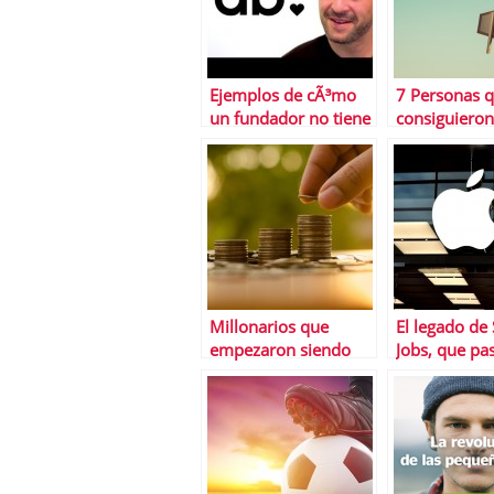
Ejemplos de cÃ³mo
7 Personas 
un fundador no tiene
consiguieron
que ser
Ã©xito desp
necesariamente un
ser rechazad
buen CEO
Millonarios que
El legado de
empezaron siendo
Jobs, que pa
pobres
seguir y cuÃ¡