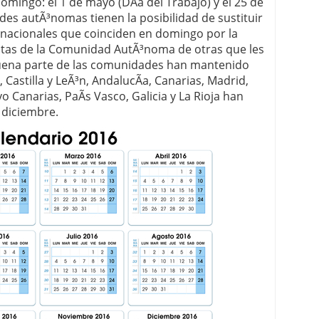
omingo: el 1 de mayo (DÃ­a del Trabajo) y el 25 de
es autÃ³nomas tienen la posibilidad de sustituir
 proceso tradicional: ventajas reales para pymes
s nacionales que coinciden en domingo por la
iestas de la Comunidad AutÃ³noma de otras que les
a mÃ©dica cuando trabajas por cuenta propia
buena parte de las comunidades han mantenido
 Castilla y LeÃ³n, AndalucÃ­a, Canarias, Madrid,
o Canarias, PaÃ­s Vasco, Galicia y La Rioja han
e diciembre.