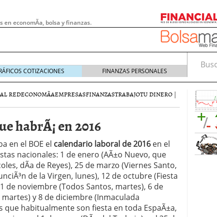
s en economÃ­a, bolsa y finanzas.
Busca
RÁFICOS COTIZACIONES
FINANZAS PERSONALES
AL RED
ECONOMÃ­A
EMPRESAS
FINANZAS
TRABAJO
TU DINERO
|
que habrÃ¡ en 2016
ba en el BOE el
calendario laboral de 2016
en el
stas nacionales: 1 de enero (AÃ±o Nuevo, que
oles, dÃ­a de Reyes), 25 de marzo (Viernes Santo,
unciÃ³n de la Virgen, lunes), 12 de octubre (Fiesta
 1 de noviembre (Todos Santos, martes), 6 de
 pymes: la obligación que muchas empresas
, martes) y 8 de diciembre (Inmaculada
s demasiado tarde
20/07/2026
­as que habitualmente son fiesta en toda EspaÃ±a,
e Deben Saber los Traders Mexicanos Antes de