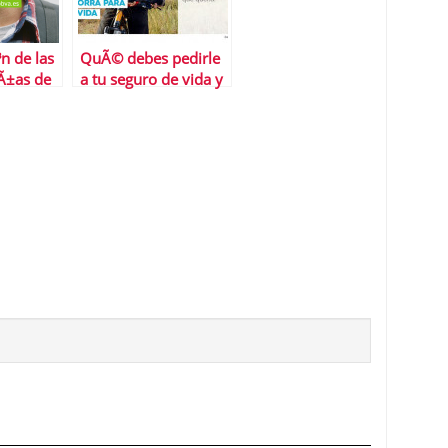
n de las
QuÃ© debes pedirle
Ã±as de
a tu seguro de vida y
dÃ³nde encontrar la
mejor propuesta