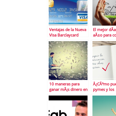
Ventajas de la Nueva
El mejor dÃ­a
Visa Barclaycard
aÃ±o para c
una casa
10 maneras para
Â¿CÃ³mo pue
ganar mÃ¡s dinero en
pymes y los
2016
autÃ³nomos 
financiaciÃ³n