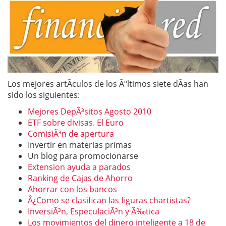
Los mejores artÃ­culos de los Ãºltimos siete dÃ­as han
sido los siguientes:
Mejores DepÃ³sitos Agosto 2010
ETF sobre divisas. El Euro
ComisiÃ³n de apertura
Invertir en materias primas
Un blog para promocionarse
Extension ayuda a parados
Ranking de Cajas de Ahorro
Ahorrar con los bancos
Â¿Como se clasifican las figuras chartistas?
InversiÃ³n, EspeculaciÃ³n y Ã‰tica
Los movimientos del dinero inteligente a 18 de