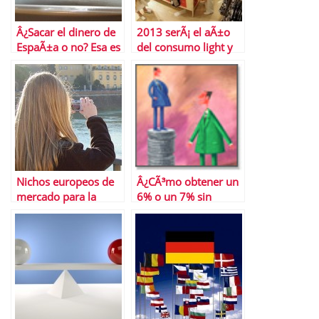
Â¿Sacar el dinero de
2013 serÃ¡ el aÃ±o
EspaÃ±a o no? Esa es
del consumo light y
la cuestiÃ³n
oportunista
Nichos europeos de
Â¿CÃ³mo obtener un
mercado para la
6% o un 7% sin
crisis inmobiliaria
riesgo?
espaÃ±ola