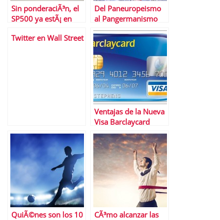
Sin ponderaciÃ³n, el
Del Paneuropeismo
SP500 ya estÃ¡ en
al Pangermanismo
mÃ¡ximos histÃ³ricos
Twitter en Wall Street
Ventajas de la Nueva
Visa Barclaycard
QuiÃ©nes son los 10
CÃ³mo alcanzar las