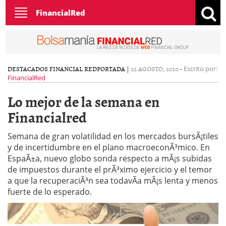
Toggle
FinancialRed
navigation
DESTACADOS FINANCIAL RED
PORTADA
|
22 AGOSTO, 2010
-
Escrito por:
FinancialRed
Lo mejor de la semana en
Financialred
Semana de gran volatilidad en los mercados bursÃ¡tiles
y de incertidumbre en el plano macroeconÃ³mico. En
EspaÃ±a, nuevo globo sonda respecto a mÃ¡s subidas
de impuestos durante el prÃ³ximo ejercicio y el temor
a que la recuperaciÃ³n sea todavÃ­a mÃ¡s lenta y menos
fuerte de lo esperado.