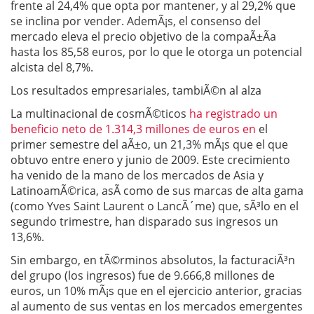
frente al 24,4% que opta por mantener, y al 29,2% que
se inclina por vender. AdemÃ¡s, el consenso del
mercado eleva el precio objetivo de la compaÃ±Ã­a
hasta los 85,58 euros, por lo que le otorga un potencial
alcista del 8,7%.
Los resultados empresariales, tambiÃ©n al alza
La multinacional de cosmÃ©ticos
ha registrado un
beneficio neto de 1.314,3 millones de euros en
el
primer semestre del aÃ±o, un 21,3% mÃ¡s que el que
obtuvo entre enero y junio de 2009. Este crecimiento
ha venido de la mano de los mercados de Asia y
LatinoamÃ©rica, asÃ­ como de sus marcas de alta gama
(como Yves Saint Laurent o LancÃ´me) que, sÃ³lo en el
segundo trimestre, han disparado sus ingresos un
13,6%.
Sin embargo, en tÃ©rminos absolutos, la facturaciÃ³n
del grupo (los ingresos) fue de 9.666,8 millones de
euros, un 10% mÃ¡s que en el ejercicio anterior, gracias
al aumento de sus ventas en los mercados emergentes