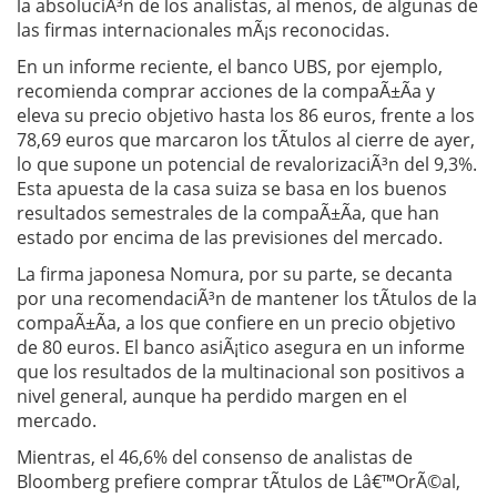
la absoluciÃ³n de los analistas, al menos, de algunas de
las firmas internacionales mÃ¡s reconocidas.
En un informe reciente, el banco UBS, por ejemplo,
recomienda comprar acciones de la compaÃ±Ã­a y
eleva su precio objetivo hasta los 86 euros, frente a los
78,69 euros que marcaron los tÃ­tulos al cierre de ayer,
lo que supone un potencial de revalorizaciÃ³n del 9,3%.
Esta apuesta de la casa suiza se basa en los buenos
resultados semestrales de la compaÃ±Ã­a, que han
estado por encima de las previsiones del mercado.
La firma japonesa Nomura, por su parte, se decanta
por una recomendaciÃ³n de mantener los tÃ­tulos de la
compaÃ±Ã­a, a los que confiere en un precio objetivo
de 80 euros. El banco asiÃ¡tico asegura en un informe
que los resultados de la multinacional son positivos a
nivel general, aunque ha perdido margen en el
mercado.
Mientras, el 46,6% del consenso de analistas de
Bloomberg prefiere comprar tÃ­tulos de Lâ€™OrÃ©al,