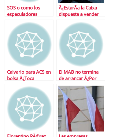
SOS o como los
Â¿EstarÃ­a la Caixa
especuladores
dispuesta a vender
tambiÃ©n ganan en
Repsol a Total?
EspaÃ±a
Calvario para ACS en
El MAB no termina
bolsa Â¿Toca
de arrancar Â¿Por
aumentar
quÃ©?
autocartera?
Florentino PÃ©rez
Las empresas