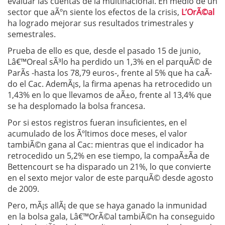
evaluar las cuentas de la multinacional. En medio de un
sector que aÃºn siente los efectos de la crisis,
L’OrÃ©al
ha logrado mejorar sus resultados trimestrales y
semestrales.
Prueba de ello es que, desde el pasado 15 de junio,
Lâ€™Oreal sÃ³lo ha perdido un 1,3% en el parquÃ© de
ParÃ­s -hasta los 78,79 euros-, frente al 5% que ha caÃ­
do el Cac. AdemÃ¡s, la firma apenas ha retrocedido un
1,43% en lo que llevamos de aÃ±o, frente al 13,4% que
se ha desplomado la bolsa francesa.
Por si estos registros fueran insuficientes, en el
acumulado de los Ãºltimos doce meses, el valor
tambiÃ©n gana al Cac: mientras que el indicador ha
retrocedido un 5,2% en ese tiempo, la compaÃ±Ã­a de
Bettencourt se ha disparado un 21%, lo que convierte
en el sexto mejor valor de este parquÃ© desde agosto
de 2009.
Pero, mÃ¡s allÃ¡ de que se haya ganado la inmunidad
en la bolsa gala, Lâ€™OrÃ©al tambiÃ©n ha conseguido