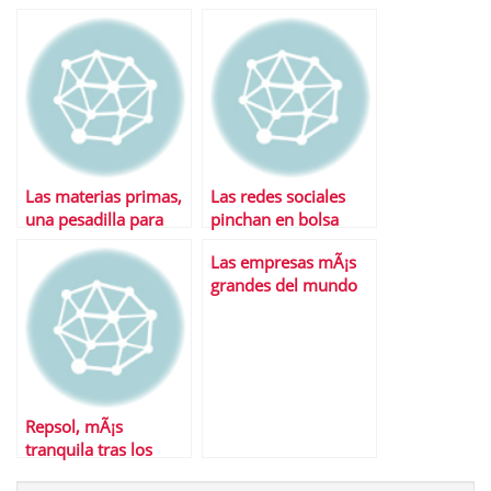
Ibex
FCC es su mejor baza
Las materias primas,
Las redes sociales
una pesadilla para
pinchan en bolsa
Inditex
Las empresas mÃ¡s
grandes del mundo
por capitalizaciÃ³n
bursÃ¡til
Repsol, mÃ¡s
tranquila tras los
cambios en Sacyr