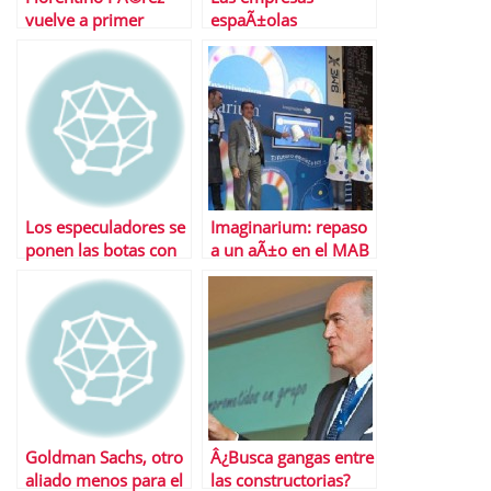
vuelve a primer
espaÃ±olas
plano con una
descubren de repente
operaciÃ³n de
que Polonia es un
marketing financiero
paraÃ­so
Los especuladores se
Imaginarium: repaso
ponen las botas con
a un aÃ±o en el MAB
ACS tras la OPA
sobre Hochtief
Goldman Sachs, otro
Â¿Busca gangas entre
aliado menos para el
las constructorias?