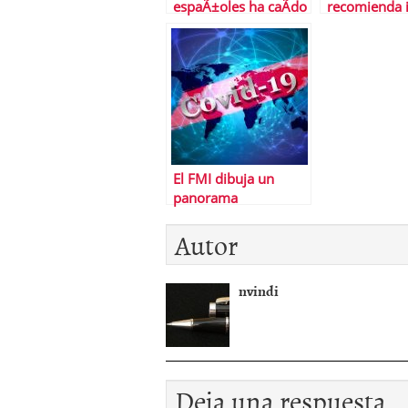
espaÃ±oles ha caÃ­do
recomienda i
mÃ¡s que en la Gran
en la deuda
DepresiÃ³n de EEUU
espaÃ±ola
El FMI dibuja un
panorama
desalentador para la
Autor
economÃ­a mundial
nvindi
Deja una respuesta