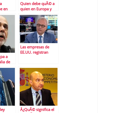
la
Quien debe quÃ© a
ue en
quien en Europa y
Estados Unidos
Las empresas de
EE.UU. registran
lpa a
beneficios rÃ©cord
lia de
n
ley
Â¿QuÃ© significa el