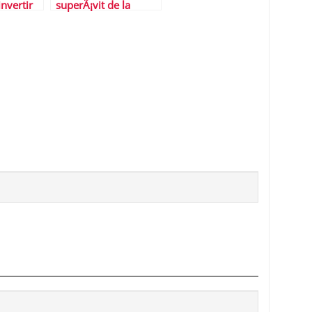
nvertir
superÃ¡vit de la
balanza de pagos?