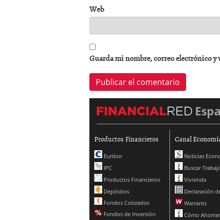
Web
Guarda mi nombre, correo electrónico y 
Esp
Productos Financieros
Canal Economí
Euribor
Noticias Econ
IPC
Buscar Trabaj
Productos Financieros
Vivienda
Depósitos
Declaración de
Fondos Cotizados
Warrants
Fondos de Inversión
Cómo Ahorrar