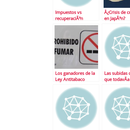
Impuestos vs
Â¿Crisis de 
recuperaciÃ³n
en JapÃ³n?
econÃ³mica
Los ganadores de la
Las subidas 
Ley Antitabaco
que todavÃ­a
esperan