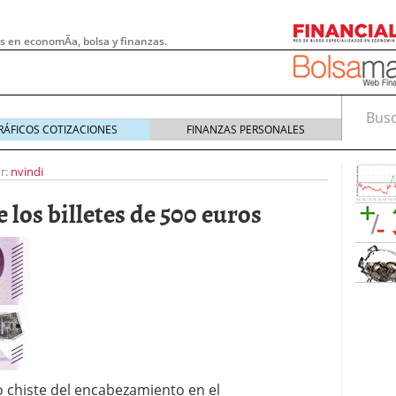
s en economÃ­a, bolsa y finanzas.
Busca
RÁFICOS COTIZACIONES
FINANZAS PERSONALES
r:
nvindi
 los billetes de 500 euros
 pymes: la obligación que muchas empresas
s demasiado tarde
20/07/2026
 chiste del encabezamiento en el
e Deben Saber los Traders Mexicanos Antes de