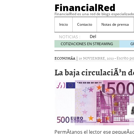
FinancialRed
FinancialRed es una red de blogs especializado
Inicio
Contacto
Notas de prensa
Del
NOTICIAS :
depósito
COTIZACIONES EN STREAMING
G
a la
diversificación:
ECONOMÃ­A
|
19 NOVIEMBRE, 2013
-
Escrito po
cómo
está
La baja circulaciÃ³n de
cambiando
la
gestión
del
ahorro
en
España
05/08/2026
Seguros de convenio en
descubren cuando ya e
PermÃ­tanos el lector ese pequeÃ±o
ReseÃ±a de SIFX: Lo Qu