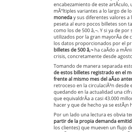
encabezamiento de este artÃ­culo,
Operar
29/06/2026
Crear empresa online vs
mÃºltiples variantes a lo largo de 
29/05/2026
moneda
y sus diferentes valores a
CÃ³mo afrontar una baj
peseta al euro pocos billetes son 
26/05/2026
como los de 500 â‚¬. Y si ya de por 
utilizados por la gran mayorÃ­a de
los datos proporcionados por el p
billetes de 500 â‚¬
ha caÃ­do a mÃ­n
crisis, concretamente desde agosto
Tomando de manera separada est
de estos billetes registrado en el 
frente al mismo mes del aÃ±o ante
retroceso en la circulaciÃ³n desde e
quedando en la actualidad una cifra 
que equivaldrÃ­a a casi 43.000 mil
hacer y que de hecho ya se estÃ¡n h
Por un lado una lectura es obvia t
partir de la propia demanda emitid
los clientes) que mueven un flujo d