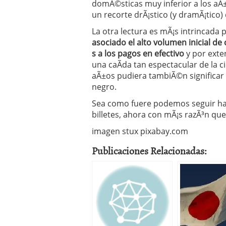
domÃ©sticas muy inferior a los aÃ±
un recorte drÃ¡stico (y dramÃ¡tico)
La otra lectura es mÃ¡s intrincada
asociado el alto volumen inicial de 
s a los pagos en efectivo
y por exte
una caÃ­da tan espectacular de la ci
aÃ±os pudiera tambiÃ©n significar 
negro.
Sea como fuere podemos seguir haci
billetes, ahora con mÃ¡s razÃ³n qu
imagen stux pixabay.com
Publicaciones Relacionadas: