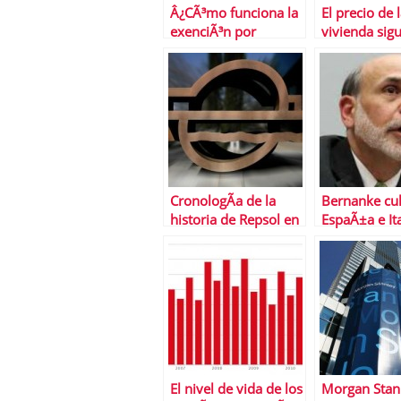
Â¿CÃ³mo funciona la
El precio de 
exenciÃ³n por
vivienda sig
reinversiÃ³n en
caida libre…
vivienda habitual?
CronologÃ­a de la
Bernanke cu
historia de Repsol en
EspaÃ±a e Ita
Argentina
retrasar la
recuperaciÃ³
El nivel de vida de los
Morgan Stan