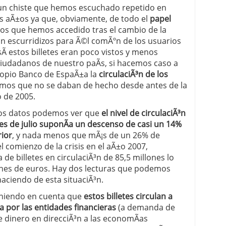
 un chiste que hemos escuchado repetido en
 proceso tradicional: ventajas reales para pymes
los aÃ±os ya que, obviamente, de todo el
papel
 los que hemos accedido tras el cambio de la
a mÃ©dica cuando trabajas por cuenta propia
tan escurridizos para Ã©l comÃºn de los usuarios
sÃ­ estos billetes eran poco vistos y menos
 ciudadanos de nuestro paÃ­s, si hacemos caso a
ropio Banco de EspaÃ±a la
circulaciÃ³n de los
imos que no se daban de hecho desde antes de la
 de 2005.
os datos podemos ver que
el nivel de circulaciÃ³n
mes de julio suponÃ­a un descenso de casi un 14%
rior
, y nada menos que mÃ¡s de un 26% de
l comienzo de la crisis en el aÃ±o 2007,
de billetes en circulaciÃ³n de 85,5 millones lo
lones de euros. Hay dos lecturas que podemos
aciendo de esta situaciÃ³n.
eniendo en cuenta que
estos billetes circulan a
a por las entidades financieras
(a demanda de
e dinero en direcciÃ³n a las economÃ­as