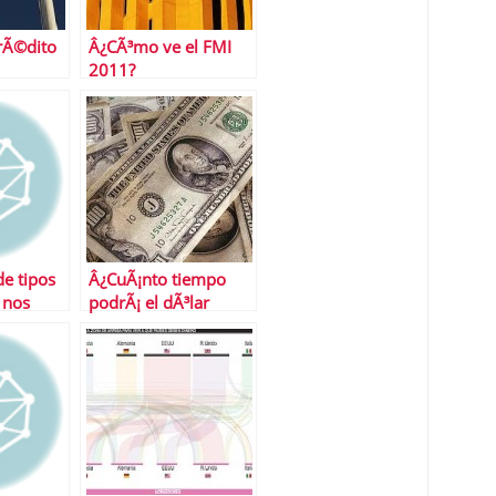
crÃ©dito
Â¿CÃ³mo ve el FMI
2011?
de tipos
Â¿CuÃ¡nto tiempo
 nos
podrÃ¡ el dÃ³lar
seguir siendo el rey?