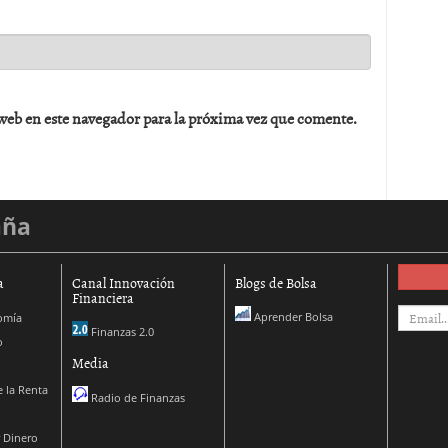
web en este navegador para la próxima vez que comente.
aña
a
Canal Innovación
Blogs de Bolsa
Financiera
Aprender Bolsa
omía
Finanzas 2.0
o
Media
 la Renta
Radio de Finanzas
 Dinero