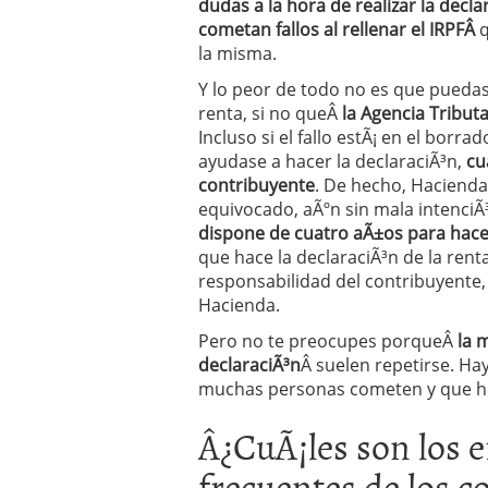
dudas a la hora de realizar la decla
Operar
29/06/2026
cometan fallos al rellenar el IRPFÂ
q
Crear empresa online vs
la misma.
29/05/2026
CÃ³mo afrontar una baj
Y lo peor de todo no es que pueda
26/05/2026
renta, si no queÂ
la Agencia Tribut
Incluso si el fallo estÃ¡ en el borra
ayudase a hacer la declaraciÃ³n,
cu
contribuyente
. De hecho, Hacienda
equivocado, aÃºn sin mala intenciÃ
dispone de cuatro aÃ±os para hace
que hace la declaraciÃ³n de la ren
responsabilidad del contribuyente, 
Hacienda.
Pero no te preocupes porqueÂ
la 
declaraciÃ³n
Â suelen repetirse. Hay
muchas personas cometen y que he
Â¿CuÃ¡les son los e
frecuentes de los c