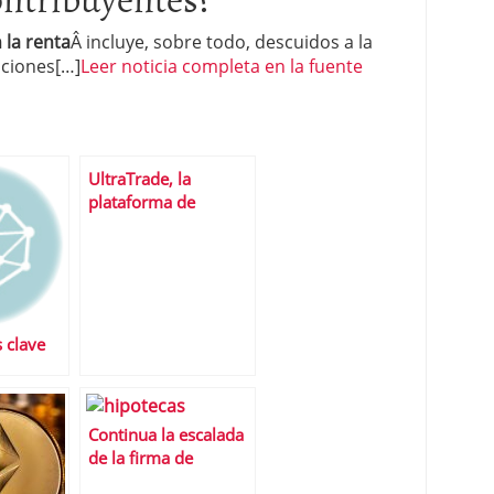
 la renta
Â incluye, sobre todo, descuidos a la
aciones[…]
Leer noticia completa en la fuente
UltraTrade, la
plataforma de
negociaciÃ³n
avanzada
 clave
de la
ja Mateo
Continua la escalada
de la firma de
hipotecas: un 36,8%