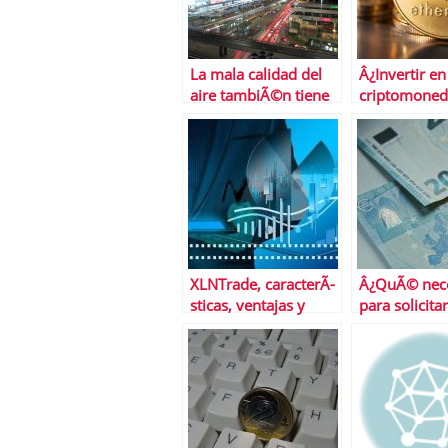
La mala calidad del
Â¿Invertir en
aire tambiÃ©n tiene
criptomoned
un coste econÃ³mico
para todos l
inversores?
XLNTrade, caracterÃ­
Â¿QuÃ© nece
sticas, ventajas y
para solicita
desventajas del
prÃ©stamo p
brÃ³ker