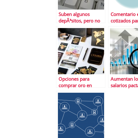
Suben algunos
Comentario 
depÃ³sitos, pero no
cotizados pa
todos ni todos los
el paro por 
plazos
samb
Opciones para
Aumentan lo
comprar oro en
salarios pac
EspaÃ±a 2022
convenio dur
2021