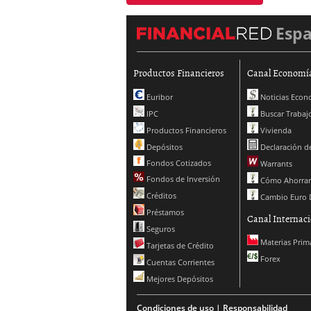
Esp
Productos Financieros
Canal Economí
Euribor
Noticias Econ
IPC
Buscar Trabaj
Productos Financieros
Vivienda
Depósitos
Declaración de
Fondos Cotizados
Warrants
Fondos de Inversión
Cómo Ahorrar
Créditos
Cambio Euro 
Préstamos
Canal Internaci
Seguros
Materias Prim
Tarjetas de Crédito
Forex
Cuentas Corrientes
Mejores Depósitos
Condiciones de uso | Responsabilidad