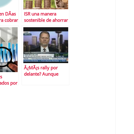
en DÃ­as
ISR una manera
ra cobrar
sostenible de ahorrar
Abdou
Â¿MÃ¡s rally por
delante? Aunque
s
parezca mentira eso
tados por
pareceâ€¦
ante el