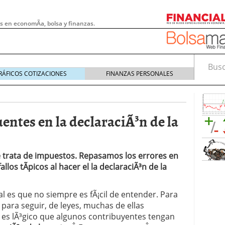
s en economÃ­a, bolsa y finanzas.
Busca
RÁFICOS COTIZACIONES
FINANZAS PERSONALES
entes en la declaraciÃ³n de la
 trata de impuestos. Repasamos los errores en
allos tÃ­picos al hacer el la declaraciÃ³n de la
ral es que no siempre es fÃ¡cil de entender. Para
 pymes: la obligación que muchas empresas
para seguir, de leyes, muchas de ellas
s demasiado tarde
20/07/2026
 es lÃ³gico que algunos contribuyentes tengan
e Deben Saber los Traders Mexicanos Antes de