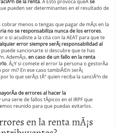
raciÃ³n de la renta
. Â Esto provoca queÂ
se
ue pueden ser determinantes en el resultado de
 proceso tradicional: ventajas reales para pymes
a mÃ©dica cuando trabajas por cuenta propia
s cobrar menos o tengas que pagar de mÃ¡s en la
aria no se responsabiliza nunca de los errores
.
dor o si acudiste a la cita con la AEAT para que te
alquier error siempre serÃ¡ responsabilidad al
 puede sancionarte si descubre que te has
³n. AdemÃ¡s,
en caso de un fallo en la renta
rlo
. Â¿Y si comete el error la persona o gestorÃ­a
ta por mi? En ese caso tambiÃ©n serÃ¡
por lo que serÃ¡s tÃº quien reciba la sanciÃ³n de
mayorÃ­a de errores al hacer la
 una serie de fallos tÃ­picos en el IRPF que
mos reunido para que puedas evitarlos.
rrores en la renta mÃ¡s
ontribuyentes?