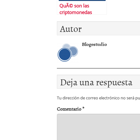
QuÃ© son las
criptomonedas
basura (y por quÃ©
Autor
hay que saberlo)
Blogestudio
Deja una respuesta
Tu dirección de correo electrónico no será pu
Comentario
*