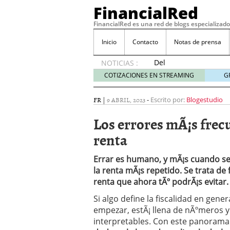
FinancialRed
FinancialRed es una red de blogs especializado
Inicio
Contacto
Notas de prensa
Del
NOTICIAS :
depósito
COTIZACIONES EN STREAMING
G
a la
diversificación:
FR
|
9 ABRIL, 2023
-
Escrito por:
Blogestudio
cómo
está
Los errores mÃ¡s frecu
cambiando
renta
la
gestión
del
Errar es humano, y mÃ¡s cuando se
ahorro
la renta mÃ¡s repetido. Se trata de f
en
renta que ahora tÃº podrÃ¡s evitar.
España
05/08/2026
Si algo define la fiscalidad en gene
Seguros de convenio en
empezar, estÃ¡ llena de nÃºmeros y 
descubren cuando ya e
interpretables. Con este panorama
ReseÃ±a de SIFX: Lo Qu