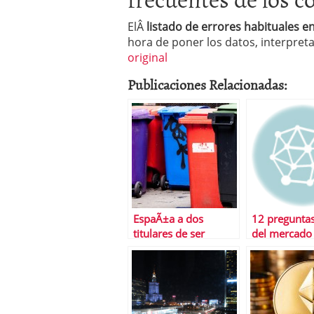
ElÂ
listado de errores habituales en
hora de poner los datos, interpret
original
Publicaciones Relacionadas:
EspaÃ±a a dos
12 preguntas
titulares de ser
del mercado
declarada bono
inmobiliario 
basura
mano de Bor