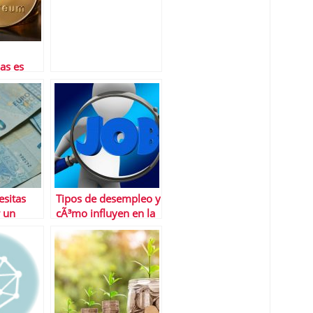
mÃ¡s en julio
as es
os
sitas
Tipos de desempleo y
r un
cÃ³mo influyen en la
ersonal?
tasa de paro