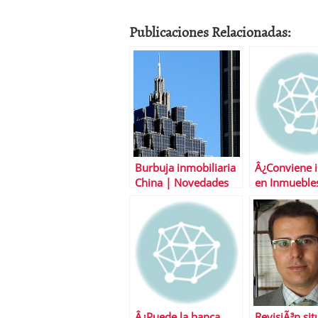
Publicaciones Relacionadas:
Burbuja inmobiliaria
Â¿Conviene i
China | Novedades
en Inmueble
en la regulaciÃ³n de
alquiler?
compra vivienda
Â¿Puede la banca
RevisiÃ³n sit