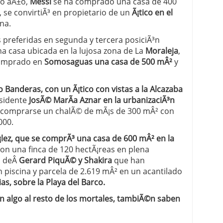
imo aÃ±o,
Messi
se ha comprado una casa de 400
 se convirtiÃ³ en propietario de un
Ã¡tico en el
na.
s preferidas en segunda y tercera posiciÃ³n
na casa ubicada en la lujosa zona de La
Moraleja
,
comprado en
Somosaguas una casa de 500 mÂ²
y
 Banderas, con un Ã¡tico con vistas a la Alcazaba
residente
JosÃ© MarÃ­a Aznar en la urbanizaciÃ³n
comprarse un chalÃ© de mÃ¡s de 300 mÂ² con
000.
¡lez, que se comprÃ³ una casa de 600 mÂ² en la
 con una finca de 120 hectÃ¡reas en plena
a deÂ
Gerard PiquÃ© y Shakira
que han
piscina y parcela de 2.619 mÂ² en un acantilado
as, sobre la Playa del Barco.
n algo al resto de los mortales, tambiÃ©n saben