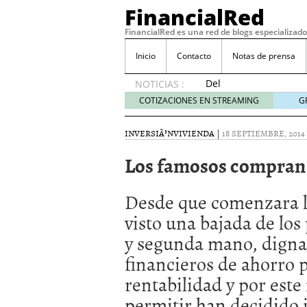
FinancialRed
FinancialRed es una red de blogs especializado
Inicio
Contacto
Notas de prensa
Del
NOTICIAS :
depósito
COTIZACIONES EN STREAMING
G
a la
diversificación:
INVERSIÃ³N
VIVIENDA
|
18 SEPTIEMBRE, 2014
cómo
está
Los famosos compran c
cambiando
la
gestión
Desde que comenzara la
del
visto una bajada de los
ahorro
en
y segunda mano, digna
España
financieros de ahorro 
05/08/2026
Seguros de convenio en
rentabilidad y por este
descubren cuando ya e
permitir han decidido i
ReseÃ±a de SIFX: Lo Qu