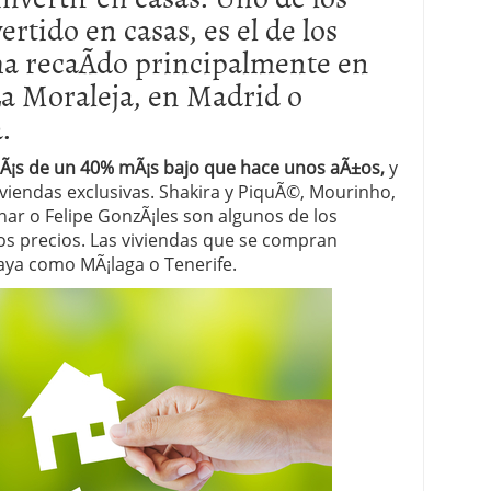
rtido en casas, es el de los
 proceso tradicional: ventajas reales para pymes
ha recaÃ­do principalmente en
a mÃ©dica cuando trabajas por cuenta propia
La Moraleja, en Madrid o
.
 mÃ¡s de un 40% mÃ¡s bajo que hace unos aÃ±os,
y
viendas exclusivas. Shakira y PiquÃ©, Mourinho,
ar o Felipe GonzÃ¡les son algunos de los
s precios. Las viviendas que se compran
laya como MÃ¡laga o Tenerife.