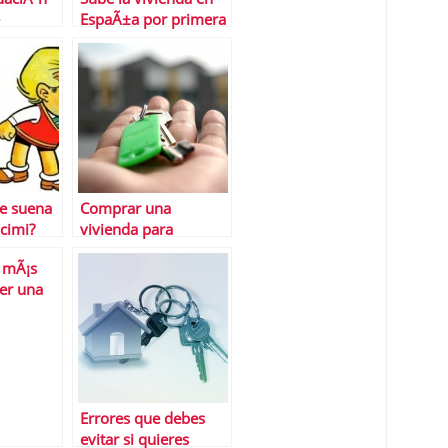
EspaÃ±a por primera
 en 2011
vez en lo que va de
as para
aÃ±o
le suena
Comprar una
ocimi?
vivienda para
alquilarla
 mÃ¡s
er una
lquiler?
Errores que debes
evitar si quieres