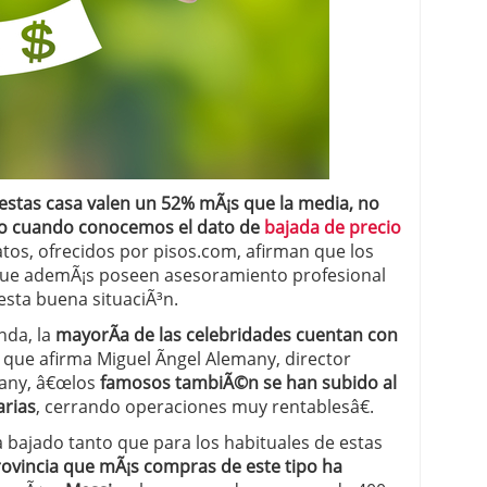
estas casa valen un 52% mÃ¡s que la media, no
ro cuando conocemos el dato de
bajada de precio
atos, ofrecidos por pisos.com, afirman que los
que ademÃ¡s poseen asesoramiento profesional
sta buena situaciÃ³n.
nda, la
mayorÃ­a de las celebridades cuentan con
lo que afirma Miguel Ãngel Alemany, director
any, â€œlos
famosos tambiÃ©n se han subido al
arias
, cerrando operaciones muy rentablesâ€.
ha bajado tanto que para los habituales de estas
ovincia que mÃ¡s compras de este tipo ha