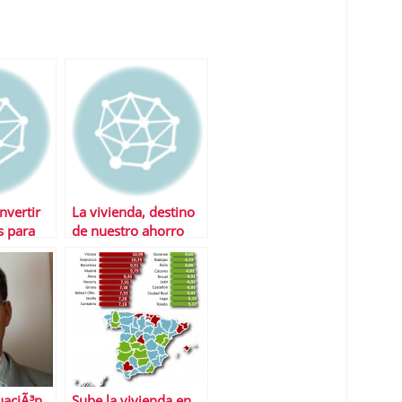
nvertir
La vivienda, destino
s para
de nuestro ahorro
uaciÃ³n
Sube la vivienda en