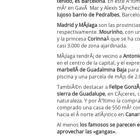
tenido, es Barcelona
. En este Ãºlt
mÂ² en GavÃ Mar y Alexis SÃ¡nchez,
lujoso barrio de Pedralbes
, Barcelo
Madrid y MÃ¡laga
son las provincia
respectivamente.
Mourinho
, con u
y la princesa
Corinna
Â que se ha 
casi 3.000 de zona ajardinada.
MÃ¡laga tendrÃ¡ de vecino a
Antonio
en el centro de la capital, y el exp
marbellÃ­ de Guadalmina Baja
para 
piscina y una parcela de mÃ¡s de 2.
TambiÃ©n destacar a
Felipe GonzÃ
sierra de Guadalupe
, en CÃ¡ceres,
naturaleza. Y por Ãºltimo la compr
comprado una casa de 550 mÂ² con 
hacia el Â norte atlÃ¡ntico en
Canari
Al menos
los famosos se parecen e
aprovechar las «gangas».