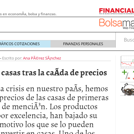
s en economÃ­a, bolsa y finanzas.
Busca
RÁFICOS COTIZACIONES
FINANZAS PERSONALES
-
Escrito por:
Ana PÃ©rez SÃ¡nchez
asas tras la caÃ­da de precios
 crisis en nuestro paÃ­s, hemos
 precios de las casas de primeras
 de menciÃ³n. Los productos
por excelencia, han bajado su
 pymes: la obligación que muchas empresas
 motivo los que se lo pueden
s demasiado tarde
20/07/2026
nvertir en casas. Uno de los
e Deben Saber los Traders Mexicanos Antes de