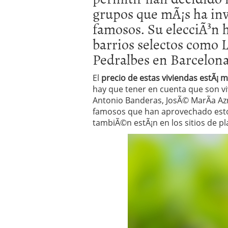
Operar
29/06/2026
grupos que mÃ¡s ha inve
Crear empresa online vs
famosos. Su elecciÃ³n 
29/05/2026
CÃ³mo afrontar una baj
barrios selectos como 
26/05/2026
Pedralbes en Barcelona
El
precio de estas viviendas estÃ¡
hay que tener en cuenta que son vi
Antonio Banderas, JosÃ© MarÃ­a Azn
famosos que han aprovechado esto
tambiÃ©n estÃ¡n en los sitios de p