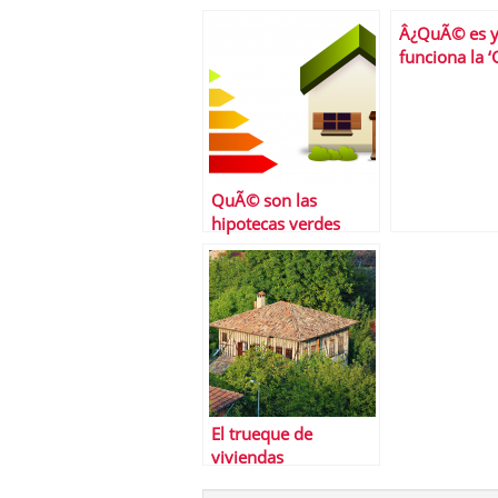
Â¿QuÃ© es 
funciona la 
Visa’?
QuÃ© son las
hipotecas verdes
El trueque de
viviendas