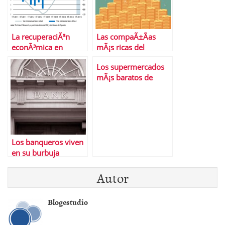
La recuperaciÃ³n
Las compaÃ±Ã­as
econÃ³mica en
mÃ¡s ricas del
EspaÃ±a,
planeta
Los supermercados
Â¿consolidada?
mÃ¡s baratos de
EspaÃ±a
Los banqueros viven
en su burbuja
Autor
Blogestudio