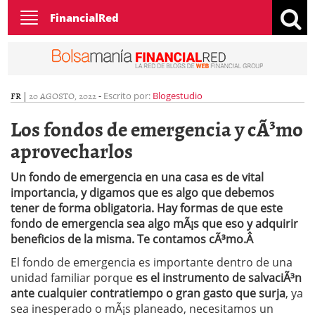
Toggle
FinancialRed
navigation
FR
|
20 AGOSTO, 2022
-
Escrito por:
Blogestudio
Los fondos de emergencia y cÃ³mo
aprovecharlos
Un fondo de emergencia en una casa es de vital
importancia, y digamos que es algo que debemos
tener de forma obligatoria. Hay formas de que este
fondo de emergencia sea algo mÃ¡s que eso y adquirir
beneficios de la misma. Te contamos cÃ³mo.Â
El fondo de emergencia es importante dentro de una
unidad familiar porque
es el instrumento de salvaciÃ³n
ante cualquier contratiempo o gran gasto que surja
, ya
sea inesperado o mÃ¡s planeado, necesitamos un