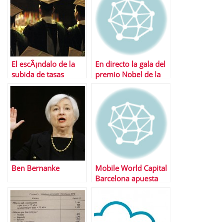
El escÃ¡ndalo de la
En directo la gala del
subida de tasas
premio Nobel de la
universitarias
Paz 2013
Ben Bernanke
Mobile World Capital
Barcelona apuesta
por los
emprendedores con
4YFN