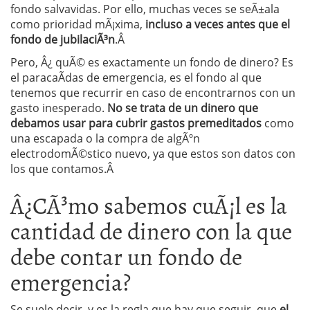
fondo salvavidas. Por ello, muchas veces se seÃ±ala
como prioridad mÃ¡xima,
incluso a veces antes que el
fondo de jubilaciÃ³n
.Â
Pero, Â¿ quÃ© es exactamente un fondo de dinero? Es
el paracaÃ­das de emergencia, es el fondo al que
tenemos que recurrir en caso de encontrarnos con un
gasto inesperado.
No se trata de un dinero que
debamos usar para cubrir gastos premeditados
como
una escapada o la compra de algÃºn
electrodomÃ©stico nuevo, ya que estos son datos con
los que contamos.Â
Â¿CÃ³mo sabemos cuÃ¡l es la
cantidad de dinero con la que
debe contar un fondo de
emergencia?
Se suele decir, y es la regla que hay que seguir, que
el