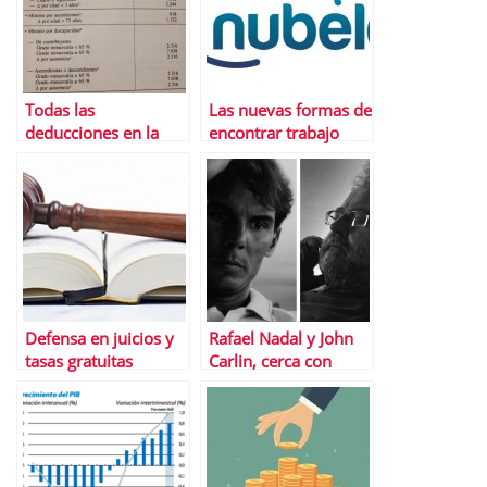
Todas las
Las nuevas formas de
deducciones en la
encontrar trabajo
declaraciÃ³n de la
renta 2014
Defensa en juicios y
Rafael Nadal y John
tasas gratuitas
Carlin, cerca con
gracias a LegÃ¡litas
Banco Sabadell