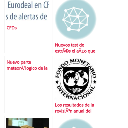
CFDs
Nuevos test de
estrÃ©s el aÃ±o que
viene
Nuevo parte
meteorÃ³logico de la
bolsa espaÃ±ola: los
nubarrones siguen
ahÃ­.
Los resultados de la
revisiÃ³n anual del
FMI a la economÃ­a
espaÃ±ola