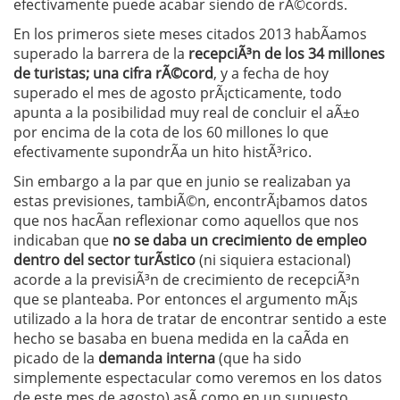
efectivamente puede acabar siendo de rÃ©cords.
En los primeros siete meses citados 2013 habÃ­amos
superado la barrera de la
recepciÃ³n de los 34 millones
de turistas; una cifra rÃ©cord
, y a fecha de hoy
superado el mes de agosto prÃ¡cticamente, todo
apunta a la posibilidad muy real de concluir el aÃ±o
por encima de la cota de los 60 millones lo que
efectivamente supondrÃ­a un hito histÃ³rico.
Sin embargo a la par que en junio se realizaban ya
estas previsiones, tambiÃ©n, encontrÃ¡bamos datos
que nos hacÃ­an reflexionar como aquellos que nos
indicaban que
no se daba un crecimiento de empleo
dentro del sector turÃ­stico
(ni siquiera estacional)
acorde a la previsiÃ³n de crecimiento de recepciÃ³n
que se planteaba. Por entonces el argumento mÃ¡s
utilizado a la hora de tratar de encontrar sentido a este
hecho se basaba en buena medida en la caÃ­da en
picado de la
demanda interna
(que ha sido
simplemente espectacular como veremos en los datos
de este mes de agosto) asÃ­ como en un supuesto