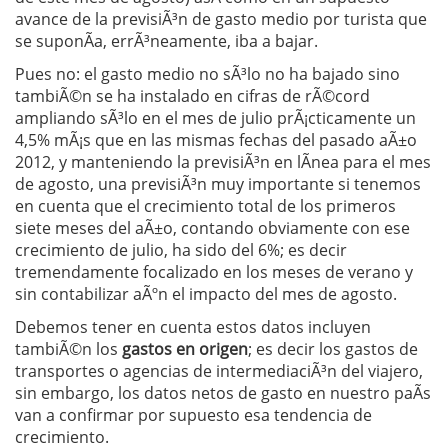
avance de la previsiÃ³n de gasto medio por turista que
se suponÃ­a, errÃ³neamente, iba a bajar.
Pues no: el gasto medio no sÃ³lo no ha bajado sino
tambiÃ©n se ha instalado en cifras de rÃ©cord
ampliando sÃ³lo en el mes de julio prÃ¡cticamente un
4,5% mÃ¡s que en las mismas fechas del pasado aÃ±o
2012, y manteniendo la previsiÃ³n en lÃ­nea para el mes
de agosto, una previsiÃ³n muy importante si tenemos
en cuenta que el crecimiento total de los primeros
siete meses del aÃ±o, contando obviamente con ese
crecimiento de julio, ha sido del 6%; es decir
tremendamente focalizado en los meses de verano y
sin contabilizar aÃºn el impacto del mes de agosto.
Debemos tener en cuenta estos datos incluyen
tambiÃ©n los
gastos en origen
; es decir los gastos de
transportes o agencias de intermediaciÃ³n del viajero,
sin embargo, los datos netos de gasto en nuestro paÃ­s
van a confirmar por supuesto esa tendencia de
crecimiento.