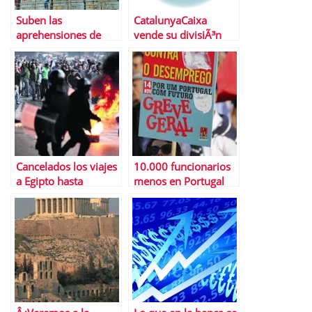
Suben las
CatalunyaCaixa
aprehensiones de
vende su divisiÃ³n
falsificaciones
inmobiliaria
Cancelados los viajes
10.000 funcionarios
a Egipto hasta
menos en Portugal
mediados de
en lo que llevamos
septiembre
de 2013