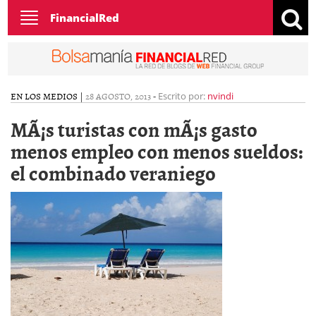
Toggle
FinancialRed
navigation
EN LOS MEDIOS
|
28 AGOSTO, 2013
-
Escrito por:
nvindi
MÃ¡s turistas con mÃ¡s gasto
menos empleo con menos sueldos:
el combinado veraniego