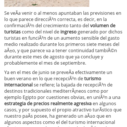
Se veÃ­a venir o al menos apuntaban las previsiones en
lo que parece direcciÃ³n correcta, es decir, en la
confirmaciÃ³n del crecimiento tanto del
volumen de
turistas
como del nivel de
ingreso
generado por dichos
turistas en funciÃ³n de un aumento sensible del gasto
medio realizado durante los primeros siete meses del
aÃ±o, y que parece va a tener continuidad tambiÃ©n
durante este mes de agosto que ya concluye y
probablemente el mes de septiembre.
Ya en el mes de junio se preveÃ­a efectivamente un
buen verano en lo que recepciÃ³n de
turismo
internacional
se refiere; la bajada de recepciÃ³n de
destinos tradicionales mediterrÃ¡neos como por
ejemplo Egipto por cuestiones obvias, en uniÃ³n a una
estrategia de precios realmente agresiva
en algunos
casos, y por supuesto el propio atractivo turÃ­stico que
nuestro paÃ­s posee, ha generado un aÃ±o que en
algunos aspectos como el del turismo internacional