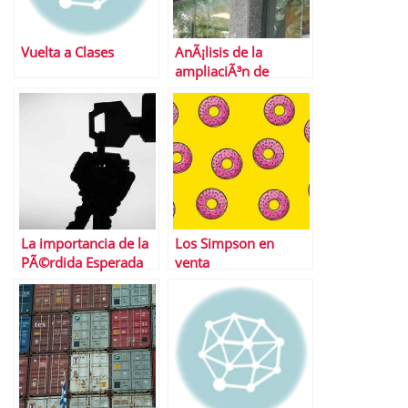
Vuelta a Clases
AnÃ¡lisis de la
ampliaciÃ³n de
capital de Popular y
de sus convertibles
La importancia de la
Los Simpson en
PÃ©rdida Esperada
venta