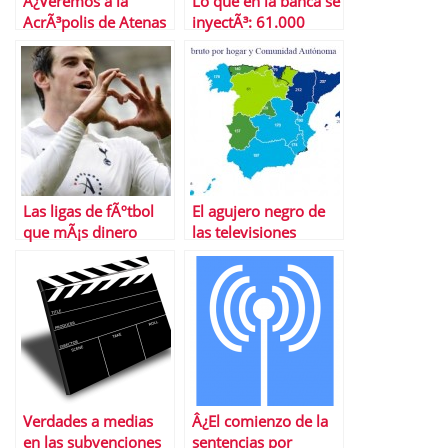
Â¿Veremos a la
Lo que en la banca se
AcrÃ³polis de Atenas
inyectÃ³: 61.000
en Alemania?
millones desde 2009
Las ligas de fÃºtbol
El agujero negro de
que mÃ¡s dinero
las televisiones
gastaron en Europa
autonÃ³micas
Verdades a medias
Â¿El comienzo de la
en las subvenciones
sentencias por