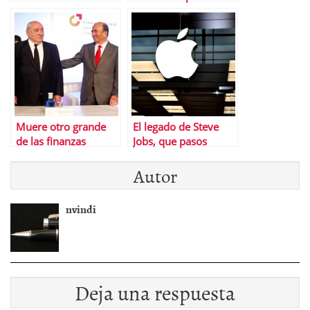
cinematogrÃ¡ficas
descargas ilegales
contra los usuarios?
Muere otro grande
El legado de Steve
de las finanzas
Jobs, que pasos
seguir y cuÃ¡les no
Autor
nvindi
Deja una respuesta