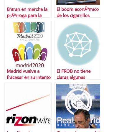
Entran en marcha la
El boom econÃ³mico
prÃ³rroga para la
de los cigarrillos
ayuda de 400 euros a
electrÃ³nicos
parados de larga
duraciÃ³n
Madrid vuelve a
El FROB no tiene
fracasar en su intento
claras algunas
de organizar unos
operaciones de la
Juegos OlÃ­mpicos
banca nacionalizada