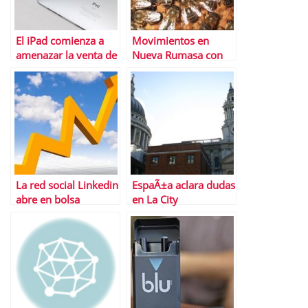
El iPad comienza a
Movimientos en
amenazar la venta de
Nueva Rumasa con
PC
vistas a 2011
La red social Linkedin
EspaÃ±a aclara dudas
abre en bolsa
en La City
cotizando por las
nubes | ValoraciÃ³n y
mÃºltiplos