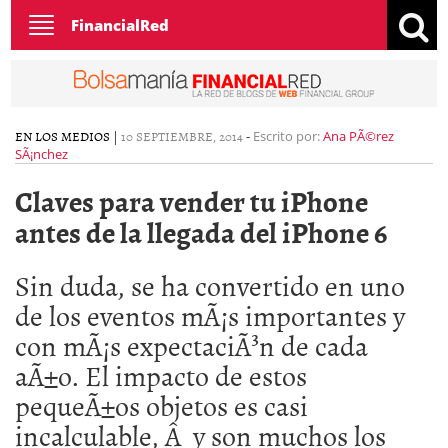
Toggle
FinancialRed
navigation
EN LOS MEDIOS
|
10 SEPTIEMBRE, 2014
-
Escrito por:
Ana PÃ©rez
SÃ¡nchez
Claves para vender tu iPhone
antes de la llegada del iPhone 6
Sin duda, se ha convertido en uno
de los eventos mÃ¡s importantes y
con mÃ¡s expectaciÃ³n de cada
aÃ±o. El impacto de estos
pequeÃ±os objetos es casi
incalculable, Â y son muchos los