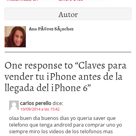
EspaÃ±a y el resto de
pequeÃ±os
Autor
Europa
inversionistas de su
fracasada salida a
bolsa
Ana PÃ©rez SÃ¡nchez
One response to “
Claves para
vender tu iPhone antes de la
llegada del iPhone 6
”
carlos perello
dice:
10/09/2014 a las 15:42
olaa buen dia buenos dias yo queria saver que
telefono que tenga android para comprar uno yo
siempre miro los videos de los telofonos mas