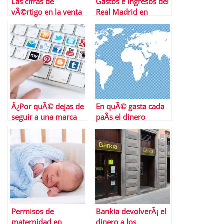
Las cifras de
Gastos e ingresos del
vÃ©rtigo en la venta
Real Madrid en
de la participaciÃ³n
fichajes
en Verizon Wireless
por Vodafone
Â¿Por quÃ© dejas de
En quÃ© gasta cada
seguir a una marca
paÃ­s el dinero
en redes sociales?
Permisos de
Bankia devolverÃ¡ el
maternidad en
dinero a los