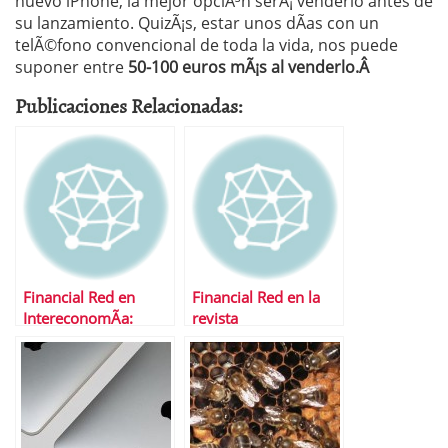
nuevo iPhone, la mejor opciÃ³n serÃ¡ venderlo antes de
su lanzamiento. QuizÃ¡s, estar unos dÃ­as con un
telÃ©fono convencional de toda la vida, nos puede
suponer entre
50-100 euros mÃ¡s al venderlo.Â
Publicaciones Relacionadas:
Financial Red en
Financial Red en la
IntereconomÃ­a:
revista
Entrevista a JesÃºs
emprendedores
Perez sobre blogs y
mercados