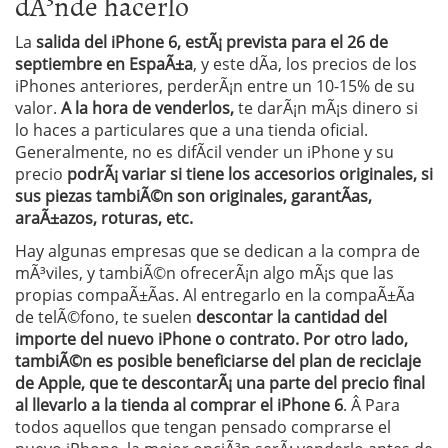
dÃ³nde hacerlo
La
salida del iPhone 6, estÃ¡ prevista para el 26 de
septiembre en EspaÃ±a
, y este dÃ­a, los precios de los
iPhones anteriores, perderÃ¡n entre un 10-15% de su
valor.
A la hora de venderlos,
te darÃ¡n mÃ¡s dinero si
lo haces a particulares que a una tienda oficial.
Generalmente, no es difÃ­cil vender un iPhone y su
precio
podrÃ¡ variar si tiene los accesorios originales, si
sus piezas tambiÃ©n son originales, garantÃ­as,
araÃ±azos, roturas, etc.
Hay algunas empresas que se dedican a la compra de
mÃ³viles, y tambiÃ©n ofrecerÃ¡n algo mÃ¡s que las
propias compaÃ±Ã­as. Al entregarlo en la compaÃ±Ã­a
de telÃ©fono, te suelen
descontar la cantidad del
importe del nuevo iPhone o contrato. Por otro lado,
tambiÃ©n es posible beneficiarse del plan de reciclaje
de Apple, que te descontarÃ¡ una parte del precio final
al llevarlo a la tienda al comprar el iPhone 6
. Â Para
todos aquellos que tengan pensado comprarse el