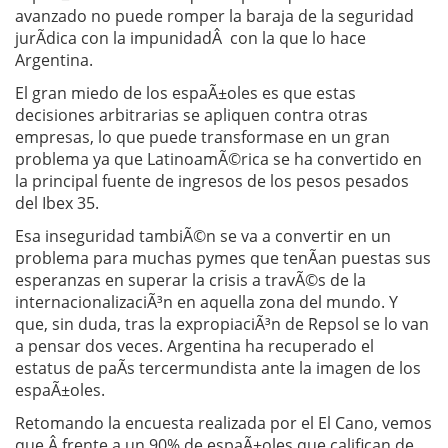
avanzado no puede romper la baraja de la seguridad
jurÃ­dica con la impunidadÂ con la que lo hace
Argentina.
El gran miedo de los espaÃ±oles es que estas
decisiones arbitrarias se apliquen contra otras
empresas, lo que puede transformase en un gran
problema ya que LatinoamÃ©rica se ha convertido en
la principal fuente de ingresos de los pesos pesados
del Ibex 35.
Esa inseguridad tambiÃ©n se va a convertir en un
problema para muchas pymes que tenÃ­an puestas sus
esperanzas en superar la crisis a travÃ©s de la
internacionalizaciÃ³n en aquella zona del mundo. Y
que, sin duda, tras la expropiaciÃ³n de Repsol se lo van
a pensar dos veces. Argentina ha recuperado el
estatus de paÃ­s tercermundista ante la imagen de los
espaÃ±oles.
Retomando la encuesta realizada por el El Cano, vemos
que Â frente a un 90% de espaÃ±oles que califican de