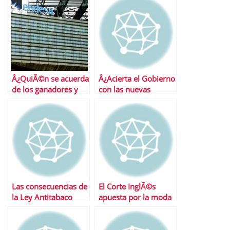
Â¿QuiÃ©n se acuerda
Â¿Acierta el Gobierno
de los ganadores y
con las nuevas
los perdedores de la
medidas anticrisis?
OPA de Endesa?
Las consecuencias de
El Corte InglÃ©s
la Ley Antitabaco
apuesta por la moda
online