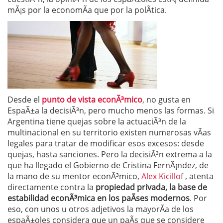
mÃ¡s por la economÃ­a que por la polÃ­tica.
Desde el
punto de vista econÃ³mico
, no gusta en
EspaÃ±a la decisiÃ³n, pero mucho menos las formas. Si
Argentina tiene quejas sobre la actuaciÃ³n de la
multinacional en su territorio existen numerosas vÃ­as
legales para tratar de modificar esos excesos: desde
quejas, hasta sanciones. Pero la decisiÃ³n extrema a la
que ha llegado el Gobierno de Cristina FernÃ¡ndez, de
la mano de su mentor econÃ³mico,
Alex Kicillo
f , atenta
directamente contra la
propiedad privada, la base de
estabilidad econÃ³mica en los paÃ­ses modernos
. Por
eso, con unos u otros adjetivos la mayorÃ­a de los
espaÃ±oles considera que un paÃ­s que se considere