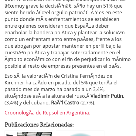
â€œmuy grave la decisiÃ³nâ€, sÃ³lo hay un 51% que
siente herido â€œel orgullo patrioâ€. Â Y es en este
punto donde mÃ¡s enfrentamientos se establecen
entre quienes consideran que EspaÃ±a deber
enarbolar la bandera polÃ­tica y plantear la soluciÃ³n
como un enfrentamiento entre paÃ­ses, frente a los
que abogan por apostar mantener en perfil bajo la
cuestiÃ³n polÃ­tica y trabajar soterradamente en el
Ã¡mbito econÃ³mico con el fin de perjudicar lo mÃ­nimo
posible al resto de empresas presentes en el paÃ­s.
Eso sÃ­, la valoraciÃ³n de Cristina FernÃ¡ndez de
Kirchner ha caÃ­do en picado, del 5% que tenÃ­a el
pasado mes de marzo ha pasado a un 3,4%,
situÃ¡ndose asÃ­ a la altura del ruso,Â
Vladimir Putin
,
(3,4%) y del cubano,
RaÃºl Castro
(2,7%).
CroonologÃ­a de Repsol en Argentina.
Publicaciones Relacionadas: