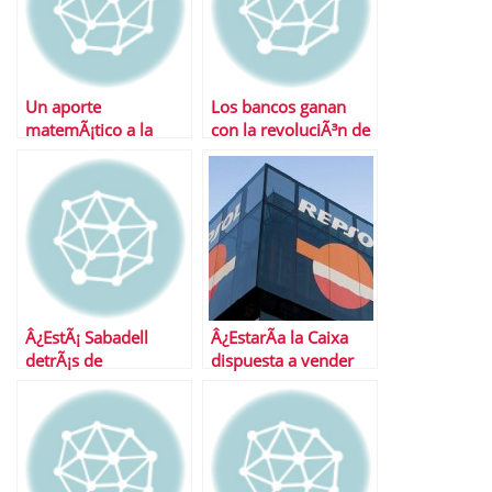
Un aporte
Los bancos ganan
matemÃ¡tico a la
con la revoluciÃ³n de
fijaciÃ³n de precios
las cajas
Â¿EstÃ¡ Sabadell
Â¿EstarÃ­a la Caixa
detrÃ¡s de
dispuesta a vender
CataluynyaCaixa?
Repsol a Total?