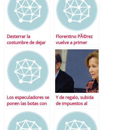
Desterrar la
Florentino PÃ©rez
costumbre de dejar
vuelve a primer
las cosas para
plano con una
luegoâ€¦
operaciÃ³n de
marketing financiero
Los especuladores se
Y de regalo, subida
ponen las botas con
de impuestos al
ACS tras la OPA
tabaco y reforma de
sobre Hochtief
las pensiones