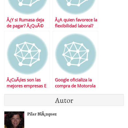
Â¿Y si Rumasa deja
Â¿A quien favorece la
de pagar? Â¿QuÃ©
flexibilidad laboral?
pasa con el dinero de
los inversores?
Â¿CuÃ¡les son las
Google oficializa la
mejores empresas E
compra de Motorola
Movility
Autor
Pilar BlÃ¡zquez