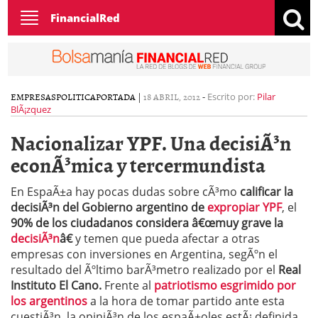
Toggle
FinancialRed
navigation
EMPRESAS
POLITICA
PORTADA
|
18 ABRIL, 2012
-
Escrito por:
Pilar
BlÃ¡zquez
Nacionalizar YPF. Una decisiÃ³n
econÃ³mica y tercermundista
En EspaÃ±a hay pocas dudas sobre cÃ³mo
calificar la
decisiÃ³n del Gobierno argentino de
expropiar YPF
, el
90% de los ciudadanos considera â€œmuy grave la
decisiÃ³n
â€
y temen que pueda afectar a otras
empresas con inversiones en Argentina, segÃºn el
resultado del Ãºltimo barÃ³metro realizado por el
Real
Instituto El Cano.
Frente al
patriotismo esgrimido por
los argentinos
a la hora de tomar partido ante esta
cuestiÃ³n, la opiniÃ³n de los espaÃ±oles estÃ¡ definida