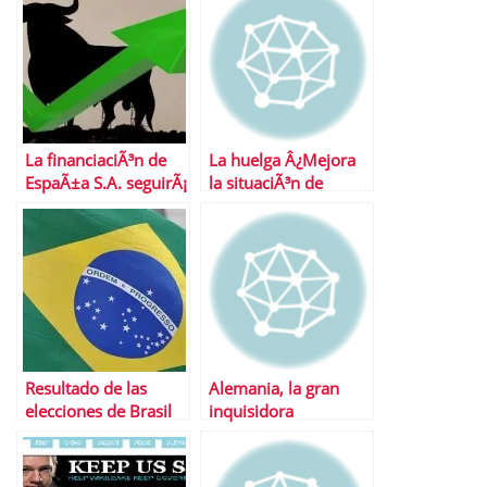
La financiaciÃ³n de
La huelga Â¿Mejora
EspaÃ±a S.A. seguirÃ¡
la situaciÃ³n de
abaratÃ¡ndose
EspaÃ±a?
despuÃ©s de verano
Resultado de las
Alemania, la gran
elecciones de Brasil
inquisidora
2010