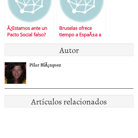
Â¿Estamos ante un
Bruselas ofrece
Pacto Social falso?
tiempo a EspaÃ±a a
cambio de mÃ¡s
Autor
ajustes
Pilar BlÃ¡zquez
Artículos relacionados