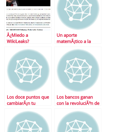
Â¿Miedo a
Un aporte
WikiLeaks?
matemÃ¡tico a la
fijaciÃ³n de precios
Los doce puntos que
Los bancos ganan
cambiarÃ¡n tu
con la revoluciÃ³n de
pensiÃ³n tras la
las cajas
reforma