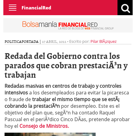
Toggle
FinancialRed
navigation
POLITICA
PORTADA
|
27 ABRIL, 2012
-
Escrito por:
Pilar BlÃ¡zquez
Redada del Gobierno contra los
parados que cobran prestaciÃ³n y
trabajan
Redadas masivas en centros de trabajo y controles
intensivos
a los desempleados para evitar la picaresca
o fraude de
trabajar el mismo tiempo que se estÃ¡
cobrando la prestaciÃ³n
por desempleo. Este es el
objetivo del plan que, segÃºn ha contado Raquel
Pascual en el periÃ³dico Cinco DÃ­as, pretende aprobar
hoy el
Consejo de Ministros.