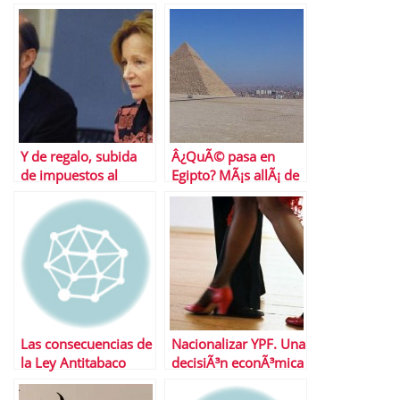
los perdedores de la
medidas anticrisis?
OPA de Endesa?
Y de regalo, subida
Â¿QuÃ© pasa en
de impuestos al
Egipto? MÃ¡s allÃ¡ de
tabaco y reforma de
la revuelta
las pensiones
Las consecuencias de
Nacionalizar YPF. Una
la Ley Antitabaco
decisiÃ³n econÃ³mica
y tercermundista