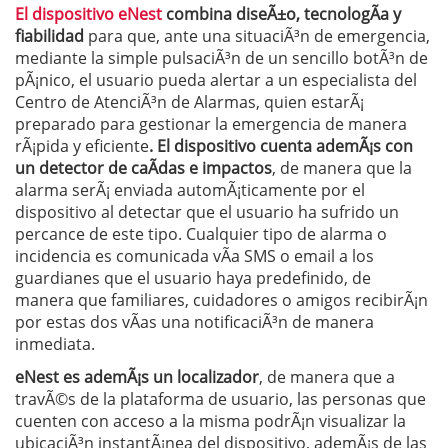
El dispositivo eNest
combina diseÃ±o, tecnologÃ­a y
fiabilidad
para que, ante una situaciÃ³n de emergencia,
mediante la simple pulsaciÃ³n de un sencillo botÃ³n de
pÃ¡nico, el usuario pueda alertar a un especialista del
Centro de AtenciÃ³n de Alarmas, quien estarÃ¡
preparado para gestionar la emergencia de manera
rÃ¡pida y eficiente
. El dispositivo cuenta ademÃ¡s con
un detector de caÃ­das e impactos
, de manera que la
alarma serÃ¡ enviada automÃ¡ticamente por el
dispositivo al detectar que el usuario ha sufrido un
percance de este tipo. Cualquier tipo de alarma o
incidencia es comunicada vÃ­a SMS o email a los
guardianes que el usuario haya predefinido, de
manera que familiares, cuidadores o amigos recibirÃ¡n
por estas dos vÃ­as una notificaciÃ³n de manera
inmediata.
eNest es ademÃ¡s un localizador
, de manera que a
travÃ©s de la plataforma de usuario, las personas que
cuenten con acceso a la misma podrÃ¡n visualizar la
ubicaciÃ³n instantÃ¡nea del dispositivo, ademÃ¡s de las