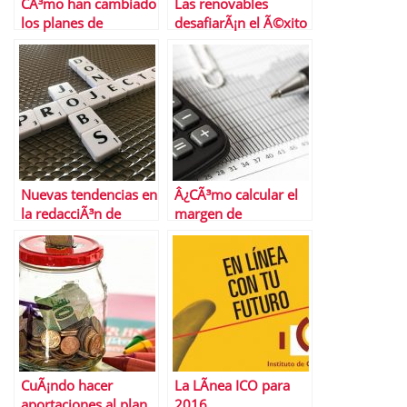
CÃ³mo han cambiado
Las renovables
los planes de
desafiarÃ¡n el Ã©xito
transporte en
del gas natural a
Semana Santa las
largo plazo
restricciones
Nuevas tendencias en
Â¿CÃ³mo calcular el
la redacciÃ³n de
margen de
curriculums que
contribuciÃ³n?
debes conocer
CuÃ¡ndo hacer
La LÃ­nea ICO para
aportaciones al plan
2016