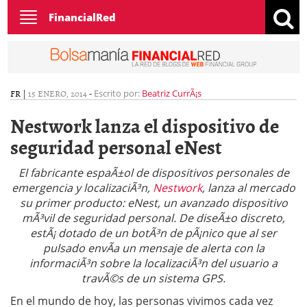
Toggle
FinancialRed
navigation
FR
|
15 ENERO, 2014
-
Escrito por:
Beatriz CurrÃ¡s
Nestwork lanza el dispositivo de
seguridad personal eNest
El fabricante espaÃ±ol de dispositivos personales de
emergencia y localizaciÃ³n,
Nestwork
, lanza al mercado
su primer producto: eNest, un avanzado dispositivo
mÃ³vil de seguridad personal. De diseÃ±o discreto,
estÃ¡ dotado de un botÃ³n de pÃ¡nico que al ser
pulsado envÃ­a un mensaje de alerta con la
informaciÃ³n sobre la localizaciÃ³n del usuario a
travÃ©s de un sistema GPS.
En el mundo de hoy, las personas vivimos cada vez