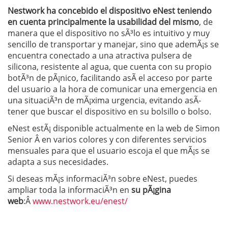
Nestwork ha concebido el dispositivo eNest teniendo
en cuenta principalmente la usabilidad del mismo
, de
manera que el dispositivo no sÃ³lo es intuitivo y muy
sencillo de transportar y manejar, sino que ademÃ¡s se
encuentra conectado a una atractiva pulsera de
silicona, resistente al agua, que cuenta con su propio
botÃ³n de pÃ¡nico, facilitando asÃ­ el acceso por parte
del usuario a la hora de comunicar una emergencia en
una situaciÃ³n de mÃ¡xima urgencia, evitando asÃ­
tener que buscar el dispositivo en su bolsillo o bolso.
eNest estÃ¡ disponible actualmente en la web de Simon
Senior Â en varios colores y con diferentes servicios
mensuales para que el usuario escoja el que mÃ¡s se
adapta a sus necesidades.
Si deseas mÃ¡s informaciÃ³n sobre eNest, puedes
ampliar toda la informaciÃ³n en
su pÃ¡gina
web
:Â
www.nestwork.eu/enest/