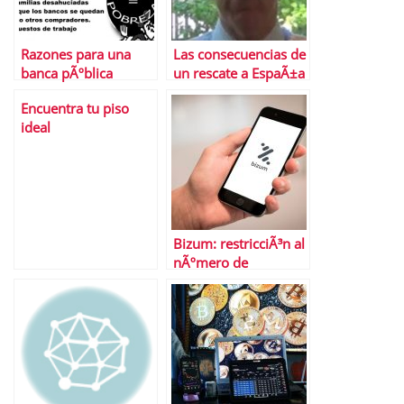
Razones para una
Las consecuencias de
banca pÃºblica
un rescate a EspaÃ±a
Encuentra tu piso
ideal
Bizum: restricciÃ³n al
nÃºmero de
operaciones