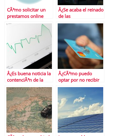
CÃ³mo solicitar un
Â¿Se acaba el reinado
prestamos online
de las
criptomonedas?
Â¿Es buena noticia la
Â¿CÃ³mo puedo
contenciÃ³n de la
optar por no recibir
inflaciÃ³n
ofertas de tarjetas de
subyacente?
crÃ©dito?