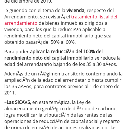
de diciembre de 2010.
-Siguiendo con el tema de la
vivienda
, respecto del
Arrendamiento, se revisarÃ¡ el
tratamiento fiscal del
arrendamiento
de bienes inmuebles dirigidos a
vivienda, para los que la reducciÃ³n aplicable al
rendimiento neto del capital inmobiliario que sea
obtenido pasarÃ¡ del 50% al 60%.
Para poder
aplicar la reducciÃ³n del 100% del
rendimiento neto del capital inmobiliario
se reduce la
edad del arrendatario bajando de los 35 a 30 aÃ±os.
AdemÃ¡s de un rÃ©gimen transitorio contemplando la
ampliaciÃ³n de la edad del arrendatario hasta cumplir
los 35 aÃ±os, para contratos previos al 1 de enero de
2011.
–
Las SICAVS,
en esta temÃ¡tica, la Ley de
almacenamiento geolÃ³gico de diÃ³xido de carbono,
logra modificar la tributaciÃ³n de las rentas de las
operaciones de reducciÃ³n de capital social y reparto
de prima de emisiÃ³n de acciones realizadas por las