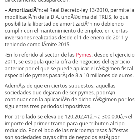
– AmortizaciÃ³n:
el Real Decreto-ley 13/2010, permite la
modificaciÃ³n de la D.A. undÃ©cima del TRLIS, lo que
posibilita la libertad de amortizaciÃ³n no debiendo
cumplir con el mantenimiento de empleo, en ciertas
inversiones realizadas desde el 1 de enero de 2011 y
teniendo como lÃ­mite 2015.
-En lo referido al sector de las
Pymes
, desde el ejercicio
2011, se estipula que la cifra de negocios del ejercicio
anterior por el que se puede aplicar el rÃ©gimen fiscal
especial de pymes pasarÃ¡ de 8 a 10 millones de euros.
AdemÃ¡s de que en ciertos supuestos, aquellas
sociedades que dejaran de ser pymes, podrÃ¡n
continuar con la aplicaciÃ³n de dicho rÃ©gimen por los
siguientes tres periodos impositivos.
Por otro lado se eleva de 120.202,41â‚¬ a 300.000â‚¬ el
importe del primer tramo para que tributen al tipo
reducido. Por el lado de las microempresas â€“estas
son sociedades cuyas cifra de negocios estÃ¡ por