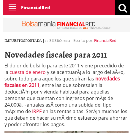
Toggle
FinancialRed
navigation
IMPUESTOS
PORTADA
|
15 ENERO, 2011
-
Escrito por:
FinancialRed
Novedades fiscales para 2011
El dolor de bolsillo para este 2011 viene precedido de
la
cuesta de enero
y se acentuarÃ¡ a lo largo del aÃ±o,
sobre todo para aquellos que sufran las
novedades
fiscales en 2011
, entre las que sobresalen la
deducciÃ³n por vivienda habitual para aquellas
personas que cuentan con ingresos por mÃ¡s de
24.000â‚¬ anuales asÃ­ como una subida del tipo
mÃ¡ximo de
IRPF
en las rentas altas. SerÃ¡n muchos los
que deban de hacer su mÃ¡ximo esfuerzo para ahorrar
y poder afrontar los pagos.