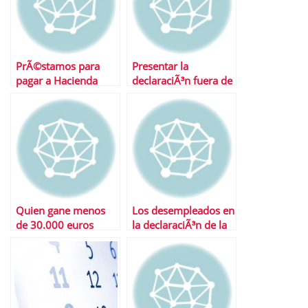
PrÃ©stamos para
Presentar la
pagar a Hacienda
declaraciÃ³n fuera de
plazo
Quien gane menos
Los desempleados en
de 30.000 euros
la declaraciÃ³n de la
podrÃ¡ seguir
renta
desgravÃ¡ndose la
vivienda en 2011