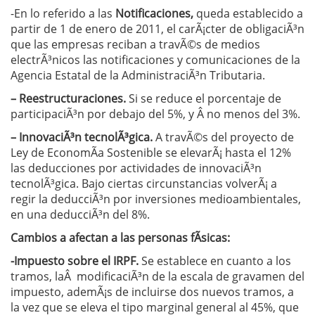
-En lo referido a las
Notificaciones,
queda establecido a
partir de 1 de enero de 2011, el carÃ¡cter de obligaciÃ³n
que las empresas reciban a travÃ©s de medios
electrÃ³nicos las notificaciones y comunicaciones de la
Agencia Estatal de la AdministraciÃ³n Tributaria.
– Reestructuraciones.
Si se reduce el porcentaje de
participaciÃ³n por debajo del 5%, y Â no menos del 3%.
– InnovaciÃ³n tecnolÃ³gica.
A travÃ©s del proyecto de
Ley de EconomÃ­a Sostenible se elevarÃ¡ hasta el 12%
las deducciones por actividades de innovaciÃ³n
tecnolÃ³gica. Bajo ciertas circunstancias volverÃ¡ a
regir la deducciÃ³n por inversiones medioambientales,
en una deducciÃ³n del 8%.
Cambios a afectan a las personas fÃ­sicas:
-Impuesto sobre el IRPF.
Se establece en cuanto a los
tramos, laÂ modificaciÃ³n de la escala de gravamen del
impuesto, ademÃ¡s de incluirse dos nuevos tramos, a
la vez que se eleva el tipo marginal general al 45%, que