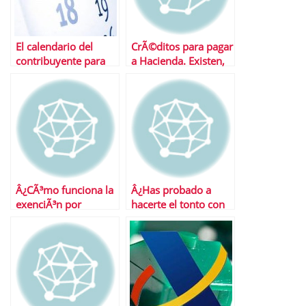
El calendario del
CrÃ©ditos para pagar
contribuyente para
a Hacienda. Existen,
2011
estos son
Â¿CÃ³mo funciona la
Â¿Has probado a
exenciÃ³n por
hacerte el tonto con
reinversiÃ³n en
Hacienda?
vivienda habitual?