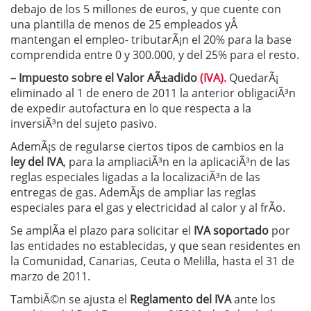
debajo de los 5 millones de euros, y que cuente con
una plantilla de menos de 25 empleados yÂ
mantengan el empleo- tributarÃ¡n el 20% para la base
comprendida entre 0 y 300.000, y del 25% para el resto.
– Impuesto sobre el Valor AÃ±adido
(IVA).
QuedarÃ¡
eliminado al 1 de enero de 2011 la anterior obligaciÃ³n
de expedir autofactura en lo que respecta a la
inversiÃ³n del sujeto pasivo.
AdemÃ¡s de regularse ciertos tipos de cambios en la
ley del IVA
, para la ampliaciÃ³n en la aplicaciÃ³n de las
reglas especiales ligadas a la localizaciÃ³n de las
entregas de gas. AdemÃ¡s de ampliar las reglas
especiales para el gas y electricidad al calor y al frÃ­o.
Se amplÃ­a el plazo para solicitar el
IVA soportado
por
las entidades no establecidas, y que sean residentes en
la Comunidad, Canarias, Ceuta o Melilla, hasta el 31 de
marzo de 2011.
TambiÃ©n se ajusta el
Reglamento del IVA
ante los