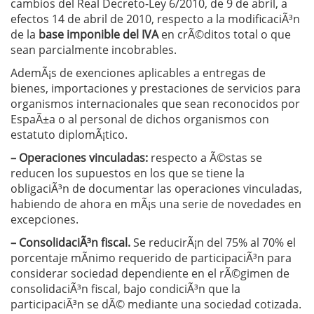
cambios del Real Decreto-Ley 6/2010, de 9 de abril, a
efectos 14 de abril de 2010, respecto a la modificaciÃ³n
de la
base imponible del IVA
en crÃ©ditos total o que
sean parcialmente incobrables.
AdemÃ¡s de exenciones aplicables a entregas de
bienes, importaciones y prestaciones de servicios para
organismos internacionales que sean reconocidos por
EspaÃ±a o al personal de dichos organismos con
estatuto diplomÃ¡tico.
– Operaciones vinculadas:
respecto a Ã©stas se
reducen los supuestos en los que se tiene la
obligaciÃ³n de documentar las operaciones vinculadas,
habiendo de ahora en mÃ¡s una serie de novedades en
excepciones.
– ConsolidaciÃ³n fiscal.
Se reducirÃ¡n del 75% al 70% el
porcentaje mÃ­nimo requerido de participaciÃ³n para
considerar sociedad dependiente en el rÃ©gimen de
consolidaciÃ³n fiscal, bajo condiciÃ³n que la
participaciÃ³n se dÃ© mediante una sociedad cotizada.