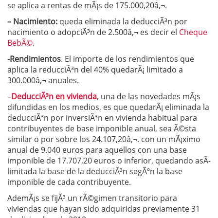
se aplica a rentas de mÃ¡s de 175.000,20â‚¬.
– Nacimiento:
queda eliminada la deducciÃ³n por
nacimiento o adopciÃ³n de 2.500â‚¬ es decir el
Cheque
BebÃ©
.
-Rendimientos
. El importe de los rendimientos que
aplica la reducciÃ³n del 40% quedarÃ¡ limitado a
300.000â‚¬ anuales.
–
DeducciÃ³n en vivienda
, una de las novedades mÃ¡s
difundidas en los medios, es que quedarÃ¡ eliminada la
deducciÃ³n por inversiÃ³n en vivienda habitual para
contribuyentes de base imponible anual, sea Ã©sta
similar o por sobre los 24.107,20â‚¬. con un mÃ¡ximo
anual de 9.040 euros para aquellos con una base
imponible de 17.707,20 euros o inferior, quedando asÃ­
limitada la base de la deducciÃ³n segÃºn la base
imponible de cada contribuyente.
AdemÃ¡s se fijÃ³ un rÃ©gimen transitorio para
viviendas que hayan sido adquiridas previamente 31