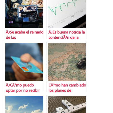
Â¿Se acaba el reinado
Â¿Es buena noticia la
de las
contenciÃ³n de la
criptomonedas?
inflaciÃ³n
subyacente?
Â¿CÃ³mo puedo
CÃ³mo han cambiado
optar por no recibir
los planes de
ofertas de tarjetas de
transporte en
crÃ©dito?
Semana Santa las
restricciones