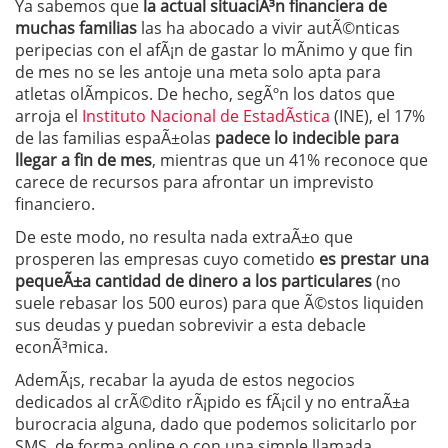
Ya sabemos que
la actual situaciÃ³n financiera de
muchas familias
las ha abocado a vivir autÃ©nticas
peripecias con el afÃ¡n de gastar lo mÃ­nimo y que fin
de mes no se les antoje una meta solo apta para
atletas olÃ­mpicos. De hecho, segÃºn los datos que
arroja el
Instituto Nacional de EstadÃ­stica
(INE), el 17%
de las familias espaÃ±olas
padece lo indecible para
llegar a fin de mes
, mientras que un 41% reconoce que
carece de recursos para afrontar un imprevisto
financiero.
De este modo, no resulta nada extraÃ±o que
prosperen las empresas cuyo cometido
es prestar una
pequeÃ±a cantidad de dinero a los particulares
(no
suele rebasar los 500 euros) para que Ã©stos liquiden
sus deudas y puedan sobrevivir a esta debacle
econÃ³mica.
AdemÃ¡s, recabar la ayuda de estos negocios
dedicados al crÃ©dito rÃ¡pido es fÃ¡cil y no entraÃ±a
burocracia alguna, dado que podemos solicitarlo por
SMS, de forma online o con una simple llamada