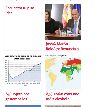
Encuentra tu piso
ideal
JosÃ© MarÃ­a
RoldÃ¡n: Renuncia a
la presidencia de AEB
Â¿CuÃ¡nto nos
Â¿QuiÃ©n consume
gastamos los
mÃ¡s alcohol?
espaÃ±oles en unas