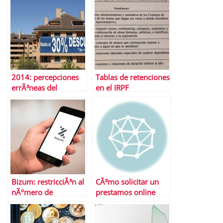
elecciones?
2014: percepciones
Tablas de retenciones
errÃ³neas del
en el IRPF
mercado inmobiliario
Bizum: restricciÃ³n al
CÃ³mo solicitar un
nÃºmero de
prestamos online
operaciones