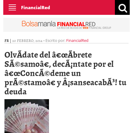
Toggle
FinancialRed
navigation
FR
|
20 FEBRERO, 2014
-
Escrito por:
FinancialRed
OlvÃ­date del â€œÃbrete
SÃ©samoâ€, decÃ¡ntate por el
â€œConcÃ©deme un
prÃ©stamoâ€ y Â¡sanseacabÃ³! tu
deuda