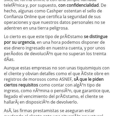
telefÃ³nica y, por supuesto,
con confidencialidad
. De
hecho, algunas como Cashper ostentan el sello de
Confianza Online que certifica la seguridad de sus
operaciones y que nuestros datos personales no se
adentren en una tierra peligrosa.
Lo cierto es que este tipo de prÃ©stamo
se distingue
por su urgencia
, en una hora podemos disponer de
ese dinero ingresado en nuestra cuenta, y por unos
perÃ­odos de devoluciÃ³n que no superan los treinta
dÃ­as.
Aunque estas empresas no son unas
tiquismiquis con
el cliente y obvian detalles como el que Ã©ste obre en
registros de morosos como ASNEF,
sÃ­ que le piden
ciertos requisitos
como contar con algÃºn tipo de
ingreso, como nÃ³mina o pensiÃ³n, que garantice que,
llegado el vencimiento del prÃ©stamo, el cliente se
hallarÃ¡ en disposiciÃ³n de devolverlo.
AsÃ­, las firmas prestamistas se aseguran estar