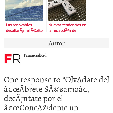
Las renovables
Nuevas tendencias en
desafiarÃ¡n el Ã©xito
la redacciÃ³n de
del gas natural a
curriculums que
Autor
largo plazo
debes conocer
FinancialRed
One response to “
OlvÃ­date del
â€œÃbrete SÃ©samoâ€,
decÃ¡ntate por el
â€œConcÃ©deme un