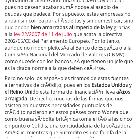
ayudando al cliente ante una situaciÃ³n coyuntural,
pues no desean acabar sumÃ¡ndose al asedio de
deudas que padece. Por supuesto, estas empresas no
andan sin correa por ahÃ­ sueltas y sin domesticar, sino
que andan
bien amarradas al imperio de la ley
gracias
a la
ley 22/2007 de 11 de julio
que acata la directiva
2202/65/CE del Parlamento Europeo. Por lo tanto,
aunque no rinden pleitesÃ­a al Banco de EspaÃ±a o a la
ComisiÃ³n Nacional del Mercado de Valores (CNMV),
como sucede con los bancos, sÃ­ que tienen un jefe que
es la citada norma a la que deben ceÃ±irse.
Pero no solo los espaÃ±oles tiramos de estas fuentes
alternativas de crÃ©dito, pues en los
Estados Unidos y
el Reino Unido
esta forma de financiaciÃ³n lleva
aÃ±os
arraigada
. De hecho, muchas de las firmas que nos
asisten en nuestras necesidades puntuales de
crÃ©dito nacieron en estos paÃ­ses como Wonga que
como buena sÃºbdita britÃ¡nica toma el tÃ© a las cinco
en punto o Cofidis, una conciudadana de la soÃ±adora
AmÃ©lie, mientras que Sucredito es una forofa de la