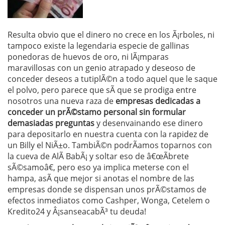
Resulta obvio que el dinero no crece en los Ã¡rboles, ni
tampoco existe la legendaria especie de gallinas
ponedoras de huevos de oro, ni lÃ¡mparas
maravillosas con un genio atrapado y deseoso de
conceder deseos a tutiplÃ©n a todo aquel que le saque
el polvo, pero parece que sÃ­ que se prodiga entre
nosotros una nueva raza de
empresas dedicadas a
conceder un prÃ©stamo personal sin formular
demasiadas preguntas
y desenvainando ese dinero
para depositarlo en nuestra cuenta con la rapidez de
un Billy el NiÃ±o. TambiÃ©n podrÃ­amos toparnos con
la cueva de AlÃ­ BabÃ¡ y soltar eso de â€œÃbrete
sÃ©samoâ€, pero eso ya implica meterse con el
hampa, asÃ­ que mejor si anotas el nombre de las
empresas donde se dispensan unos prÃ©stamos de
efectos inmediatos co
mo Cashper, Wonga, Cetelem o
Kredito24 y Â¡sanseacabÃ³ tu deuda!