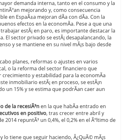
 mayor demanda interna, tanto en el consumo y la
 continÃºan mejorando y, como consecuencia
nible en EspaÃ±a mejoran dÃ­a con dÃ­a. Con la
buenos efectos en la economÃ­a. Pese a que una
trabajar estÃ¡ en paro, es importante destacar la
. El sector privado se estÃ¡ desapalancando, la
censo y se mantiene en su nivel mÃ¡s bajo desde
 cabo planes, reformas o ajustes en varios
al, o la reforma del sector financiero que
 crecimiento y estabilidad para la economÃ­a
ste inmobiliario estÃ¡ en proceso, se estÃ¡n
­do un 15% y se estima que podrÃ­an caer aun
o de la recesiÃ³n
en la que habÃ­a entrado en
cutivos en positivo
, tras crecer entre abril y
de 2014 repuntÃ³ un 0,4%, el 0,2% en el Ãºltimo de
y lo tiene que seguir haciendo, Â¿QuÃ© mÃ¡s