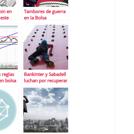
bin en
Tambores de guerra
este
en la Bolsa
bo nunca
s reglas
Bankinter y Sabadell
en bolsa
luchan por recuperar
las posiciones
perdidas en Bolsa