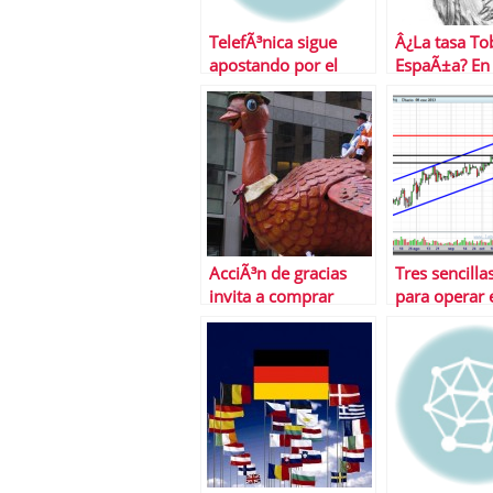
TelefÃ³nica sigue
Â¿La tasa To
apostando por el
EspaÃ±a? En 
dividendo
cuento el lo
llega
AcciÃ³n de gracias
Tres sencilla
invita a comprar
para operar 
bolsa americana