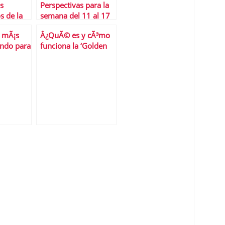
s
Perspectivas para la
s de la
semana del 11 al 17
pañola
de agosto
s mÃ¡s
Â¿QuÃ© es y cÃ³mo
undo para
funciona la ‘Golden
Visa’?