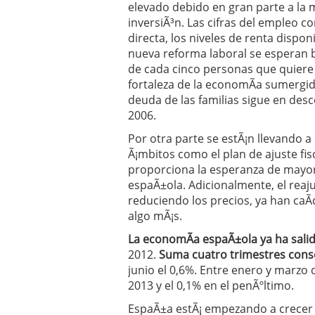
elevado debido en gran parte a la
inversiÃ³n. Las cifras del empleo
directa, los niveles de renta dispo
nueva reforma laboral se esperan 
de cada cinco personas que quiere 
fortaleza de la economÃ­a sumergida
deuda de las familias sigue en des
2006.
Por otra parte se estÃ¡n llevando a
Ã¡mbitos como el plan de ajuste fisc
proporciona la esperanza de mayor
espaÃ±ola. Adicionalmente, el reaju
reduciendo los precios, ya han caÃ
algo mÃ¡s.
La economÃ­a espaÃ±ola ya ha salid
2012.
Suma cuatro trimestres conse
junio el 0,6%. Entre enero y marzo 
2013 y el 0,1% en el penÃºltimo.
EspaÃ±a estÃ¡ empezando a crecer 