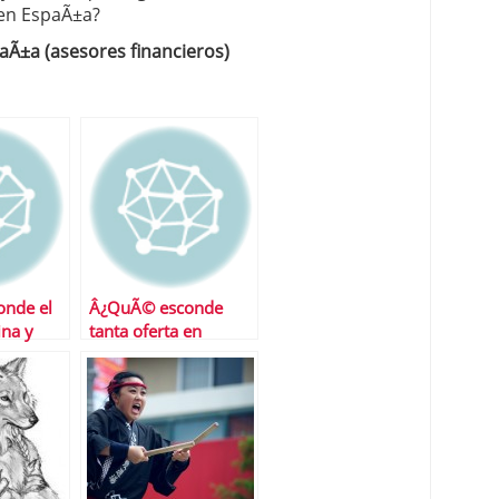
 en EspaÃ±a?
aÃ±a (asesores financieros)
nde el
Â¿QuÃ© esconde
ina y
tanta oferta en
aÃ±a?
depÃ³sitos?