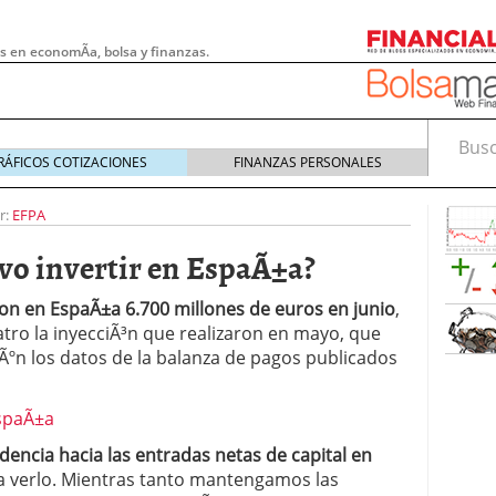
s en economÃ­a, bolsa y finanzas.
Busca
RÁFICOS COTIZACIONES
FINANZAS PERSONALES
r:
EFPA
vo invertir en EspaÃ±a?
ron en EspaÃ±a 6.700 millones de euros en junio
,
atro la inyecciÃ³n que realizaron en mayo, que
gÃºn los datos de la balanza de pagos publicados
 pymes: la obligación que muchas empresas
dencia hacia las entradas netas de capital en
s demasiado tarde
20/07/2026
 verlo. Mientras tanto mantengamos las
e Deben Saber los Traders Mexicanos Antes de