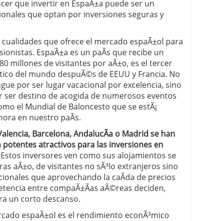
er que invertir en EspaÃ±a puede ser un
cionales que optan por inversiones seguras y
 proceso tradicional: ventajas reales para pymes
a mÃ©dica cuando trabajas por cuenta propia
s cualidades que ofrece el mercado espaÃ±ol para
rsionistas. EspaÃ±a es un paÃ­s que recibe un
0 millones de visitantes por aÃ±o, es el tercer
­stico del mundo despuÃ©s de EEUU y Francia. No
ingue por ser lugar vacacional por excelencia, sino
 ser destino de acogida de numerosos eventos
omo el Mundial de Baloncesto que se estÃ¡
ora en nuestro paÃ­s.
lencia, Barcelona, AndalucÃ­a o Madrid se han
 potentes atractivos para las inversiones en
. Estos inversores ven como sus alojamientos se
tras aÃ±o, de visitantes no sÃ³lo extranjeros sino
ionales que aprovechando la caÃ­da de precios
etencia entre compaÃ±Ã­as aÃ©reas deciden,
ra un corto descanso.
ercado espaÃ±ol es el rendimiento econÃ³mico