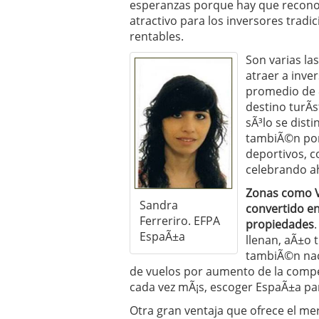
esperanzas porque hay que reconoc
Operar
29/06/2026
atractivo para los inversores tradi
Crear empresa online vs
rentables.
29/05/2026
CÃ³mo afrontar una baj
Son varias la
26/05/2026
atraer a inve
promedio de 8
destino turÃ
sÃ³lo se dist
tambiÃ©n por
deportivos, c
celebrando ah
Zonas como Va
Sandra
convertido en
Ferreriro. EFPA
propiedades
EspaÃ±a
llenan, aÃ±o 
tambiÃ©n nac
de vuelos por aumento de la comp
cada vez mÃ¡s, escoger EspaÃ±a pa
Otra gran ventaja que ofrece el m