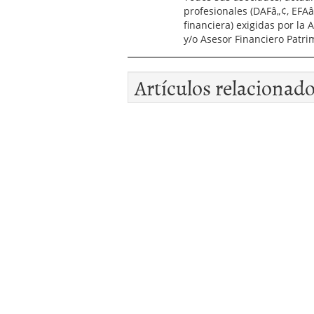
profesionales (DAFâ„¢, EFAâ„
financiera) exigidas por la 
y/o Asesor Financiero Patri
Artículos relacionad