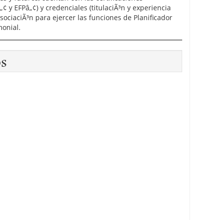
¢ y EFPâ„¢) y credenciales (titulaciÃ³n y experiencia
AsociaciÃ³n para ejercer las funciones de Planificador
monial.
os