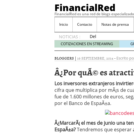
FinancialRed
FinancialRed es una red de blogs especializado
Inicio
Contacto
Notas de prensa
Del
NOTICIAS :
depósito
COTIZACIONES EN STREAMING
G
a la
diversificación:
BLOGGERS
|
16 SEPTIEMBRE, 2014
-
Escrito po
cómo
está
Â¿Por quÃ© es atracti
cambiando
la
Los inversores extranjeros invirtie
gestión
cifra que multiplica por mÃ¡s de cu
del
fue de 1.600 millones de euros, se
ahorro
en
por el Banco de EspaÃ±a.
España
05/08/2026
Seguros de convenio en
Â¿MarcarÃ¡ el mes de junio una ten
descubren cuando ya e
EspaÃ±a?
Tendremos que esperar a
ReseÃ±a de SIFX: Lo Qu