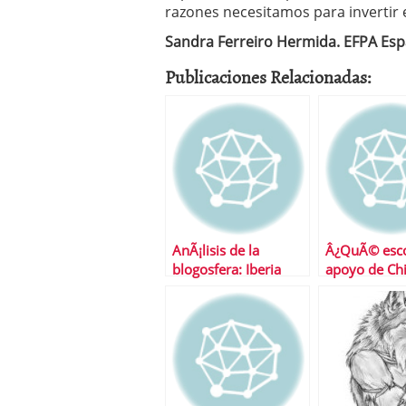
razones necesitamos para invertir
Sandra Ferreiro Hermida. EFPA Esp
Publicaciones Relacionadas:
AnÃ¡lisis de la
Â¿QuÃ© esco
blogosfera: Iberia
apoyo de Ch
JapÃ³n a Esp