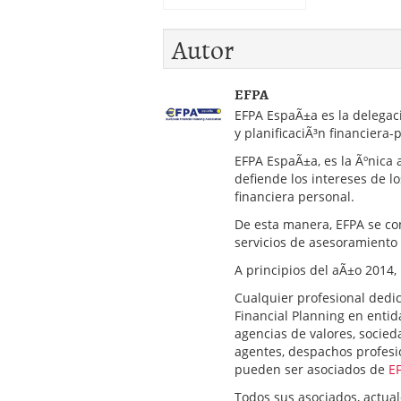
Autor
EFPA
EFPA EspaÃ±a es la delegac
y planificaciÃ³n financiera-
EFPA EspaÃ±a, es la Ãºnica 
defiende los intereses de lo
financiera personal.
De esta manera, EFPA se con
servicios de asesoramiento 
A principios del aÃ±o 2014
Cualquier profesional dedic
Financial Planning en entid
agencias de valores, socied
agentes, despachos profesio
pueden ser asociados de
E
Todos sus asociados, actuale