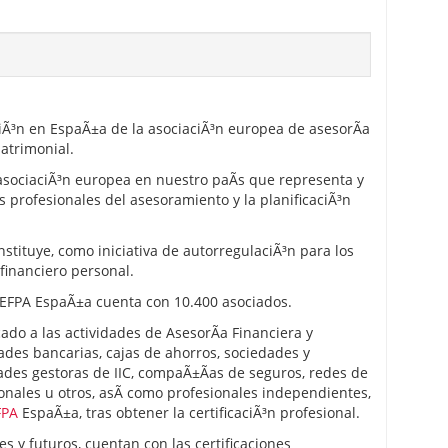
iÃ³n en EspaÃ±a de la asociaciÃ³n europea de asesorÃ­a
patrimonial.
asociaciÃ³n europea en nuestro paÃ­s que representa y
s profesionales del asesoramiento y la planificaciÃ³n
stituye, como iniciativa de autorregulaciÃ³n para los
financiero personal.
, EFPA EspaÃ±a cuenta con 10.400 asociados.
ado a las actividades de AsesorÃ­a Financiera y
ades bancarias, cajas de ahorros, sociedades y
ades gestoras de IIC, compaÃ±Ã­as de seguros, redes de
nales u otros, asÃ­ como profesionales independientes,
FPA
EspaÃ±a, tras obtener la certificaciÃ³n profesional.
s y futuros, cuentan con las certificaciones