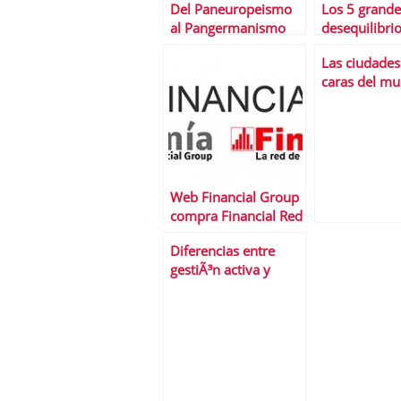
Del Paneuropeismo
Los 5 grande
al Pangermanismo
desequilibrio
economía es
Las ciudade
caras del m
vivir
Web Financial Group
compra Financial Red
Diferencias entre
gestiÃ³n activa y
gestiÃ³n pasiva de las
inversiones