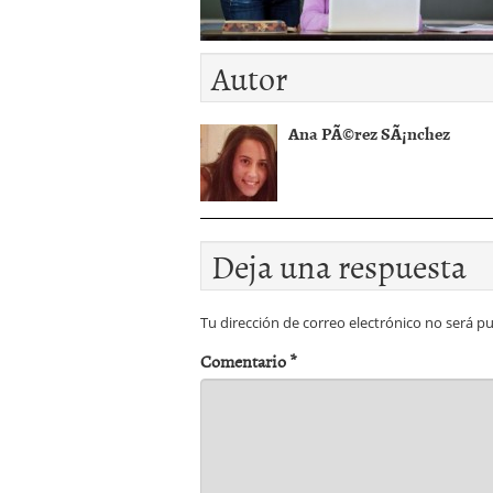
Operar
29/06/2026
Crear empresa online vs
29/05/2026
Autor
CÃ³mo afrontar una baj
26/05/2026
Ana PÃ©rez SÃ¡nchez
Deja una respuesta
Tu dirección de correo electrónico no será pu
Comentario
*