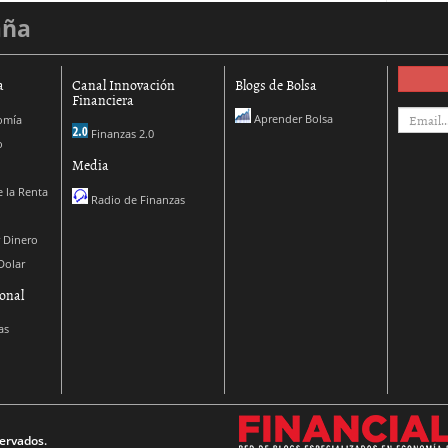
aña
a
Canal Innovación
Blogs de Bolsa
Financiera
Aprender Bolsa
omía
Finanzas 2.0
o
Media
 la Renta
Radio de Finanzas
 Dinero
Dolar
onal
as
ervados.