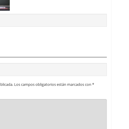
 proceso tradicional: ventajas reales para pymes
a mÃ©dica cuando trabajas por cuenta propia
blicada.
Los campos obligatorios están marcados con
*