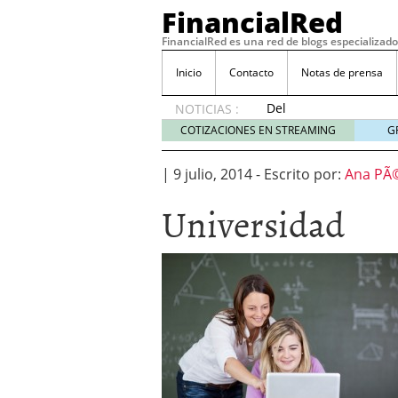
FinancialRed
FinancialRed es una red de blogs especializado
Inicio
Contacto
Notas de prensa
Del
NOTICIAS :
depósito
COTIZACIONES EN STREAMING
G
a la
diversificación:
|
9 julio, 2014
-
Escrito por:
Ana PÃ©
cómo
está
Universidad
cambiando
la
gestión
del
ahorro
en
España
05/08/2026
Seguros de convenio en
descubren cuando ya e
ReseÃ±a de SIFX: Lo Qu