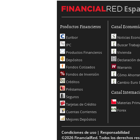
Esp
Productos Financieros
Canal Economí
Euribor
Noticias Econ
IPC
Buscar Trabaj
Productos Financieros
Vivienda
Depósitos
Declaración de
Fondos Cotizados
Warrants
Fondos de Inversión
Cómo Ahorrar
Créditos
Cambio Euro 
Préstamos
Canal Internaci
Seguros
Materias Prim
Tarjetas de Crédito
Forex
Cuentas Corrientes
Mejores Depósitos
Condiciones de uso | Responsabilidad
©2026 FinancialRed. Todos los derechos res