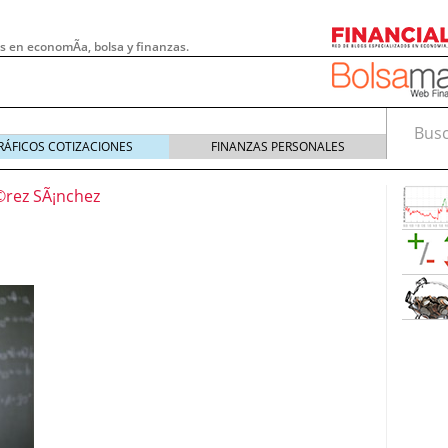
s en economÃ­a, bolsa y finanzas.
Busca
RÁFICOS COTIZACIONES
FINANZAS PERSONALES
rez SÃ¡nchez
 pymes: la obligación que muchas empresas
s demasiado tarde
20/07/2026
e Deben Saber los Traders Mexicanos Antes de