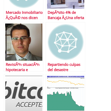
Mercado Inmobiliario
DepÃ³sito 4% de
Â¿QuÃ© nos dicen
Bancaja Â¿Una oferta
los Ãºltimos datos?
para no dejar
escapar?
RevisiÃ³n situaciÃ³n
Repartiendo culpas
hipotecaria e
del desastre
inmobiliaria en 2011
inmobiliario
y perspectivas para
Â¿CÃ³mo hemos
2012
llegado hasta aquÃ­ y
quÃ© hacer ahora
con tu piso?