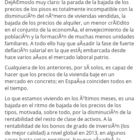
DejÃ©moslo muy claro: la parada de la bajada de los
precios de los pisos es totalmente incompatible con la
disminuciÃ³n del nÃºmero de viviendas vendidas, la
bajada de los precios de alquiler, un menor crÃ©dito
en el conjunto de la economÃ­a, el envejecimiento de la
poblaciÃ³n y la formaciÃ³n de muchas menos unidades
familiares. A todo ello hay que aÃ±adir la fase de fuerte
deflaciÃ³n salarial en la que estÃ¡ embarcada desde
hace varios aÃ±os el mercado laboral patrio.
Cualquiera de los anteriores, por sÃ­ solos, es capaz de
hacer que los precios de la vivienda baje en un
mercado en concreto; en EspaÃ±a coinciden todos en
el tiempo.
Lo que estamos viviendo en los Ãºltimos meses, es una
bajada en el ritmo de bajada de los precios de los
tipos, motivada, sobre todo, por la disminuciÃ³n de la
rentabilidad del resto de clase de activos. A la
rentabilidad de los bonos de grado de inversiÃ³n (los
de mejor calidad) a nivel global en 2013, en algunos
casos hasta cotas negativas, hay que aÃ±adirÂ la