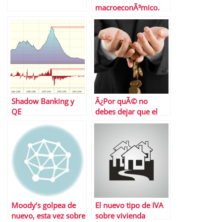
macroeconÃ³mico.
Del 3 al 7 de febrero
de 2014
Shadow Banking y
Â¿Por quÃ© no
QE
debes dejar que el
banco gestione tus
ahorros?
Moody’s golpea de
El nuevo tipo de IVA
nuevo, esta vez sobre
sobre vivienda