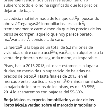
pretenden vender sus casas) se estabilizaron o
subieron: todo ello no ha significado que los precios
dejaran de bajar.
La codicia mal informada de los que estÃ¡n buscando
ahora â€œgangasâ€ inmobiliarias, les saldrÃ¡
tremendamente caro: a medida que los precios de los
pisos se corrigen, aquello que hoy parece barato,
maÃ±ana serÃ¡ considerado caro.
La fuerzaÂ a la baja de un total de 5,2 millones de
viviendas entre construcciÃ³n, vacÃ­as, en alquiler o a la
venta de primera o de segunda mano, es imparable.
Pisos, hasta 2016-2018, ni tocar: estamos, sin lugar a
dudas, en medio de un superciclo de bajadas de
precios de pisos.Â Hasta finales de 2013, en el
mercado entre particulares y en tÃ©rminos nominales,
la bajada de los precios de los pisos, es del 50-55%;
2014 lo acabaremos con bajadas del 55-60%.
Borja Mateo es experto inmobiliario y autor de los
libros â€œLa verdad sobre el mercado inmobiliario