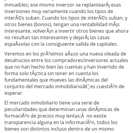
inmuebles; ese mismo inversor se replantearÃ¡ esas
inversiones muy seriamente cuando los tipos de
interÃ©s suban. Cuando los tipos de interÃ©s suban, y
otros bienes (bonos), tengan una rentabilidad mÃ¡s
interesante, volverÃ¡n a invertir otros bienes que ahora
no resultan tan interesantes y dejarÃ¡ las casas
espaÃ±olas con la consiguiente salida de capitales.
Veremos en los prÃ³ximos aÃ±os una nueva oleada de
desahucios entre los compradores/inversores actuales
que no han hecho bien las cuentas y han invertido de
forma solo tÃ¡ctica sin tener en cuenta los
fundamentales que mueves las dinÃ¡micas del
conjunto del mercado inmobiliarioâ€¦es cuestiÃ³n de
esperar.
El mercado inmobiliario tiene una serie de
peculiaridades que determinan unas dinÃ¡micas de
formaciÃ³n de precios muy lentas:Â no existe
transparencia alguna en la informaciÃ³n, todos los
bienes son distintos incluso dentro de un mismo