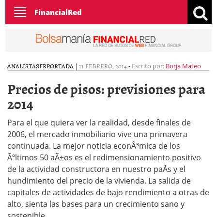
Toggle
FinancialRed
navigation
ANALISTAS
FR
PORTADA
|
11 FEBRERO, 2014
-
Escrito por:
Borja Mateo
Precios de pisos: previsiones para
2014
Para el que quiera ver la realidad, desde finales de
2006, el mercado inmobiliario vive una primavera
continuada. La mejor noticia econÃ³mica de los
Ãºltimos 50 aÃ±os es el redimensionamiento positivo
de la actividad constructora en nuestro paÃ­s y el
hundimiento del precio de la vivienda. La salida de
capitales de actividades de bajo rendimiento a otras de
alto, sienta las bases para un crecimiento sano y
sostenible.