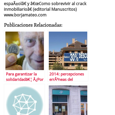
espaÃ±olâ€ y â€œComo sobrevivir al crack
inmobiliarioâ€ (editorial Manuscritos)
www.borjamateo.com
Publicaciones Relacionadas:
Para garantizar la
2014: percepciones
solidaridadâ€¦ Â¿Por
errÃ³neas del
quÃ© no bajar las
mercado inmobiliario
pensiones?