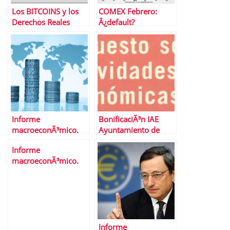
Los BITCOINS y los
COMEX Febrero:
Derechos Reales
Â¿default?
Informe
BonificaciÃ³n IAE
macroeconÃ³mico.
Ayuntamiento de
Del 20 al 24 de enero
Madrid
Informe
de 2014
macroeconÃ³mico.
Del 27 al 31 de enero
de 2014
Informe