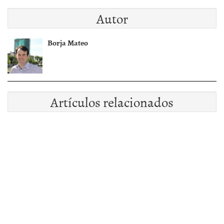
la banca
favorece a los pisos
Autor
de los bancos
Borja Mateo
Artículos relacionados