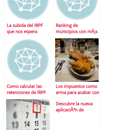
La subida del IRPF
Ranking de
que nos espera
municipios con mÃ¡s
impuestos
Como calcular las
Los impuestos como
retenciones de IRPF
arma para acabar con
en 2011
la comida basura
Descubre la nueva
aplicaciÃ³n de
Hacienda para hacer
la declaraciÃ³n de la
renta