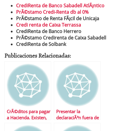
CrediRenta de Banco Sabadell AtlÃ¡ntico
PrÃ©stamo Credi-Renta db al 0%
PrÃ©stamo de Renta FÃ¡cil de Unicaja
Credi renta de Caixa Terrassa
CrediRenta de Banco Herrero
PrÃ©stamo Credirenta de Caixa Sabadell
CrediRenta de Solbank
Publicaciones Relacionadas:
CrÃ©ditos para pagar
Presentar la
a Hacienda. Existen,
declaraciÃ³n fuera de
estos son
plazo