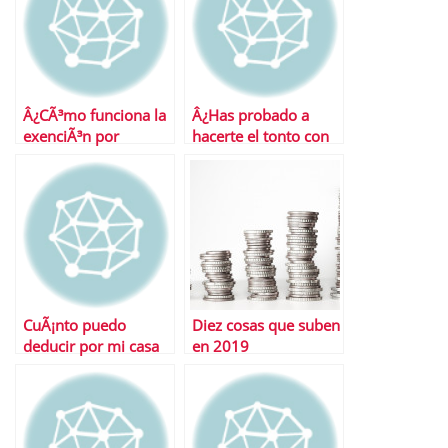
Â¿CÃ³mo funciona la
Â¿Has probado a
exenciÃ³n por
hacerte el tonto con
reinversiÃ³n en
Hacienda?
vivienda habitual?
CuÃ¡nto puedo
Diez cosas que suben
deducir por mi casa
en 2019
en 2013