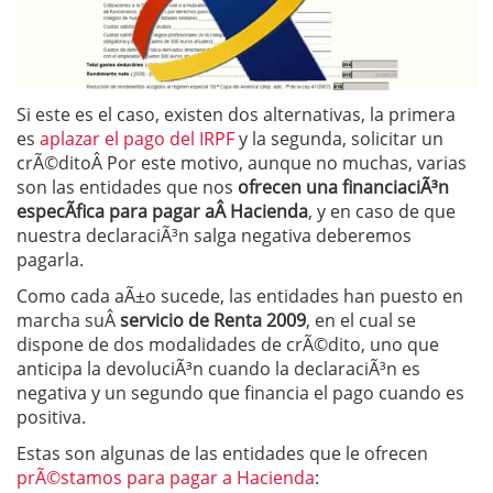
Si este es el caso, existen dos alternativas, la primera
es
aplazar el pago del IRPF
y la segunda, solicitar un
crÃ©ditoÂ Por este motivo, aunque no muchas, varias
son las entidades que nos
ofrecen una financiaciÃ³n
especÃ­fica para
pagar aÂ Hacienda
, y en caso de que
nuestra declaraciÃ³n salga negativa deberemos
pagarla.
Como cada aÃ±o sucede, las entidades han puesto en
marcha suÂ
servicio de Renta 2009
, en el cual se
dispone de dos modalidades de crÃ©dito, uno que
anticipa la devoluciÃ³n cuando la declaraciÃ³n es
negativa y un segundo que financia el pago cuando es
positiva.
Estas son algunas de las entidades que le ofrecen
prÃ©stamos para pagar a Hacienda
: