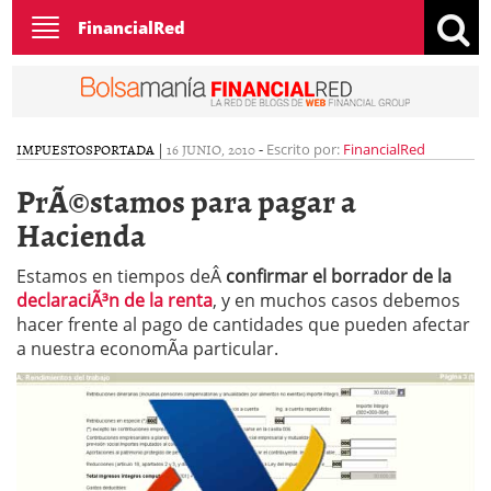
Toggle
FinancialRed
navigation
IMPUESTOS
PORTADA
|
16 JUNIO, 2010
-
Escrito por:
FinancialRed
PrÃ©stamos para pagar a
Hacienda
Estamos en tiempos deÂ
confirmar el borrador de la
declaraciÃ³n de la renta
, y en muchos casos debemos
hacer frente al pago de cantidades que pueden afectar
a nuestra economÃ­a particular.