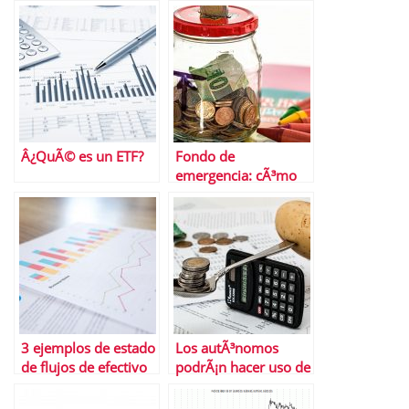
de crÃ©dito?
Directivos
Â¿QuÃ© es un ETF?
Fondo de
emergencia: cÃ³mo
iniciar y construir el
tuyo
3 ejemplos de estado
Los autÃ³nomos
de flujos de efectivo
podrÃ¡n hacer uso de
la prestaciÃ³n por
cese de negocio sin