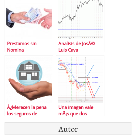
necesidad de
acreditar falta de
negocio
Prestamos sin
Analisis de JosÃ©
Nomina
Luis Cava
Â¿Merecen la pena
Una imagen vale
los seguros de
mÃ¡s que dos
alquiler?
palabras
Autor