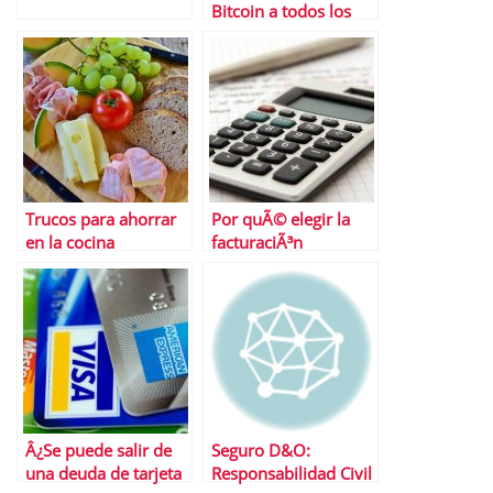
Bitcoin a todos los
demÃ¡s activos
digitales?
Trucos para ahorrar
Por quÃ© elegir la
en la cocina
facturaciÃ³n
digitalizada
Â¿Se puede salir de
Seguro D&O:
una deuda de tarjeta
Responsabilidad Civil