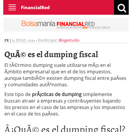
Toggle
FinancialRed
navigation
FR
|
11 JULIO, 2024
-
Escrito por:
Blogestudio
QuÃ© es el dumping fiscal
El tÃ©rmino dumping suele utilizarse mÃ¡s en el
Ã¡mbito empresarial que en el de los impuestos,
aunque tambiÃ©n existen dumping fiscal entre paÃ­ses
y comunidades autÃ³nomas.
Este tipo de
prÃ¡cticas de dumping
simplemente
buscan atraer a empresas y contribuyentes bajando
los precios en el caso de las empresas y los impuestos
en el caso de los paÃ­ses.
Â¿QuÃ© es el dumping fiscal?