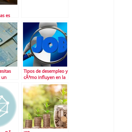
as es
os
sitas
Tipos de desempleo y
r un
cÃ³mo influyen en la
ersonal?
tasa de paro