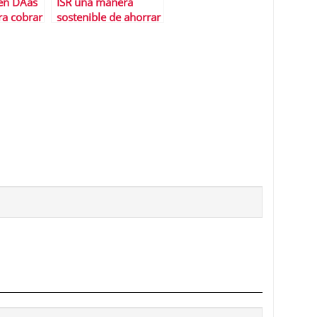
en DÃ­as
ISR una manera
ra cobrar
sostenible de ahorrar
Abdou