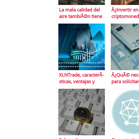
La mala calidad del
Â¿Invertir en
aire tambiÃ©n tiene
criptomoned
un coste econÃ³mico
para todos l
inversores?
XLNTrade, caracterÃ­
Â¿QuÃ© nece
sticas, ventajas y
para solicita
desventajas del
prÃ©stamo p
brÃ³ker