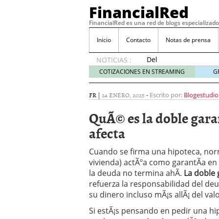
FinancialRed
FinancialRed es una red de blogs especializado
Inicio
Contacto
Notas de prensa
Del
NOTICIAS :
depósito
COTIZACIONES EN STREAMING
G
a la
diversificación:
FR
|
24 ENERO, 2025
-
Escrito por:
Blogestudio
cómo
está
QuÃ© es la doble gara
cambiando
afecta
la
gestión
del
Cuando se firma una hipoteca, nor
ahorro
vivienda) actÃºa como garantÃ­a en
en
la deuda no termina ahÃ­.
La doble 
España
refuerza la responsabilidad del d
05/08/2026
su dinero incluso mÃ¡s allÃ¡ del val
Seguros de convenio en
descubren cuando ya e
Si estÃ¡s pensando en pedir una hi
ReseÃ±a de SIFX: Lo Qu