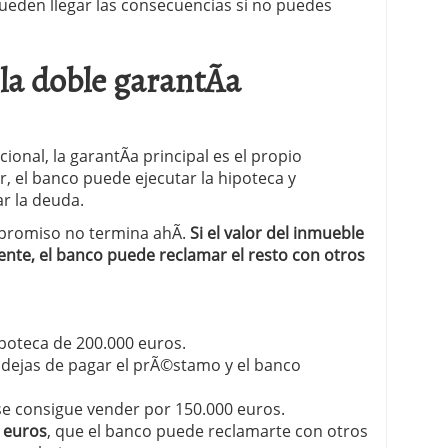
ueden llegar las consecuencias si no puedes
 proceso tradicional: ventajas reales para pymes
a doble garantÃ­a
a mÃ©dica cuando trabajas por cuenta propia
onal, la garantÃ­a principal es el propio
ar, el banco puede ejecutar la hipoteca y
ar la deuda.
mpromiso no termina ahÃ­.
Si el valor del inmueble
iente, el banco puede reclamar el resto con otros
poteca de 200.000 euros.
 dejas de pagar el prÃ©stamo y el banco
 se consigue vender por 150.000 euros.
 euros
, que el banco puede reclamarte con otros