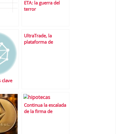
ETA: la guerra del
terror
UltraTrade, la
plataforma de
negociaciÃ³n
avanzada
 clave
de la
ja Mateo
Continua la escalada
de la firma de
hipotecas: un 36,8%
mÃ¡s en julio