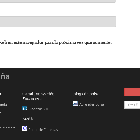
web en este navegador para la próxima vez que comente.
aña
a
Canal Innovación
Blogs de Bolsa
Financiera
Aprender Bolsa
omía
Finanzas 2.0
o
Media
 la Renta
Radio de Finanzas