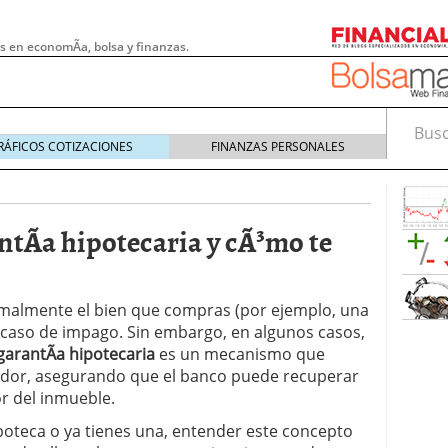
s en economÃ­a, bolsa y finanzas.
Busca
RÁFICOS COTIZACIONES
FINANZAS PERSONALES
ntÃ­a hipotecaria y cÃ³mo te
malmente el bien que compras (por ejemplo, una
 caso de impago. Sin embargo, en algunos casos,
garantÃ­a hipotecaria
es un mecanismo que
eudor, asegurando que el banco puede recuperar
or del inmueble.
 pymes: la obligación que muchas empresas
s demasiado tarde
20/07/2026
poteca o ya tienes una, entender este concepto
e Deben Saber los Traders Mexicanos Antes de