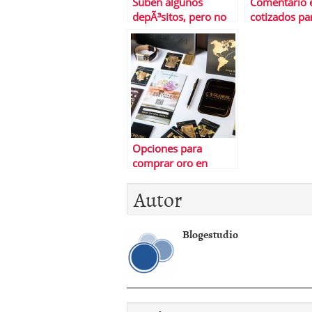
Suben algunos
Comentario 
depÃ³sitos, pero no
cotizados pa
todos ni todos los
el paro por 
plazos
samb
Opciones para
comprar oro en
EspaÃ±a 2022
Autor
Blogestudio