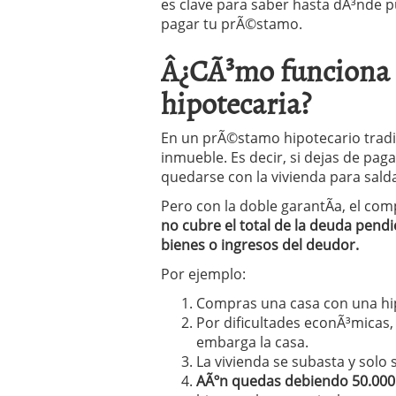
es clave para saber hasta dÃ³nde p
Operar
29/06/2026
pagar tu prÃ©stamo.
Crear empresa online vs
29/05/2026
Â¿CÃ³mo funciona l
CÃ³mo afrontar una baj
26/05/2026
hipotecaria?
En un prÃ©stamo hipotecario tradici
inmueble. Es decir, si dejas de pag
quedarse con la vivienda para sald
Pero con la doble garantÃ­a, el co
no cubre el total de la deuda pend
bienes o ingresos del deudor.
Por ejemplo:
Compras una casa con una hi
Por dificultades econÃ³micas,
embarga la casa.
La vivienda se subasta y solo
AÃºn quedas debiendo 50.000