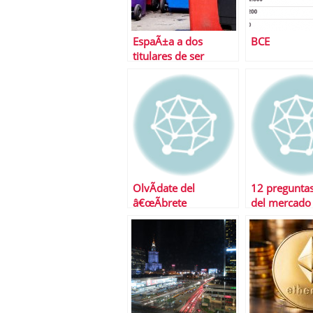
EspaÃ±a a dos
BCE
titulares de ser
declarada bono
basura
OlvÃ­date del
12 preguntas
â€œÃbrete
del mercado
SÃ©samoâ€,
inmobiliario 
decÃ¡ntate por el
mano de Bor
â€œConcÃ©deme un
prÃ©stamoâ€ y
Â¡sanseacabÃ³! tu
deuda