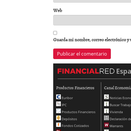
Web
Guarda mi nombre, correo electrónico y 
Esp
Productos Financieros
Canal Economí
Euribor
Noticias Econ
IPC
Buscar Trabaj
Productos Financieros
Vivienda
Depósitos
Declaración de
Fondos Cotizados
Warrants