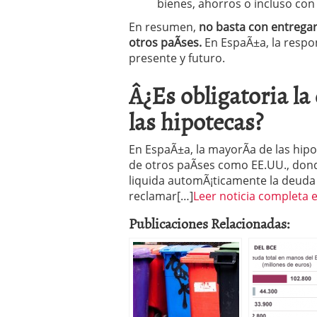
bienes, ahorros o incluso con 
En resumen,
no basta con entregar
otros paÃ­ses.
En EspaÃ±a, la respo
presente y futuro.
Â¿Es obligatoria la
las hipotecas?
En EspaÃ±a, la mayorÃ­a de las hip
de otros paÃ­ses como EE.UU., dond
liquida automÃ¡ticamente la deuda 
reclamar[…]
Leer noticia completa e
Publicaciones Relacionadas: