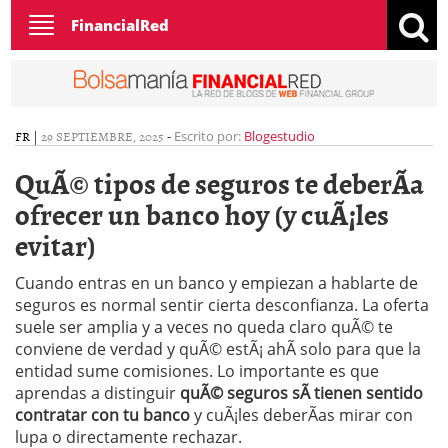
Toggle
FinancialRed
navigation
FR
|
29 SEPTIEMBRE, 2025
-
Escrito por:
Blogestudio
QuÃ© tipos de seguros te deberÃ­a
ofrecer un banco hoy (y cuÃ¡les
evitar)
Cuando entras en un banco y empiezan a hablarte de
seguros es normal sentir cierta desconfianza. La oferta
suele ser amplia y a veces no queda claro quÃ© te
conviene de verdad y quÃ© estÃ¡ ahÃ­ solo para que la
entidad sume comisiones. Lo importante es que
aprendas a distinguir
quÃ© seguros sÃ­ tienen sentido
contratar con tu banco
y cuÃ¡les deberÃ­as mirar con
lupa o directamente rechazar.