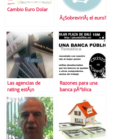
Cambio Euro Dolar
Â¿SobreviriÃ¡ el euro?
Las agencias de
Razones para una
rating estÃ¡n
banca pÃºblica
retrasando la salida
de la crisis