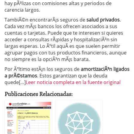
hay pÃ³lizas con comisiones altas y periodos de
carencia largos.
TambiÃ©n encontrarÃ¡s seguros de
salud privados
.
Cada vez mÃ¡s bancos los ofrecen asociados a sus
cuentas o tarjetas. Puede que te interesen si quieres
acceder a consultas rÃ¡pidas y hospitalizaciÃ³n sin
largas esperas. Lo Ãºtil aquÃ­ es que suelen permitir
agrupar pagos con tus productos financieros, aunque
no siempre es la opciÃ³n mÃ¡s barata.
Por Ãºltimo estÃ¡n los seguros de
amortizaciÃ³n ligados
a prÃ©stamos
. Estos garantizan que la deuda
quede[…]
Leer noticia completa en la fuente original
Publicaciones Relacionadas: