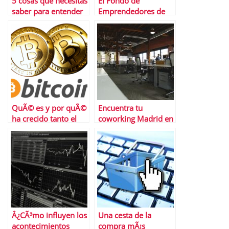
5 cosas que necesitas
El Fondo de
saber para entender
Emprendedores de
la devaluaciÃ³n de
FundaciÃ³n Repsol
moneda en China
anuncia los
ganadores de su
cuarta ediciÃ³n y
lanza su nueva
convocatoria
QuÃ© es y por quÃ©
Encuentra tu
ha crecido tanto el
coworking Madrid en
trading de
Cloudworks
criptomonedas
Â¿CÃ³mo influyen los
Una cesta de la
acontecimientos
compra mÃ¡s