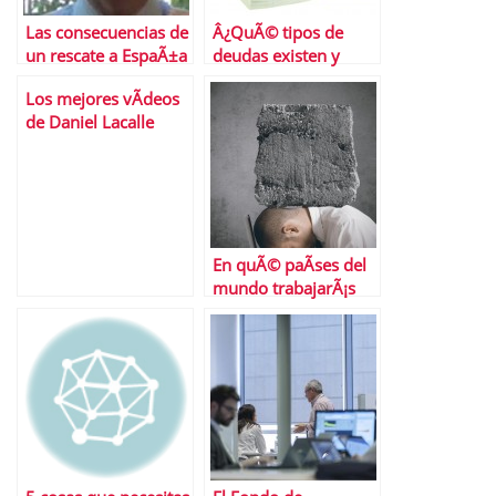
Las consecuencias de
Â¿QuÃ© tipos de
un rescate a EspaÃ±a
deudas existen y
cÃ³mo te afectan?
Los mejores vÃ­deos
de Daniel Lacalle
En quÃ© paÃ­ses del
mundo trabajarÃ¡s
mÃ¡s y en cuÃ¡les
tendrÃ¡s mÃ¡s tiempo
libre