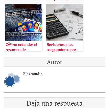
histÃ³ricos en el
racional
mercado bursÃ¡til
actual?
CÃ³mo entender el
Revisiones a las
resumen de
aseguradoras por
movimientos de tus
parte de la CNMC
Autor
tarjetas
Blogestudio
Deja una respuesta