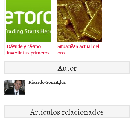
y bolsas?
DÃ³nde y cÃ³mo
SituaciÃ³n actual del
invertir tus primeros
oro
50 euros
Autor
Ricardo GonzÃ¡lez
Artículos relacionados