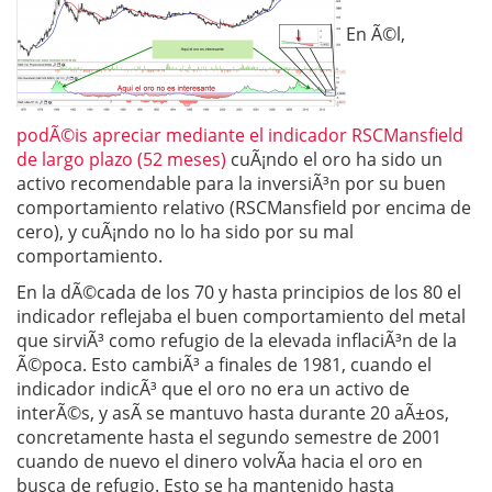
En Ã©l,
podÃ©is apreciar mediante el indicador RSCMansfield
de largo plazo (52 meses)
cuÃ¡ndo el oro ha sido un
activo recomendable para la inversiÃ³n por su buen
comportamiento relativo (RSCMansfield por encima de
cero), y cuÃ¡ndo no lo ha sido por su mal
comportamiento.
En la dÃ©cada de los 70 y hasta principios de los 80 el
indicador reflejaba el buen comportamiento del metal
que sirviÃ³ como refugio de la elevada inflaciÃ³n de la
Ã©poca. Esto cambiÃ³ a finales de 1981, cuando el
indicador indicÃ³ que el oro no era un activo de
interÃ©s, y asÃ­ se mantuvo hasta durante 20 aÃ±os,
concretamente hasta el segundo semestre de 2001
cuando de nuevo el dinero volvÃ­a hacia el oro en
busca de refugio. Esto se ha mantenido hasta