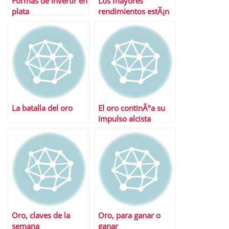
Formas de invertir en
Los mayores
plata
rendimientos estÃ¡n
por llegar
La batalla del oro
El oro continÃºa su
impulso alcista
Oro, claves de la
Oro, para ganar o
semana
ganar