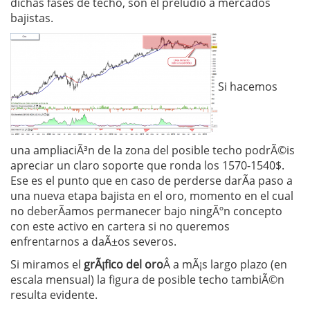
dichas fases de techo, son el preludio a mercados
bajistas.
Si hacemos
una ampliaciÃ³n de la zona del posible techo podrÃ©is
apreciar un claro soporte que ronda los 1570-1540$.
Ese es el punto que en caso de perderse darÃ­a paso a
una nueva etapa bajista en el oro, momento en el cual
no deberÃ­amos permanecer bajo ningÃºn concepto
con este activo en cartera si no queremos
enfrentarnos a daÃ±os severos.
Si miramos el
grÃ¡fico del oro
Â a mÃ¡s largo plazo (en
escala mensual) la figura de posible techo tambiÃ©n
resulta evidente.