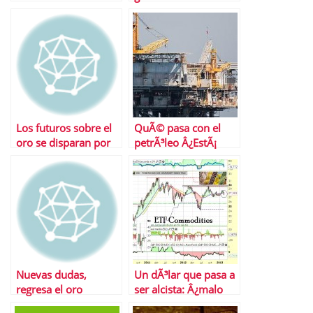
Los futuros sobre el
QuÃ© pasa con el
oro se disparan por
petrÃ³leo Â¿EstÃ¡
encinam de los 1.500
justificada la subida?
dÃ³lares
Nuevas dudas,
Un dÃ³lar que pasa a
regresa el oro
ser alcista: Â¿malo
para materias primas