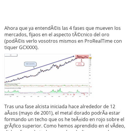
Ahora que ya entendÃ©is las 4 fases que mueven los
mercados, fijaos en el aspecto tÃ©cnico del oro
(podÃ©is verlo vosotros mismos en ProRealTime con
tiquer GCXXXX).
Tras una fase alcista iniciada hace alrededor de 12
aÃ±os (mayo de 2001), el metal dorado podrÃ­a estar
formando un techo que os he teÃ±ido en rojo sobre el
grÃ¡fico superior. Como hemos aprendido en el vÃ­deo,