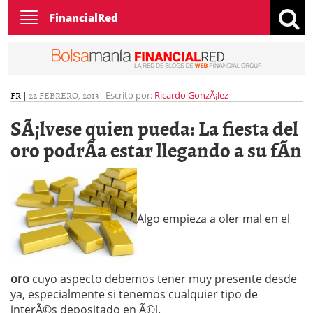
Toggle
FinancialRed
navigation
FR
|
22 FEBRERO, 2013
-
Escrito por:
Ricardo GonzÃ¡lez
SÃ¡lvese quien pueda: La fiesta del
oro podrÃ­a estar llegando a su fÃ­n
Algo empieza a oler mal en el
oro
cuyo aspecto debemos tener muy presente desde
ya, especialmente si tenemos cualquier tipo de
interÃ©s depositado en Ã©l.