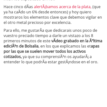
Hace cinco dÃ­as
alertÃ¡bamos acerca de la plata,
(que
ya ha caÃ­do un 6% desde entonces) y hoy quiero
mostraros los elementos clave que debemos vigilar en
el otro metal precioso por excelencia.
Para ello, me gustarÃ­a que dedicarais unos poco de
vuestro preciado tiempo a darle un vistazo a los 8
primeros minutos de este
vÃ­deo grabado en la Ãºltima
ediciÃ³n de Bolsalia
, en los que explicamos las et
apas
por las que se suelen mover todos los activos
cotizados,
ya que su comprensiÃ³n os ayudarÃ¡ a
entender lo que podrÃ­a estar gestÃ¡ndose en el oro.