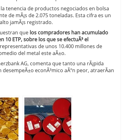
 la tenencia de productos negociados en bolsa
te de mÃ¡s de 2.075 toneladas. Esta cifra es un
 alto jamÃ¡s registrado.
muestran que
los compradores han acumulado
n 10 ETP, sobre los que se efectuÃ³ el
 representativas de unos 10.400 millones de
omedio del metal este aÃ±o.
erzbank AG, comenta que tanto una rÃ¡pida
 desempeÃ±o econÃ³mico aÃºn peor, atraerÃ­an