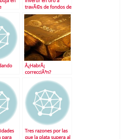
buja en
Invertir en oro a
e
travÃ©s de fondos de
mas?
inversiÃ³n
 dando
Â¿HabrÃ¡
correcciÃ³n?
nidades
Tres razones por las
n para
que la plata supera al