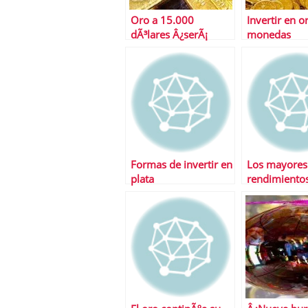
Oro a 15.000
Invertir en o
dÃ³lares Â¿serÃ¡
monedas
posible?
Formas de invertir en
Los mayores
plata
rendimientos
por llegar