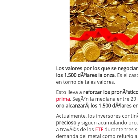
Operar
29/06/2026
Crear empresa online vs
29/05/2026
CÃ³mo afrontar una baj
26/05/2026
Los valores por los que se negocia
los 1.500 dÃ³lares la onza
. Es el ca
en torno de tales valores.
Esto lleva a
reforzar los pronÃ³stico
prima
. SegÃºn la mediana entre 29
oro alcanzarÃ¡ los 1.500 dÃ³lares e
Actualmente, los inversores conti
precioso
y siguen acumulando oro.
a travÃ©s de los
ETF
durante tres s
demanda del metal como refugio an