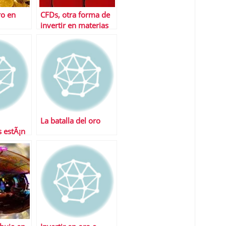
ro en
CFDs, otra forma de
invertir en materias
primas
La batalla del oro
 estÃ¡n