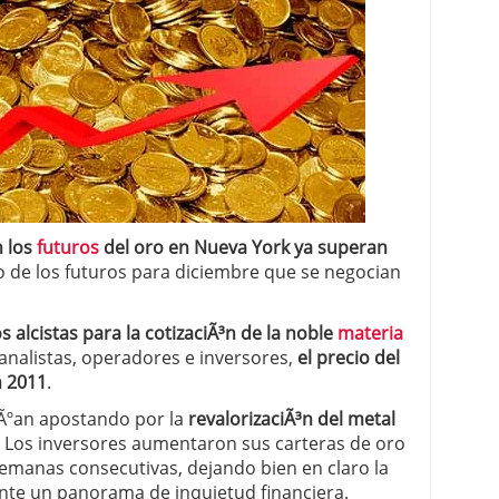
 proceso tradicional: ventajas reales para pymes
a mÃ©dica cuando trabajas por cuenta propia
n los
futuros
del oro en Nueva York ya superan
so de los futuros para diciembre que se negocian
s alcistas para la cotizaciÃ³n de la noble
materia
 analistas, operadores e inversores,
el precio del
n 2011
.
nÃºan apostando por la
revalorizaciÃ³n del metal
 Los inversores aumentaron sus carteras de oro
emanas consecutivas, dejando bien en claro la
te un panorama de inquietud financiera.