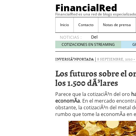
FinancialRed
FinancialRed es una red de blogs especializado
Inicio
Contacto
Notas de prensa
Del
NOTICIAS :
depósito
COTIZACIONES EN STREAMING
G
a la
diversificación:
INVERSIÃ³N
PORTADA
|
8 SEPTIEMBRE, 2010
-
cómo
está
Los futuros sobre el 
cambiando
los 1.500 dÃ³lares
la
gestión
del
Parece que la cotizaciÃ³n del oro
ha
ahorro
economÃ­a
. En el mercado encontr
en
obstante, la cotizaciÃ³n del metal 
España
rumbo que tome la economÃ­a en el
05/08/2026
Seguros de convenio en
descubren cuando ya e
ReseÃ±a de SIFX: Lo Qu