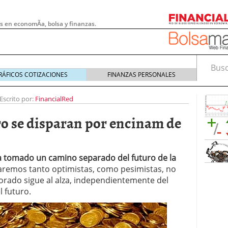
s en economÃ­a, bolsa y finanzas.
Busca
RÁFICOS COTIZACIONES
FINANZAS PERSONALES
Escrito por:
FinancialRed
oro se disparan por encinam de
 tomado un camino separado del futuro de la
aremos tanto optimistas, como pesimistas, no
dorado sigue al alza, independientemente del
 futuro.
 pymes: la obligación que muchas empresas
s demasiado tarde
20/07/2026
e Deben Saber los Traders Mexicanos Antes de