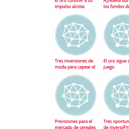
El oro continÃºa su
Â¿Nueva bur
impulso alcista
los fondos d
materias pri
Tres inversiones de
El oro sigue
moda para capear el
juego
temporal
Previsiones para el
Tres oportu
mercado de cereales
de inversiÃ³