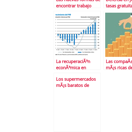
encontrar trabajo
tasas gratuit
gracias a Leg
La recuperaciÃ³n
Las compaÃ±
econÃ³mica en
mÃ¡s ricas d
EspaÃ±a,
planeta
Los supermercados
Â¿consolidada?
mÃ¡s baratos de
EspaÃ±a