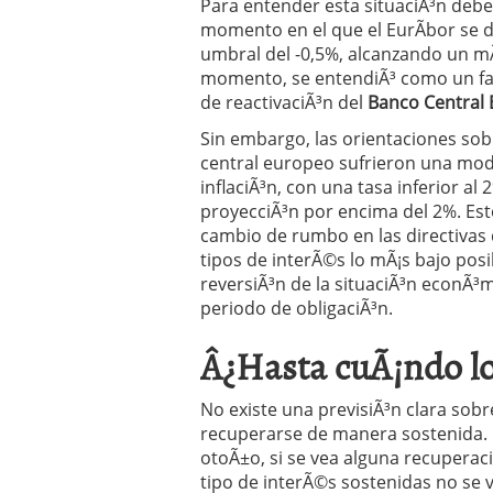
Para entender esta situaciÃ³n deb
Operar
29/06/2026
momento en el que el EurÃ­bor se 
Crear empresa online vs
umbral del -0,5%, alcanzando un mÃ
29/05/2026
momento, se entendiÃ³ como un facto
CÃ³mo afrontar una baj
de reactivaciÃ³n del
Banco Central
26/05/2026
Sin embargo, las orientaciones sob
central europeo sufrieron una modi
inflaciÃ³n, con una tasa inferior al
proyecciÃ³n por encima del 2%. Est
cambio de rumbo en las directivas 
tipos de interÃ©s lo mÃ¡s bajo pos
reversiÃ³n de la situaciÃ³n econÃ³m
periodo de obligaciÃ³n.
Â¿Hasta cuÃ¡ndo lo
No existe una previsiÃ³n clara sob
recuperarse de manera sostenida. E
otoÃ±o, si se vea alguna recuperaciÃ
tipo de interÃ©s sostenidas no se