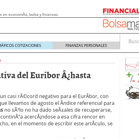
s en economÃ­a, bolsa y finanzas.
Busca
RÁFICOS COTIZACIONES
FINANZAS PERSONALES
o
ativa del Euribor Â¿hasta
n un casi rÃ©cord negativo para el EurÃ­bor, con
ue llevamos de agosto el Ã­ndice referencial para
as
no sÃ³lo no ha dado seÃ±ales de recuperarse,
, continÃºa acercÃ¡ndose a esa cifra rencor en
o, en el momento de escribir este artÃ­culo, se
 pymes: la obligación que muchas empresas
s demasiado tarde
20/07/2026
e Deben Saber los Traders Mexicanos Antes de