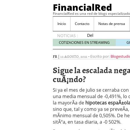
FinancialRed
FinancialRed es una red de blogs especializado
Inicio
Contacto
Notas de prensa
Del
NOTICIAS :
depósito
COTIZACIONES EN STREAMING
G
a la
diversificación:
FR
|
12 AGOSTO, 2021
-
Escrito por:
Blogestudi
cómo
está
Sigue la escalada neg
cambiando
cuÃ¡ndo?
la
gestión
del
Si ya el mes de julio se cerraba co
ahorro
una media mensual de -0,491%, lo q
en
la mayorÃ­a de
hipotecas espaÃ±ol
España
sino que, tal y como ya se preveÃ­a
05/08/2026
mÃ­nimo mensual de 0,505%. De hech
Seguros de convenio en
sitÃºa, en tasa diaria, a -0 502%.
descubren cuando ya e
ReseÃ±a de SIFX: Lo Qu