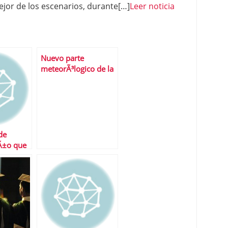
mejor de los escenarios, durante[…]
Leer noticia
Nuevo parte
meteorÃ³logico de la
bolsa espaÃ±ola: los
nubarrones siguen
ahÃ­.
de
aÃ±o que