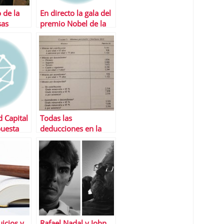
 de la
En directo la gala del
sas
premio Nobel de la
s
Paz 2013
 Capital
Todas las
puesta
deducciones en la
declaraciÃ³n de la
res con
renta 2014
uicios y
Rafael Nadal y John