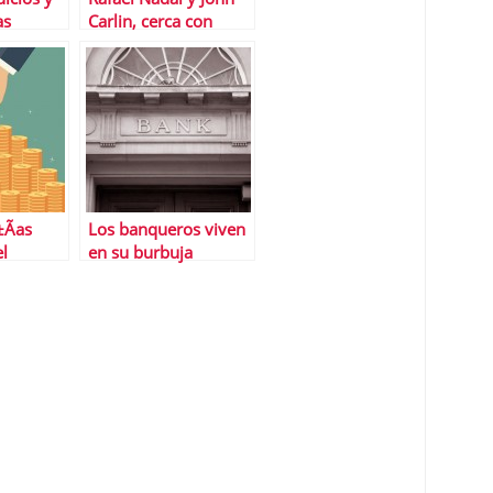
as
Carlin, cerca con
Ã¡litas
Banco Sabadell
Ã­as
Los banqueros viven
el
en su burbuja