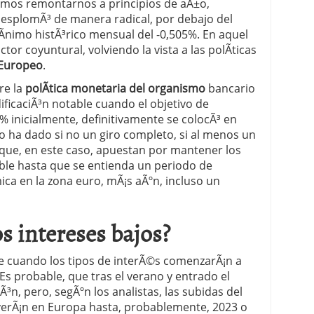
emos remontarnos a principios de aÃ±o,
desplomÃ³ de manera radical, por debajo del
 proceso tradicional: ventajas reales para pymes
­nimo histÃ³rico mensual del -0,505%. En aquel
r coyuntural, volviendo la vista a las polÃ­ticas
a mÃ©dica cuando trabajas por cuenta propia
 Europeo
.
re la
polÃ­tica monetaria del organismo
bancario
ficaciÃ³n notable cuando el objetivo de
 2% inicialmente, definitivamente se colocÃ³ en
o ha dado si no un giro completo, si al menos un
que, en este caso, apuestan por mantener los
ible hasta que se entienda un periodo de
ica en la zona euro, mÃ¡s aÃºn, incluso un
s intereses bajos?
re cuando los tipos de interÃ©s comenzarÃ¡n a
s probable, que tras el verano y entrado el
³n, pero, segÃºn los analistas, las subidas del
 verÃ¡n en Europa hasta, probablemente, 2023 o