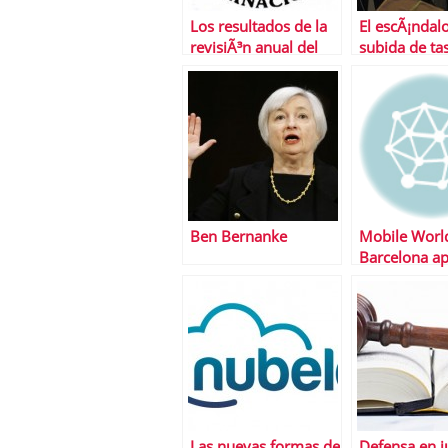
Los resultados de la
El escÃ¡ndalo
revisiÃ³n anual del
subida de ta
FMI a la economÃ­a
universitaria
espaÃ±ola
Ben Bernanke
Mobile World
Barcelona a
por los
emprendedo
4YFN
Las nuevas formas de
Defensa en j