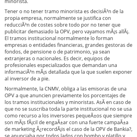
minorista.
Tener o no tener tramo minorista es decisiÃ³n de la
propia empresa, normalmente se justifica con
reducciÃ³n de costes sobre todo por no tener que
publicitar demasiado la OPV, pero vayamos mÃ¡s allÃ¡.
El tramos institucional normalmente lo forman
empresas o entidades financieras, grandes gestoras de
fondos, de pensione o de patrimonio, ya sean
extranjeras o nacionales. Es decir, equipos de
profesionales especializados que demandan una
informaciÃ³n mÃ¡s detallada que la que suelen exponer
al inversor de a pie.
Normalmente, la CNMV, obliga a las emisoras de una
OPV a que anuncien previamente los porcentajes de
los tramos institucionales y minoristas. AsÃ­ en caso de
que no se suscriba toda la parte institucional no se usa
como recurso a los inversores pequeÃ±os que siempre
son mÃ¡s fÃ¡cil de engaÃ±ar con una fuerte campaÃ±a
de marketing Â¿recordÃ¡is el caso de la OPV de Bankia?,
se anunciaba por todos lados con bombo y platillo y