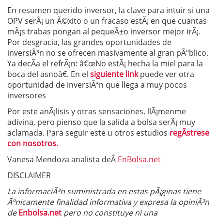
En resumen querido inversor, la clave para intuir si una
OPV serÃ¡ un Ã©xito o un fracaso estÃ¡ en que cuantas
mÃ¡s trabas pongan al pequeÃ±o inversor mejor irÃ¡.
Por desgracia, las grandes oportunidades de
inversiÃ³n no se ofrecen masivamente al gran pÃºblico.
Ya decÃ­a el refrÃ¡n: â€œNo estÃ¡ hecha la miel para la
boca del asnoâ€. En el
siguiente link
puede ver otra
oportunidad de inversiÃ³n que llega a muy pocos
inversores
Por este anÃ¡lisis y otras sensaciones, llÃ¡menme
adivina, pero pienso que la salida a bolsa serÃ¡ muy
aclamada. Para seguir este u otros estudios
regÃ­strese
con nosotros.
Vanesa Mendoza analista deÂ
EnBolsa.net
DISCLAIMER
La informaciÃ³n suministrada en estas pÃ¡ginas tiene
Ãºnicamente finalidad informativa y expresa la opiniÃ³n
de
Enbolsa.net
pero no constituye ni una