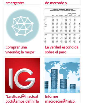
emergentes
de mercado y
curiosidades de este
2013
Comprar una
La verdad escondida
vivienda; la mejor
sobre el paro
forma de perder
dinero
"La situaciÃ³n actual
Informe
podrÃ­amos definirla
macroeconÃ³mico.