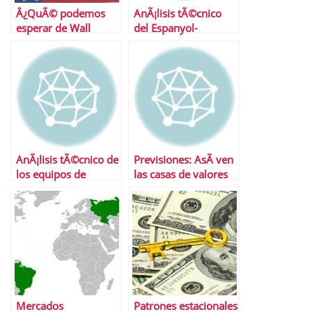
Â¿QuÃ© podemos
AnÃ¡lisis tÃ©cnico
esperar de Wall
del Espanyol-
Street?
Barcelona
AnÃ¡lisis tÃ©cnico de
Previsiones: AsÃ­ ven
los equipos de
las casas de valores
primera divisiÃ³n
2011 (I)
Mercados
Patrones estacionales