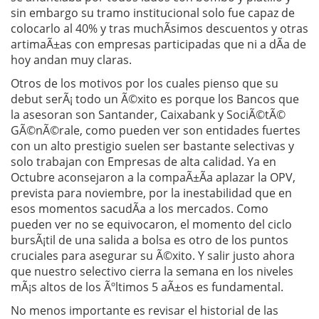
sin embargo su tramo institucional solo fue capaz de
colocarlo al 40% y tras muchÃ­simos descuentos y otras
artimaÃ±as con empresas participadas que ni a dÃ­a de
hoy andan muy claras.
Otros de los motivos por los cuales pienso que su
debut serÃ¡ todo un Ã©xito es porque los Bancos que
la asesoran son Santander, Caixabank y SociÃ©tÃ©
GÃ©nÃ©rale, como pueden ver son entidades fuertes
con un alto prestigio suelen ser bastante selectivas y
solo trabajan con Empresas de alta calidad. Ya en
Octubre aconsejaron a la compaÃ±Ã­a aplazar la OPV,
prevista para noviembre, por la inestabilidad que en
esos momentos sacudÃ­a a los mercados. Como
pueden ver no se equivocaron, el momento del ciclo
bursÃ¡til de una salida a bolsa es otro de los puntos
cruciales para asegurar su Ã©xito. Y salir justo ahora
que nuestro selectivo cierra la semana en los niveles
mÃ¡s altos de los Ãºltimos 5 aÃ±os es fundamental.
No menos importante es revisar el historial de las