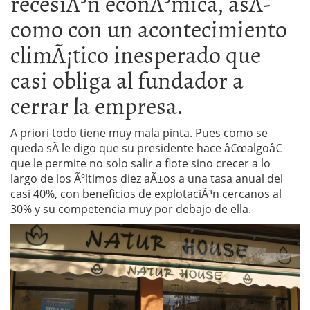
recesiÃ³n econÃ³mica, asÃ­
como con un acontecimiento
climÃ¡tico inesperado que
casi obliga al fundador a
cerrar la empresa.
A priori todo tiene muy mala pinta. Pues como se
queda sÃ­ le digo que su presidente hace â€œalgoâ€
que le permite no solo salir a flote sino crecer a lo
largo de los Ãºltimos diez aÃ±os a una tasa anual del
casi 40%, con beneficios de explotaciÃ³n cercanos al
30% y su competencia muy por debajo de ella.