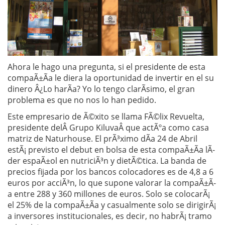
Ahora le hago una pregunta, si el presidente de esta
compaÃ±Ã­a le diera la oportunidad de invertir en el su
dinero Â¿Lo harÃ­a? Yo lo tengo clarÃ­simo, el gran
problema es que no nos lo han pedido.
Este empresario de Ã©xito se llama FÃ©lix Revuelta,
presidente delÂ Grupo KiluvaÂ que actÃºa como casa
matriz de Naturhouse. El prÃ³ximo dÃ­a 24 de Abril
estÃ¡ previsto el debut en bolsa de esta compaÃ±Ã­a lÃ­
der espaÃ±ol en nutriciÃ³n y dietÃ©tica. La banda de
precios fijada por los bancos colocadores es de 4,8 a 6
euros por acciÃ³n, lo que supone valorar la compaÃ±Ã­
a entre 288 y 360 millones de euros. Solo se colocarÃ¡
el 25% de la compaÃ±Ã­a y casualmente solo se dirigirÃ¡
a inversores institucionales, es decir, no habrÃ¡ tramo