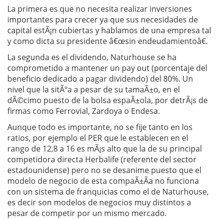
La primera es que no necesita realizar inversiones
importantes para crecer ya que sus necesidades de
capital estÃ¡n cubiertas y hablamos de una empresa tal
y como dicta su presidente â€œsin endeudamientoâ€.
La segunda es el dividendo, Naturhouse se ha
comprometido a mantener un pay out (porcentaje del
beneficio dedicado a pagar dividendo) del 80%. Un
nivel que la sitÃºa a pesar de su tamaÃ±o, en el
dÃ©cimo puesto de la bolsa espaÃ±ola, por detrÃ¡s de
firmas como Ferrovial, Zardoya o Endesa.
Aunque todo es importante, no se fije tanto en los
ratios, por ejemplo el PER que le establecen en el
rango de 12,8 a 16 es mÃ¡s alto que la de su principal
competidora directa Herbalife (referente del sector
estadounidense) pero no se desanime puesto que el
modelo de negocio de esta compaÃ±Ã­a no funciona
con un sistema de franquicias como el de Naturhouse,
es decir son modelos de negocios muy distintos a
pesar de competir por un mismo mercado.