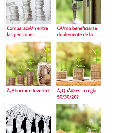
ComparaciÃ³n entre
CÃ³mo beneficiarse
las pensiones
doblemente de la
pÃºblicas y los planes
contrataciÃ³n de un
de pensiones
seguro de impago
privados
alquiler
Â¿Ahorrar o invertir?
Â¿QuÃ© es la regla
50/30/20?