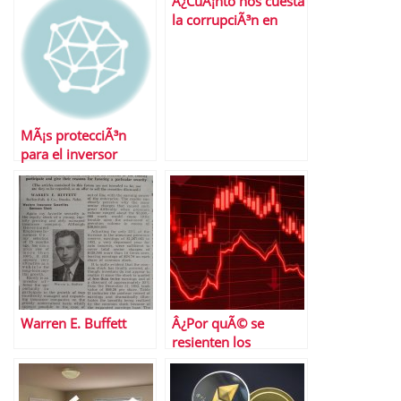
Â¿CuÃ¡nto nos cuesta
la corrupciÃ³n en
EspaÃ±a?
MÃ¡s protecciÃ³n
para el inversor
minorista, cinco
aÃ±os despuÃ©s de
los primeros
problemas con
preferentes
Warren E. Buffett
Â¿Por quÃ© se
resienten los
mercados asiÃ¡ticos
de la guerra en
Ucrania?