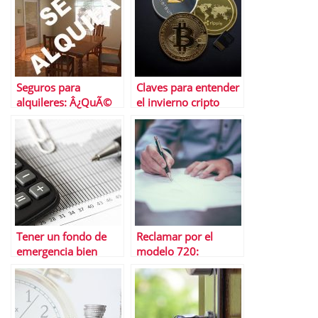
Seguros para
Claves para entender
alquileres: Â¿QuÃ©
el invierno cripto
son y cÃ³mo
Â¿cuÃ¡nto durarÃ¡?
funcionan?
Tener un fondo de
Reclamar por el
emergencia bien
modelo 720:
abastecido y salir de
QuiÃ©nes pueden
las deudas
hacerlo y cÃ³mo se
hace