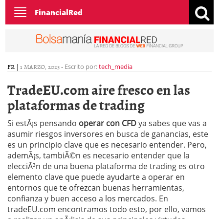
Toggle
FinancialRed
navigation
FR
|
1 MARZO, 2023
-
Escrito por:
tech_media
TradeEU.com aire fresco en las
plataformas de trading
Si estÃ¡s pensando
operar con CFD
ya sabes que vas a
asumir riesgos inversores en busca de ganancias, este
es un principio clave que es necesario entender. Pero,
ademÃ¡s, tambiÃ©n es necesario entender que la
elecciÃ³n de una buena plataforma de trading es otro
elemento clave que puede ayudarte a operar en
entornos que te ofrezcan buenas herramientas,
confianza y buen acceso a los mercados. En
tradeEU.com encontramos todo esto, por ello, vamos