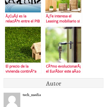
Â¿CuÃ¡l es la
Â¿Te interesa el
relaciÃ³n entre el PIB
Leasing mobiliario si
y las tasas de
vas a emprender un
desempleo?
negocio?
El precio de la
CÃ³mo evolucionarÃ¡
vivienda continÃºa
el EurÃ­bor este aÃ±o
aumentando en 2022
Autor
tech_media