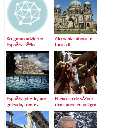
Krugman advierte:
Alemania: ahora te
EspaÃ±a sÃ³lo
toca a ti
bajarÃ¡ el desempleo
si sale del euro
EspaÃ±a pierde, por
El exceso de sÃºper
goleada, frente a
ricos pone en peligro
MÃ©xico la partida
la estabilidad
de la inversiÃ³n
econÃ³mica mundial
internacional