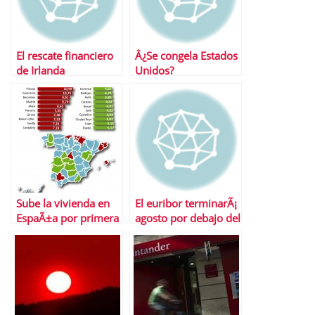
El rescate financiero
Â¿Se congela Estados
de Irlanda
Unidos?
Sube la vivienda en
El euribor terminarÃ¡
EspaÃ±a por primera
agosto por debajo del
vez en lo que va de
1% por primera vez
aÃ±o
en su historia