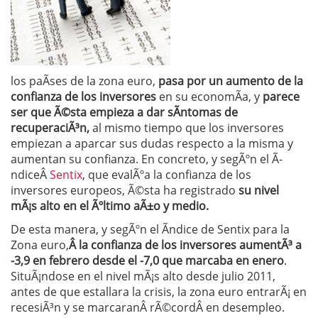
los paÃ­ses de la zona euro,
pasa por un aumento de la
confianza de los inversores
en su economÃ­a, y
parece
ser que Ã©sta empieza a dar sÃ­ntomas de
recuperaciÃ³n,
al mismo tiempo que los inversores
empiezan a aparcar sus dudas respecto a la misma y
aumentan su confianza. En concreto, y segÃºn el Ã­
ndiceÂ
Sentix
, que evalÃºa la confianza de los
inversores europeos, Ã©sta ha registrado
su nivel
mÃ¡s alto en el Ãºltimo aÃ±o y medio.
De esta manera, y segÃºn el Ã­ndice de Sentix para la
Zona euro,
Â la confianza de los inversores aumentÃ³ a
-3,9 en febrero desde el -7,0 que marcaba en enero
.
SituÃ¡ndose en el nivel mÃ¡s alto desde julio 2011,
antes de que estallara la crisis, la zona euro entrarÃ¡ en
recesiÃ³n y se marcaranÂ rÃ©cordÂ en desempleo.