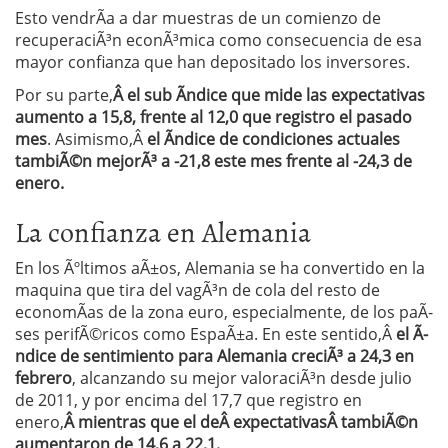
Esto vendrÃ­a a dar muestras de un comienzo de
recuperaciÃ³n econÃ³mica como consecuencia de esa
mayor confianza que han depositado los inversores.
Por su parte,
Â el sub Ã­ndice que mide las expectativas
aumento a 15,8, frente al 12,0 que registro el pasado
mes
. Asimismo,Â
el Ã­ndice de condiciones actuales
tambiÃ©n mejorÃ³ a -21,8 este mes frente al -24,3 de
enero.
La confianza en Alemania
En los Ãºltimos aÃ±os, Alemania se ha convertido en la
maquina que tira del vagÃ³n de cola del resto de
economÃ­as de la zona euro, especialmente, de los paÃ­
ses perifÃ©ricos como EspaÃ±a. En este sentido,Â
el Ã­
ndice de sentimiento para Alemania creciÃ³ a 24,3 en
febrero
, alcanzando su mejor valoraciÃ³n desde julio
de 2011, y por encima del 17,7 que registro en
enero,
Â mientras que el deÂ expectativasÂ tambiÃ©n
aumentaron de 14,6 a 22,1.