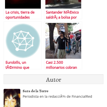
La crisis, tierra de
Santander MÃ©xico
oportunidades
saldrÃ¡ a bolsa por
3.413 millones de
euros
Eurobills, un
Casi 2.500
tÃ©rmino que
millonarios cobran
deberÃ­as conocer
seguro de desempleo
Autor
en EEUU
Sara de la Torre
Periodista en la redacciÃ³n de FinancialRed