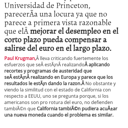
Universidad de Princeton,
parecerÃ­a una locura ya que no
parece a primera vista razonable
que elÂ
mejorar el desempleo en el
corto plazo pueda compensar a
salirse del euro en el largo plazo.
Paul Krugman,
Â lleva criticando fuertemente los
esfuerzos que seÂ estÃ¡nÂ realizando
Â aplicando
recortes y programas de austeridad que
seÂ estÃ¡nÂ realizando en Europa y parece que los
resultados le estÃ¡n dando la razon.Â
No obstante y
viendo la similitud con el estado de California con
respecto a EEUU, uno se pregunta porque, si los
americanos son pro rotura del euro, no defienden
tambiÃ©n que
California tambiÃ©n pudiera acuÃ±ar
una nueva moneda cuando el problema es similar.