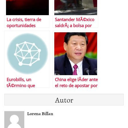
La crisis, tierra de
Santander MÃ©xico
oportunidades
saldrÃ¡ a bolsa por
3.413 millones de
euros
Eurobills, un
China elige lÃ­der ante
tÃ©rmino que
el reto de apostar por
deberÃ­as conocer
crecimiento
Autor
econÃ³mico o
igualdad social
Lorena Billan