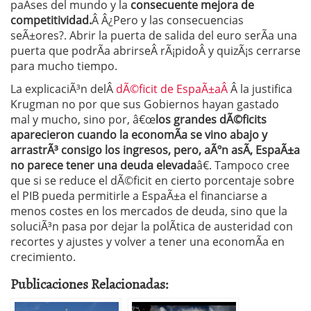
paÃ­ses del mundo y la
consecuente mejora de
competitividad.
Â Â¿Pero y las consecuencias
seÃ±ores?. Abrir la puerta de salida del euro serÃ­a una
puerta que podrÃ­a abrirseÂ rÃ¡pidoÂ y quizÃ¡s cerrarse
para mucho tiempo.
La explicaciÃ³n delÂ
dÃ©ficit de EspaÃ±aÂ
Â la justifica
Krugman no por que sus Gobiernos hayan gastado
mal y mucho, sino por, â€œ
los grandes dÃ©ficits
aparecieron cuando la economÃ­a se vino abajo y
arrastrÃ³ consigo los ingresos, pero, aÃºn asÃ­, EspaÃ±a
no parece tener una deuda elevada
â€. Tampoco cree
que si se reduce el dÃ©ficit en cierto porcentaje sobre
el PIB pueda permitirle a EspaÃ±a el financiarse a
menos costes en los mercados de deuda, sino que la
soluciÃ³n pasa por dejar la polÃ­tica de austeridad con
recortes y ajustes y volver a tener una economÃ­a en
crecimiento.
Publicaciones Relacionadas: