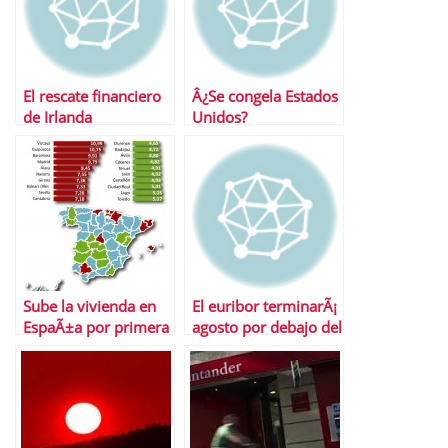
El rescate financiero
Â¿Se congela Estados
de Irlanda
Unidos?
Sube la vivienda en
El euribor terminarÃ¡
EspaÃ±a por primera
agosto por debajo del
vez en lo que va de
1% por primera vez
aÃ±o
en su historia