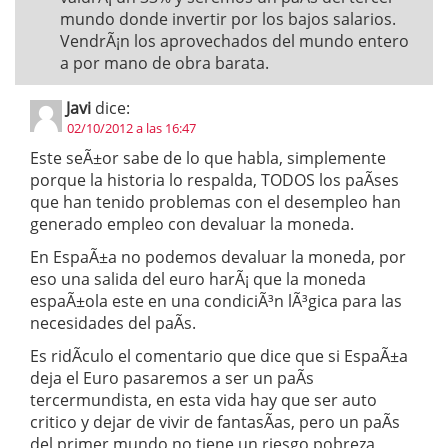
mundo donde invertir por los bajos salarios.
VendrÃ¡n los aprovechados del mundo entero
a por mano de obra barata.
Javi
dice:
02/10/2012 a las 16:47
Este seÃ±or sabe de lo que habla, simplemente
porque la historia lo respalda, TODOS los paÃ­ses
que han tenido problemas con el desempleo han
generado empleo con devaluar la moneda.
En EspaÃ±a no podemos devaluar la moneda, por
eso una salida del euro harÃ¡ que la moneda
espaÃ±ola este en una condiciÃ³n lÃ³gica para las
necesidades del paÃ­s.
Es ridÃ­culo el comentario que dice que si EspaÃ±a
deja el Euro pasaremos a ser un paÃ­s
tercermundista, en esta vida hay que ser auto
critico y dejar de vivir de fantasÃ­as, pero un paÃ­s
del primer mundo no tiene un riesgo pobreza