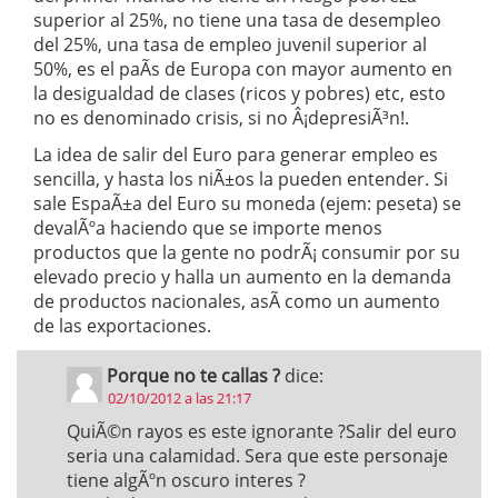
superior al 25%, no tiene una tasa de desempleo
del 25%, una tasa de empleo juvenil superior al
50%, es el paÃ­s de Europa con mayor aumento en
la desigualdad de clases (ricos y pobres) etc, esto
no es denominado crisis, si no Â¡depresiÃ³n!.
La idea de salir del Euro para generar empleo es
sencilla, y hasta los niÃ±os la pueden entender. Si
sale EspaÃ±a del Euro su moneda (ejem: peseta) se
devalÃºa haciendo que se importe menos
productos que la gente no podrÃ¡ consumir por su
elevado precio y halla un aumento en la demanda
de productos nacionales, asÃ­ como un aumento
de las exportaciones.
Porque no te callas ?
dice:
02/10/2012 a las 21:17
QuiÃ©n rayos es este ignorante ?Salir del euro
seria una calamidad. Sera que este personaje
tiene algÃºn oscuro interes ?