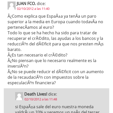
JUAN FCO.
dice:
02/10/2012 a las 11:40
Â¿Como explica que EspaÃ±a ya tenÃ­a un paro
superior a la media en Europa cuando todavÃ­a no
pertenecÃ­amos al euro?
Todo lo que se ha hecho ha sido para tratar de
recuperar el crÃ©dito, las ayudas a los bancos y la
reducciÃ³n del dÃ©ficit para que nos presten mÃ¡s
barato.
Â¿Es tan necesario el crÃ©dito?
Â¿No piensan que lo necesario realmente es la
inversiÃ³n?
Â¿No se puede reducir el dÃ©ficit con un aumento
de la recaudaciÃ³n con impuestos sobre la
especulaciÃ³n financiera?
Death Lives!
dice:
02/10/2012 a las 11:48
si EspaÃ±a sale del euro nuestra moneda
valdrÃ¡ un 33% y seremos un paÃ­s del tercer