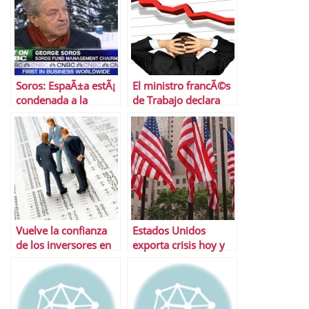
Soros: EspaÃ±a estÃ¡
El ministro francÃ©s
condenada a la
de Trabajo declara
inferioridad perpetua
que su paÃ­s estÃ¡ en
â€œbancarrotaâ€
Vuelve la confianza
Estados Unidos
de los inversores en
exporta crisis hoy y
la zona euro, segÃºn
siempre
el Ã­ndice Sentix