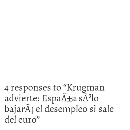
4 responses to “
Krugman
advierte: EspaÃ±a sÃ³lo
bajarÃ¡ el desempleo si sale
del euro
”