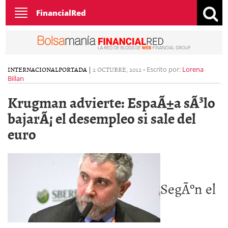
Toggle
FinancialRed
navigation
INTERNACIONAL
PORTADA
|
2 OCTUBRE, 2012
-
Escrito por:
Lorena
Billan
Krugman advierte: EspaÃ±a sÃ³lo
bajarÃ¡ el desempleo si sale del
euro
SegÃºn el