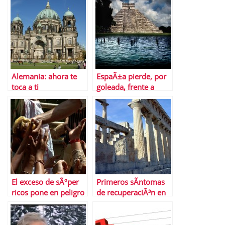
Alemania: ahora te
EspaÃ±a pierde, por
toca a ti
goleada, frente a
MÃ©xico la partida
de la inversiÃ³n
internacional
El exceso de sÃºper
Primeros sÃ­ntomas
ricos pone en peligro
de recuperaciÃ³n en
la estabilidad
Grecia
econÃ³mica mundial