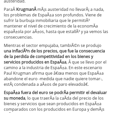
austeridad.
ParaÂ
KrugmanÂ
mÃ¡s austeridad no llevarÃ¡ a nada,
los problemas de EspaÃ±a son profundos. Viene de
sufrir la burbuja inmobiliaria que le permitiÃ³
mantener el nivel de crecimiento de la economÃ­a
espaÃ±ola por aÃ±os, hasta que estallÃ³ y ya vemos las
consecuencias.
Mientras el sector empujaba, tambiÃ©n se produjo
una inflaciÃ³n de los precios, que fue la consecuencia
de la perdida de competitividad en los bienes y
servicios producidos en EspaÃ±a
, Â que se llevo por el
camino a la industria de EspaÃ±a. En este escenario
Paul Krugman afirma que â€œa menos que EspaÃ±a
abandone el euro -medida que nadie quiere tomar-,
estÃ¡ condenada a aÃ±os de paro elevadoâ€.
EspaÃ±a fuera del euro se podrÃ­a permitir el devaluar
su moneda
, lo que traerÃ­a la caÃ­da del precio de los
bienes y servicios que sean producidos en EspaÃ±a
comparados con los producidos en Europa y demÃ¡s