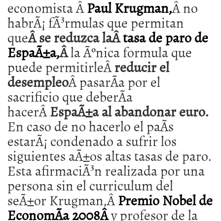
economista Â
Paul Krugman,
Â no
habrÃ¡ fÃ³rmulas que permitan
que
Â se reduzca laÂ
tasa de paro de
EspaÃ±a,
Â
la Ãºnica formula que
puede permitirleÂ
reducir el
desempleo
Â pasarÃ­a por el
sacrificio que deberÃ­a
hacerÂ
EspaÃ±a al abandonar euro.
En caso de no hacerlo el paÃ­s
estarÃ¡ condenado a sufrir los
siguientes aÃ±os altas tasas de paro.
Esta afirmaciÃ³n realizada por una
persona sin el curriculum del
seÃ±or Krugman,Â
Premio Nobel de
EconomÃ­a 2008Â
y profesor de la