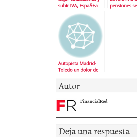
subir IVA, EspaÃ±a
pensiones s
dice «no»
cada partido 
Autopista Madrid-
Toledo un dolor de
cabeza para el
Autor
Gobierno
FinancialRed
Deja una respuesta