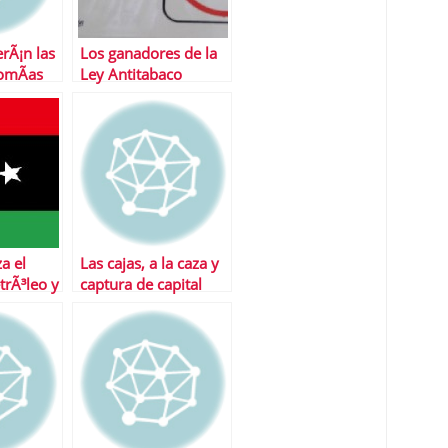
rÃ¡n las
Los ganadores de la
omÃ­as
Ley Antitabaco
a el
Las cajas, a la caza y
trÃ³leo y
captura de capital
paÃ±a
tras el fracaso de sus
salidas a bolsa