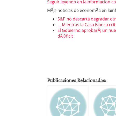
Seguir leyendo en lainformacion.
MÃ¡s noticias de economÃ­a en lai
S&P no descarta degradar otr
… Mientras la Casa Blanca crit
El Gobierno aprobarÃ¡ un nue
dÃ©ficit
Publicaciones Relacionadas: