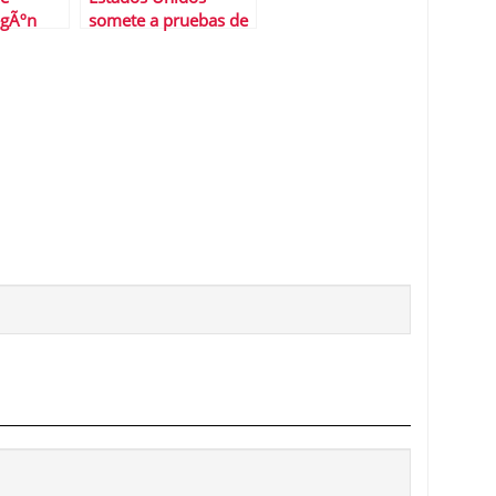
egÃºn
somete a pruebas de
polÃ­tico
estres a sus bancos