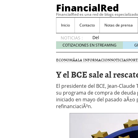
FinancialRed
FinancialRed es una red de blogs especializado
Inicio
Contacto
Notas de prensa
Del
NOTICIAS :
depósito
COTIZACIONES EN STREAMING
G
a la
diversificación:
ECONOMÃ­A
LA INFORMACION
NOTICIAS
PORT
cómo
está
Y el BCE sale al resca
cambiando
la
El presidente del BCE, Jean-Claude
gestión
su programa de compra de deuda pÃº
del
iniciado en mayo del pasado aÃ±o p
ahorro
en
refinanciaciÃ³n.
España
05/08/2026
Seguros de convenio en
descubren cuando ya e
ReseÃ±a de SIFX: Lo Qu