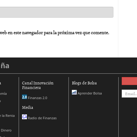
web en este navegador para la próxima vez que comente.
aña
a
Canal Innovación
Blogs de Bolsa
Financiera
Aprender Bolsa
omía
Finanzas 2.0
o
Media
 la Renta
Radio de Finanzas
 Dinero