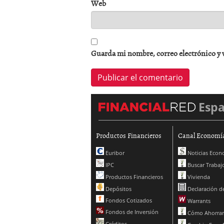
Web
Guarda mi nombre, correo electrónico y 
Esp
Productos Financieros
Canal Economí
Euribor
Noticias Econ
IPC
Buscar Trabaj
Productos Financieros
Vivienda
Depósitos
Declaración de
Fondos Cotizados
Warrants
Fondos de Inversión
Cómo Ahorrar
Créditos