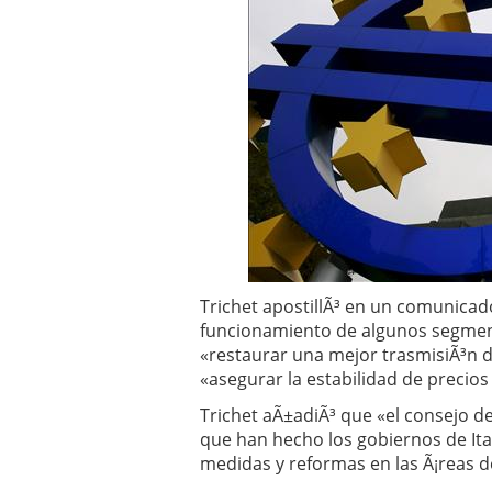
Operar
29/06/2026
Crear empresa online vs
29/05/2026
CÃ³mo afrontar una baj
26/05/2026
Trichet apostillÃ³ en un comunicado
funcionamiento de algunos segment
«restaurar una mejor trasmisiÃ³n d
«asegurar la estabilidad de precios
Trichet aÃ±adiÃ³ que «el consejo d
que han hecho los gobiernos de Ita
medidas y reformas en las Ã¡reas de 