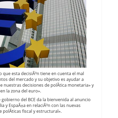
 proceso tradicional: ventajas reales para pymes
a mÃ©dica cuando trabajas por cuenta propia
 que esta decisiÃ³n tiene en cuenta el mal
os del mercado y su objetivo es ayudar a
e nuestras decisiones de polÃ­tica monetaria» y
 en la zona del euro».
e gobierno del BCE da la bienvenida al anuncio
lia y EspaÃ±a en relaciÃ³n con las nuevas
polÃ­ticas fiscal y estructural».