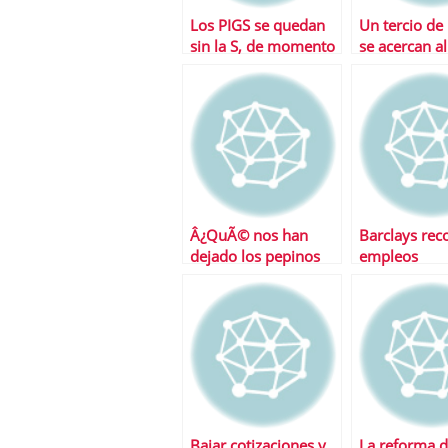
Los PIGS se quedan
Un tercio de 
sin la S, de momento
se acercan a
basura
Â¿QuÃ© nos han
Barclays rec
dejado los pepinos
empleos
despuÃ©s de todo?
Bajar cotizaciones y
La reforma 