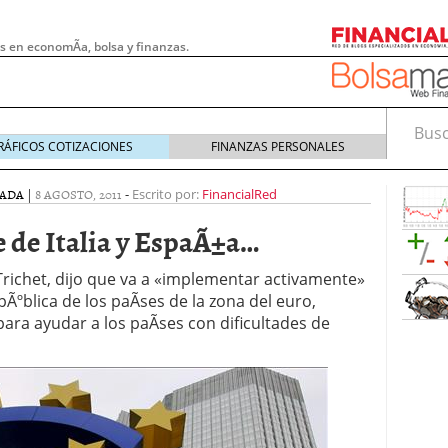
s en economÃ­a, bolsa y finanzas.
Busca
RÁFICOS COTIZACIONES
FINANZAS PERSONALES
ADA
|
8 AGOSTO, 2011
-
Escrito por:
FinancialRed
te de Italia y EspaÃ±a…
 Trichet, dijo que va a «implementar activamente»
blica de los paÃ­ses de la zona del euro,
ara ayudar a los paÃ­ses con dificultades de
 pymes: la obligación que muchas empresas
s demasiado tarde
20/07/2026
e Deben Saber los Traders Mexicanos Antes de