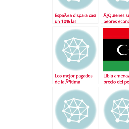
EspaÃ±a dispara casi
Â¿Quienes se
un 10% las
peores econ
colocaciones de
de 2011?
deuda despuÃ©s de
los estrÃ©s test
Los mejor pagados
Libia amenaz
de la Ãºltima
precio del pe
dÃ©cada
la deuda es