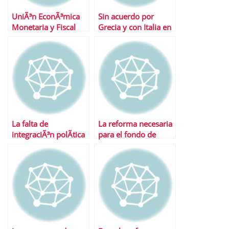
UniÃ³n EconÃ³mica
Sin acuerdo por
Monetaria y Fiscal
Grecia y con Italia en
mente
La falta de
La reforma necesaria
integraciÃ³n polÃ­tica
para el fondo de
pasa factura a Europa
rescate