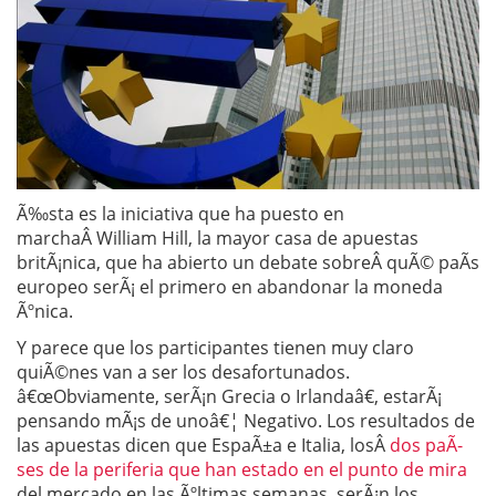
Ã‰sta es la iniciativa que ha puesto en
marchaÂ William Hill, la mayor casa de apuestas
britÃ¡nica, que ha abierto un debate sobreÂ quÃ© paÃ­s
europeo serÃ¡ el primero en abandonar la moneda
Ãºnica.
Y parece que los participantes tienen muy claro
quiÃ©nes van a ser los desafortunados.
â€œObviamente, serÃ¡n Grecia o Irlandaâ€, estarÃ¡
pensando mÃ¡s de unoâ€¦ Negativo. Los resultados de
las apuestas dicen que EspaÃ±a e Italia, losÂ
dos paÃ­
ses de la periferia que han estado en el punto de mira
del mercado en las Ãºltimas semanas, serÃ¡n los