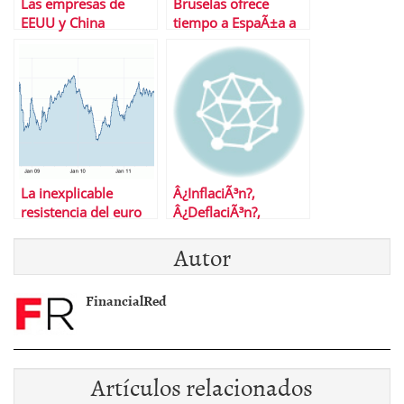
Las empresas de
Bruselas ofrece
EEUU y China
tiempo a EspaÃ±a a
esquivan la crisis en
cambio de mÃ¡s
la Bolsa
ajustes
La inexplicable
Â¿InflaciÃ³n?,
resistencia del euro
Â¿DeflaciÃ³n?,
Â¿QuÃ© nos indican
Autor
las materias primas?
FinancialRed
Artículos relacionados