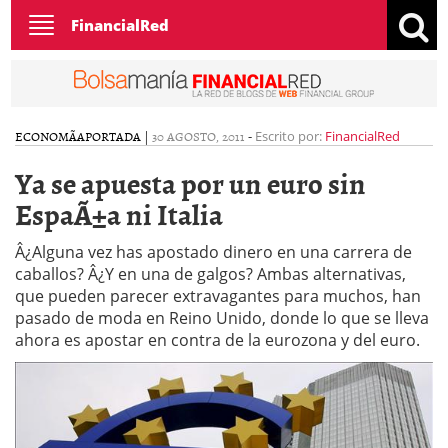
Toggle
FinancialRed
navigation
ECONOMÃ­A
PORTADA
|
30 AGOSTO, 2011
-
Escrito por:
FinancialRed
Ya se apuesta por un euro sin
EspaÃ±a ni Italia
Â¿Alguna vez has apostado dinero en una carrera de
caballos? Â¿Y en una de galgos? Ambas alternativas,
que pueden parecer extravagantes para muchos, han
pasado de moda en Reino Unido, donde lo que se lleva
ahora es apostar en contra de la eurozona y del euro.