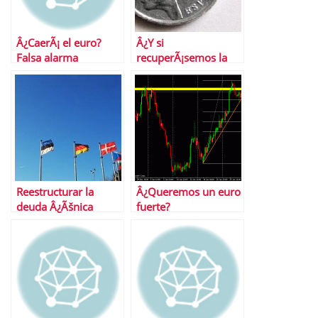
Â¿CaerÃ¡ el euro?
Â¿Y si
Falsa alarma
recuperÃ¡semos la
peseta?
Reestructurar la
Â¿Queremos un euro
deuda Â¿Ãšnica
fuerte?
salida para Europa?