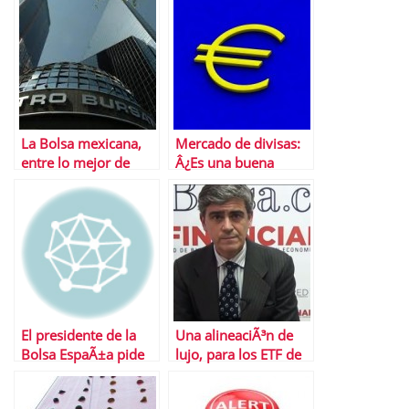
conservar Central
Park
La Bolsa mexicana,
Mercado de divisas:
entre lo mejor de
Â¿Es una buena
Latinoamerica
opciÃ³n invertir en
ellas?
El presidente de la
Una alineaciÃ³n de
Bolsa EspaÃ±a pide
lujo, para los ETF de
mÃ¡s transparencia
2013
en los mercados pero