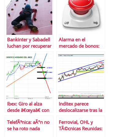
carga contra la
prohibiciÃ³n de
posiciones cortas
Bankinter y Sabadell
Alarma en el
luchan por recuperar
mercado de bonos:
las posiciones
se acercan nuevos
perdidas en Bolsa
peligros
Ibex: Giro al alza
Inditex parece
desde â€œyaâ€ con
deslocalizarse tras la
un â€œa-b-câ€
pÃ©rdida de la
TelefÃ³nica: aÃºn no
Ferrovial, OHL y
previo
directriz alcista
se ha roto nada
TÃ©cnicas Reunidas:
3 valores del Ibex 35