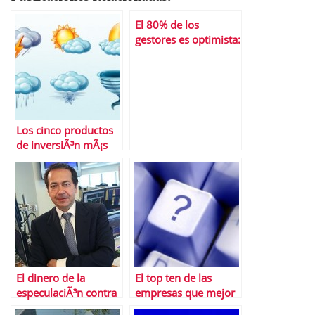
El 80% de los
gestores es optimista:
Â¿final de trayecto?
Los cinco productos
de inversiÃ³n mÃ¡s
extraÃ±os del mundo
El dinero de la
El top ten de las
especulaciÃ³n contra
empresas que mejor
EspaÃ±a, sirve para
resisten la crisis