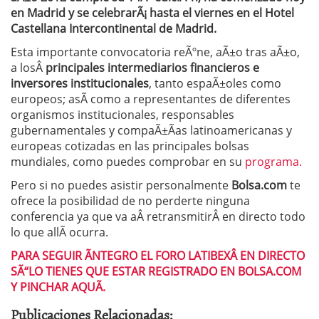
en Madrid y se celebrarÃ¡ hasta el viernes en el Hotel
Castellana Intercontinental de Madrid.
Esta importante convocatoria reÃºne, aÃ±o tras aÃ±o,
a losÂ
principales intermediarios financieros e
inversores institucionales
, tanto espaÃ±oles como
europeos; asÃ­ como a representantes de diferentes
organismos institucionales, responsables
gubernamentales y compaÃ±Ã­as latinoamericanas y
europeas cotizadas en las principales bolsas
mundiales, como puedes comprobar en su
programa.
Pero si no puedes asistir personalmente
Bolsa.com
te
ofrece la posibilidad de no perderte ninguna
conferencia ya que va aÂ retransmitirÂ en directo todo
lo que allÃ­ ocurra.
PARA SEGUIR ÃNTEGRO EL FORO LATIBEXÂ EN DIRECTO
SÃ“LO TIENES QUE ESTAR REGISTRADO EN BOLSA.COM
Y PINCHAR AQUÃ.
Publicaciones Relacionadas: