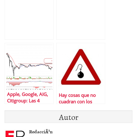
en el punto de mira
Apple, Google, AIG,
Hay cosas que no
Citigroup: Las 4
cuadran con los
acciones que
nuevos mÃ¡ximos en
prefieren los ricos
Autor
USA
RedacciÃ³n