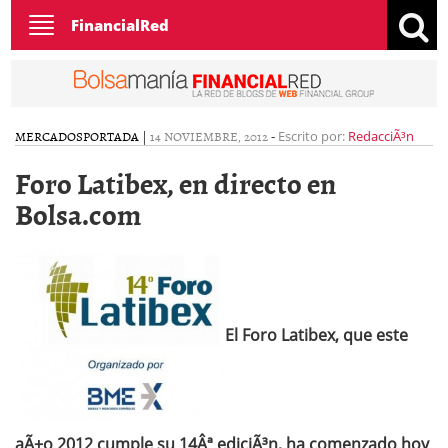
Toggle
FinancialRed
navigation
MERCADOS
PORTADA
|
14 NOVIEMBRE, 2012
-
Escrito por:
RedacciÃ³n
Foro Latibex, en directo en
Bolsa.com
El Foro Latibex, que este
aÃ±o 2012 cumple su 14Âª ediciÃ³n, ha comenzado hoy