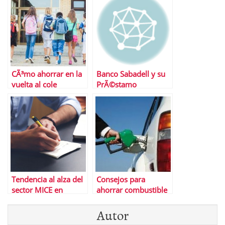
CÃ³mo ahorrar en la
Banco Sabadell y su
vuelta al cole
PrÃ©stamo
ExpansiÃ³n, una
buena opciÃ³n para
tu financiaciÃ³n
Tendencia al alza del
Consejos para
sector MICE en
ahorrar combustible
EspaÃ±a
al conducir
Autor