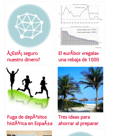
Â¿EstÃ¡ seguro
El eurÃ­bor «regala»
nuestro dinero?
una rebaja de 1000
euros a las hipotecas
Fuga de depÃ³sitos
Tres ideas para
histÃ³rica en EspaÃ±a
ahorrar al preparar
las vacaciones