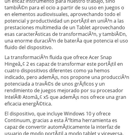
un eficaz instrumento para nuestro trabajo, sino
tambiÃ©n para el ocio a partir de su uso en juegos o
en elementos audiovisuales, aprovechando todo el
potencial y productividad un portÃ¡til en uniÃ³n a las
prestaciones multimedia de un Tablet aprovechando
esas caracterÃ­sticas de transformaciÃ³n, y tambiÃ©n,
una enorme duraciÃ³n de baterÃ­a que potencia el uso
fluido del dispositivo.
La transformaciÃ³n fluida que ofrece Acer Snap
Hingeâ„¢ 2 es capaz de transformar este portÃ¡til en
cuatro dispositivos diferentes como ya hemos
indicado, pero ademÃ¡s, nos propone una producciÃ³n
potenciada a travÃ©s de unos grÃ¡ficos y un
rendimiento de juegos mejorado por su procesador
IntelÂ® Atomâ„¢ x5 que ademÃ¡s nos ofrece una gran
eficacia energÃ©tica.
El dispositivo, que incluye Windows 10 y ofrece
Continuum, gracias a esta Ãºltima herramienta es
capaz de convertir automÃ¡ticamente la interfaz de
usuario de modo portÃ¡til a modo tablet y viceversa.