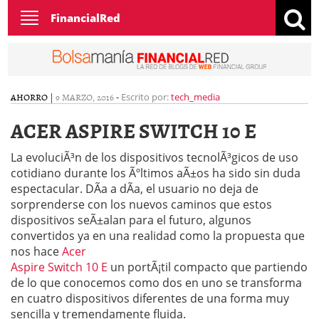
Toggle
FinancialRed
navigation
AHORRO
|
9 MARZO, 2016
-
Escrito por:
tech_media
ACER ASPIRE SWITCH 10 E
La evoluciÃ³n de los dispositivos tecnolÃ³gicos de uso
cotidiano durante los Ãºltimos aÃ±os ha sido sin duda
espectacular. DÃ­a a dÃ­a, el usuario no deja de
sorprenderse con los nuevos caminos que estos
dispositivos seÃ±alan para el futuro, algunos
convertidos ya en una realidad como la propuesta que
nos hace
Acer
Aspire Switch 10 E
un portÃ¡til compacto que partiendo
de lo que conocemos como dos en uno se transforma
en cuatro dispositivos diferentes de una forma muy
sencilla y tremendamente fluida.