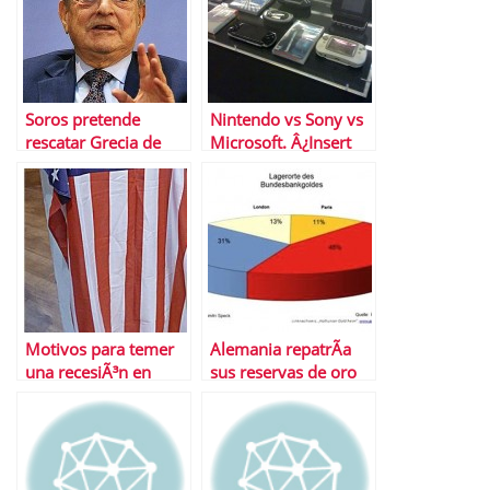
Soros pretende
Nintendo vs Sony vs
rescatar Grecia de
Microsoft. Â¿Insert
una crisis
coin?
humanitaria
Motivos para temer
Alemania repatrÃ­a
una recesiÃ³n en
sus reservas de oro
EEUU: la escasez de
dividendos