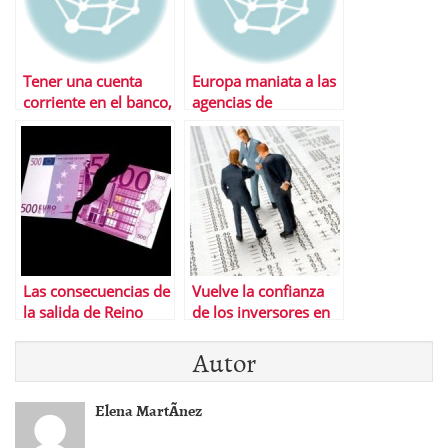
Tener una cuenta
Europa maniata a las
corriente en el banco,
agencias de
un servicio cada vez
calificaciÃ³n
mÃ¡s caro en EEUU y
en Europa
Las consecuencias de
Vuelve la confianza
la salida de Reino
de los inversores en
Unido de la UniÃ³n
la zona euro, segÃºn
Autor
Europea
el Ã­ndice Sentix
Elena MartÃ­nez