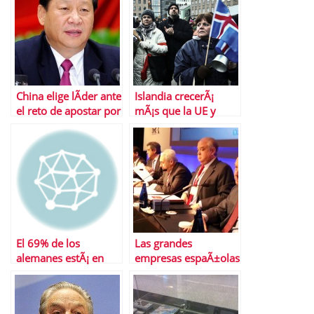
China elige lÃ­der ante
Islandia crecerÃ¡
el reto de apostar por
mÃ¡s que la UE y
crecimiento
EEUU tras dejar caer
econÃ³mico o
a sus bancos
igualdad social
El 69% de los
Las grandes
alemanes estÃ¡ en
empresas espaÃ±olas
contra de la polÃ­tica
destacan la necesidad
de Angela Merkel
de que Latam
desarrolle sus bolsas