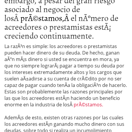
embargo, a pesar del gran riesgo
asociado al negocio de
losÂ
prÃ©stamos,Â
el nÃºmero de
acreedores o prestamistas estÃ¡
creciendo continuamente.
La razÃ³n es simple: los acreedores o prestamistas
pueden hacer dinero de su deuda. De hecho, ganan
aÃºn mÃ¡s dinero si usted se encuentra en mora, ya
que no siempre lograrÃ¡ pagar a tiempo su deuda por
los intereses extremadamente altos y los cargos que
suelen aÃ±adirse a su cuenta de crÃ©dito por no ser
capaz de pagar cuando tenÃ­a la obligaciÃ³n de hacerlo.
Estas son probablemente las razones principales por
las que los acreedores estÃ¡n haciendo un beneficio
enorme en la industria de losÂ
prÃ©stamos.
AdemÃ¡s de esto, existen otras razones por las cuales
los acreedores estÃ¡n ganando mucho dinero con sus
deudas, sobre todo si realiza un incumplimiento