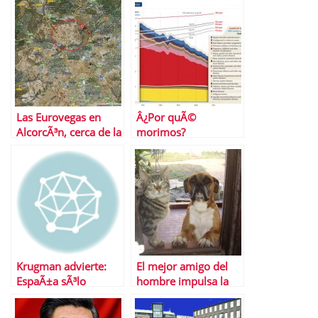
Las Eurovegas en
Â¿Por quÃ©
AlcorcÃ³n, cerca de la
morimos?
ciudad financiera del
Santander
Krugman advierte:
El mejor amigo del
EspaÃ±a sÃ³lo
hombre impulsa la
bajarÃ¡ el desempleo
economÃ­a de EEUU
si sale del euro