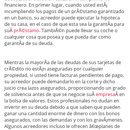
financiero. En primer lugar, cuando usted estÃ¡
incumpliendo los pagos de un prÃ©stamo garantizado
en un banco, su acreedor puede ejecutar la hipoteca
de su casa, en el caso de que esta sea la garantÃ­a para
suÂ
prÃ©stamo
. TambiÃ©n puede llevar su coche o
cualquier cosa que posea y que pueda dar como
garantÃ­a de su deuda.
Mientras la mayorÃ­a de las deudas de sus tarjetas de
crÃ©dito no estÃ¡n aseguradas por cualquier
propiedad, si usted tiene facturas pendientes de pago,
su acreedor puede demandarlo en la corte y dicho
juicio crea lazos asegurados, proporcionando un grado
de solvencia antes de que se negocie suÂ
empresa
Â en
la bolsa de valores. Estos profesionales no dudan en
invertir en su deuda debido a que saben que pueden
ganar una cantidad enorme de dinero con los bonos
asegurados, con las demandas y con los gravÃ¡menes.
Algunos acreedores incluso le ofrecen â€œplanes de