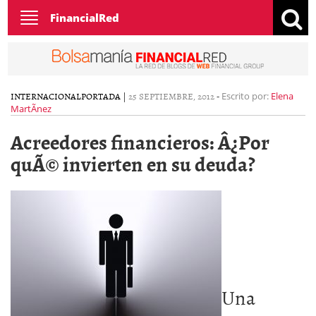
Toggle
FinancialRed
navigation
INTERNACIONAL
PORTADA
|
25 SEPTIEMBRE, 2012
-
Escrito por:
Elena
MartÃ­nez
Acreedores financieros: Â¿Por
quÃ© invierten en su deuda?
Una