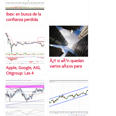
Ibex: en busca de la
confianza perdida
Â¿Y si aÃºn quedan
varios aÃ±os para
Apple, Google, AIG,
que acabe este
Citigroup: Las 4
mercado secular
acciones que
bajista?
prefieren los ricos