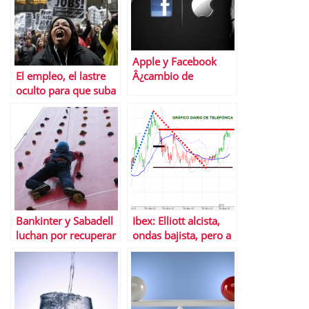
Apple y Facebook
El empleo, el lastre
Â¿cambio de
oculto para que suba
papeles?
la bolsa de EEUU
Bankinter y Sabadell
Ibex: Elliott alcista,
luchan por recuperar
ondas bajista, pero a
las posiciones
medio, alcistas sÃ­ o
perdidas en Bolsa
sÃ­