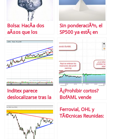
Bolsa: HacÃ­a dos
Sin ponderaciÃ³n, el
aÃ±os que los
SP500 ya estÃ¡ en
inversores no eran
mÃ¡ximos histÃ³ricos
tan optimistas
Inditex parece
Â¿Prohibir cortos?
deslocalizarse tras la
BofAML vende
pÃ©rdida de la
Saipem antes de que
Ferrovial, OHL y
directriz alcista
caiga un 35%
TÃ©cnicas Reunidas:
3 valores del Ibex 35
en el punto de mira