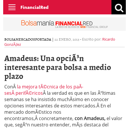
Toggle
FinancialRed
navigation
BOLSA
MERCADOS
PORTADA
|
22 ENERO, 2013
-
Escrito por:
Ricardo
GonzÃ¡lez
Amadeus: Una opciÃ³n
interesante para bolsa a medio
plazo
ConÂ
la mejora tÃ©cnica de los paÃ­
sesÂ perifÃ©ricos
Â la verdad es que en las Ãºltimas
semanas se ha insistido muchÃ­simo en conocer
opciones interesantes de estos mercados.Â
En el
mercado domÃ©stico nos
encontramos,Â concretamente,
con Amadeus,
el valor
que, segÃºn nuestro entender, mÃ¡s destaca del