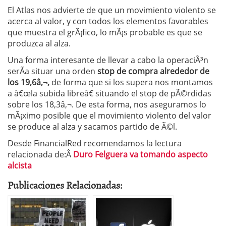
El Atlas nos advierte de que un movimiento violento se
acerca al valor, y con todos los elementos favorables
que muestra el grÃ¡fico, lo mÃ¡s probable es que se
produzca al alza.
Una forma interesante de llevar a cabo la operaciÃ³n
serÃ­a situar una orden
stop de compra alrededor de
los 19,6â‚¬,
de forma que si los supera nos montamos
a â€œla subida libreâ€ situando el stop de pÃ©rdidas
sobre los 18,3â‚¬. De esta forma, nos aseguramos lo
mÃ¡ximo posible que el movimiento violento del valor
se produce al alza y sacamos partido de Ã©l.
Desde FinancialRed recomendamos la lectura
relacionada de:Â
Duro Felguera va tomando aspecto
alcista
Publicaciones Relacionadas: