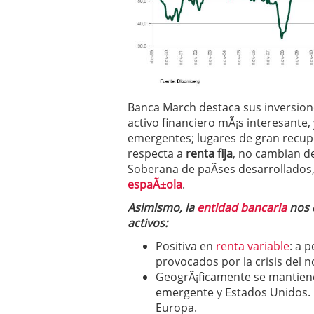
Banca March destaca sus inversion
activo financiero mÃ¡s interesante
emergentes; lugares de gran recupe
respecta a
renta fija
, no cambian d
Soberana de paÃ­ses desarrollados, 
espaÃ±ola
.
Asimismo, la
entidad bancaria
nos 
activos:
Positiva en
renta variable
: a 
provocados por la crisis del n
GeogrÃ¡ficamente se mantien
emergente y Estados Unidos. N
Europa.