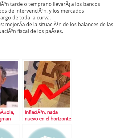
aciÃ³n tarde o temprano llevarÃ¡ a los bancos
ipos de intervenciÃ³n, y los mercados
argo de toda la curva.
: mejorÃ­a de la situaciÃ³n de los balances de las
aciÃ³n fiscal de los paÃ­ses.
aÃ±ola,
InflaciÃ³n, nada
ugman
nuevo en el horizonte
espaÃ±ol aunque sÃ­
en el de EE.UU.