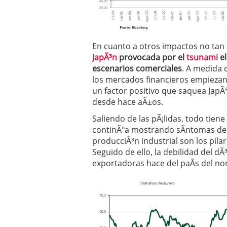
En cuanto a otros impactos no tan 
JapÃ³n
provocada por el
tsunami
el
escenarios comerciales
. A medida 
los mercados financieros empiezan
un factor positivo que saquea JapÃ
desde hace aÃ±os.
Saliendo de las pÃ¡lidas, todo tien
continÃºa mostrando sÃ­ntomas de
producciÃ³n industrial son los pila
Seguido de ello, la debilidad del 
exportadoras hace del paÃ­s del no