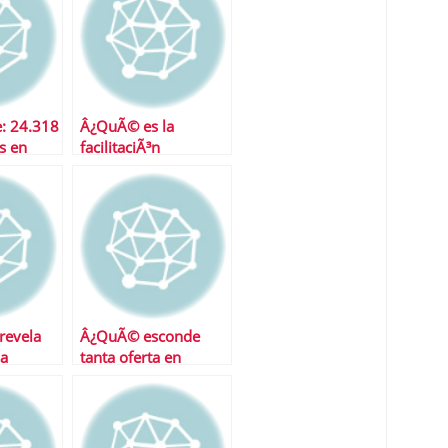
: 24.318
Â¿QuÃ© es la
s en
facilitaciÃ³n
cuantitativa?
revela
Â¿QuÃ© esconde
pa
tanta oferta en
depÃ³sitos?