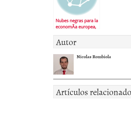
Nubes negras para la
economÃ­a europea,
y tormenta torrencial
Autor
en la espaÃ±ola
Nicolas Rombiola
Artículos relacionad