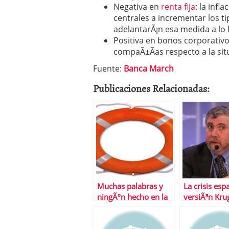
Negativa en
renta fija
: la infl
centrales a incrementar los t
adelantarÃ¡n esa medida a lo l
Positiva en bonos corporativos
compaÃ±Ã­as respecto a la situ
Fuente:
Banca March
Publicaciones Relacionadas:
Muchas palabras y
La crisis esp
ningÃºn hecho en la
versiÃ³n Kr
reestructuraciÃ³n
bancaria