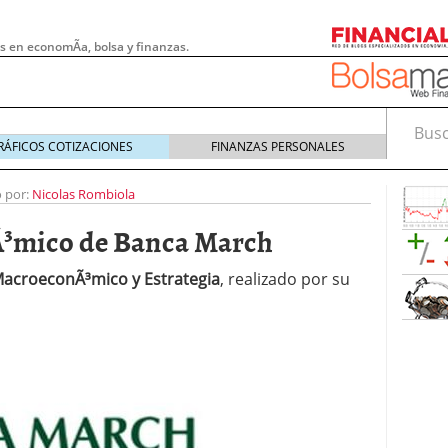
s en economÃ­a, bolsa y finanzas.
Busca
RÁFICOS COTIZACIONES
FINANZAS PERSONALES
o por:
Nicolas Rombiola
Ã³mico de Banca March
 MacroeconÃ³mico y Estrategia
, realizado por su
 pymes: la obligación que muchas empresas
s demasiado tarde
20/07/2026
e Deben Saber los Traders Mexicanos Antes de