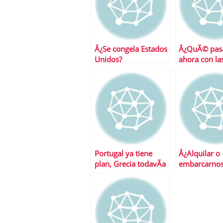
Â¿Se congela Estados
Â¿QuÃ© pas
Unidos?
ahora con las
que necesitan
Portugal ya tiene
Â¿Alquilar o
plan, Grecia todavÃ­a
embarcarnos
deberÃ¡ esperar
hipoteca?