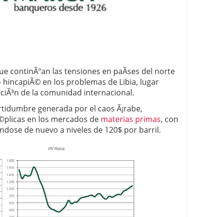
 proceso tradicional: ventajas reales para pymes
a mÃ©dica cuando trabajas por cuenta propia
ue continÃºan las tensiones en paÃ­ses del norte
o hincapiÃ© en los problemas de Libia, lugar
nciÃ³n de la comunidad internacional.
ertidumbre generada por el caos Ã¡rabe,
©plicas en los mercados de
materias primas
, con
ndose de nuevo a niveles de 120$ por barril.