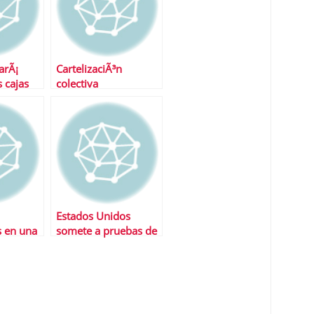
arÃ¡
CartelizaciÃ³n
 cajas
colectiva
 capital?
Estados Unidos
 en una
somete a pruebas de
estres a sus bancos