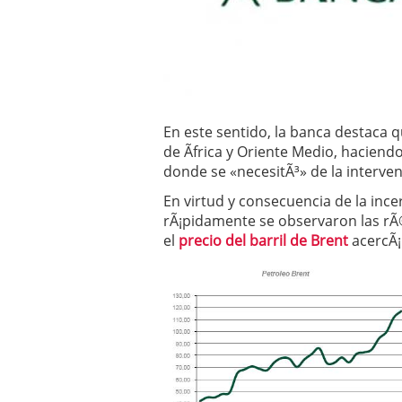
Operar
29/06/2026
Crear empresa online vs
29/05/2026
CÃ³mo afrontar una baj
26/05/2026
En este sentido, la banca destaca q
de Ãfrica y Oriente Medio, haciend
donde se «necesitÃ³» de la interve
En virtud y consecuencia de la inc
rÃ¡pidamente se observaron las rÃ
el
precio del barril de Brent
acercÃ¡