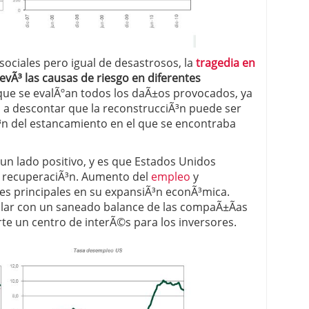
sociales pero igual de desastrosos, la
tragedia en
evÃ³ las causas de riesgo en diferentes
que se evalÃºan todos los daÃ±os provocados, ya
 a descontar que la reconstrucciÃ³n puede ser
³n del estancamiento en el que se encontraba
e un lado positivo, y es que Estados Unidos
 recuperaciÃ³n. Aumento del
empleo
y
res principales en su expansiÃ³n econÃ³mica.
dÃ³lar con un saneado balance de las compaÃ±Ã­as
rte un centro de interÃ©s para los inversores.