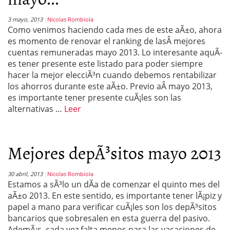
3 mayo, 2013
Nicolas Rombiola
Como venimos haciendo cada mes de este aÃ±o, ahora
es momento de renovar el ranking de lasÂ mejores
cuentas remuneradas mayo 2013. Lo interesante aquÃ­
es tener presente este listado para poder siempre
hacer la mejor elecciÃ³n cuando debemos rentabilizar
los ahorros durante este aÃ±o. Previo aÂ mayo 2013,
es importante tener presente cuÃ¡les son las
alternativas …
Leer
Mejores depÃ³sitos mayo 2013
30 abril, 2013
Nicolas Rombiola
Estamos a sÃ³lo un dÃ­a de comenzar el quinto mes del
aÃ±o 2013. En este sentido, es importante tener lÃ¡piz y
papel a mano para verificar cuÃ¡les son los depÃ³sitos
bancarios que sobresalen en esta guerra del pasivo.
AdemÃ¡s, cada vez falta menos para las vacaciones de