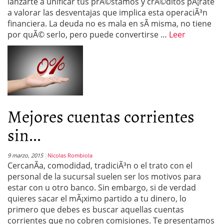
lanzarte a unificar tus prÃ©stamos y crÃ©ditos pÃ¡rate
a valorar las desventajas que implica esta operaciÃ³n
financiera. La deuda no es mala en sÃ­ misma, no tiene
por quÃ© serlo, pero puede convertirse …
Leer
Mejores cuentas corrientes
sin...
9 marzo, 2015
Nicolas Rombiola
CercanÃ­a, comodidad, tradiciÃ³n o el trato con el
personal de la sucursal suelen ser los motivos para
estar con u otro banco. Sin embargo, si de verdad
quieres sacar el mÃ¡ximo partido a tu dinero, lo
primero que debes es buscar aquellas cuentas
corrientes que no cobren comisiones. Te presentamos