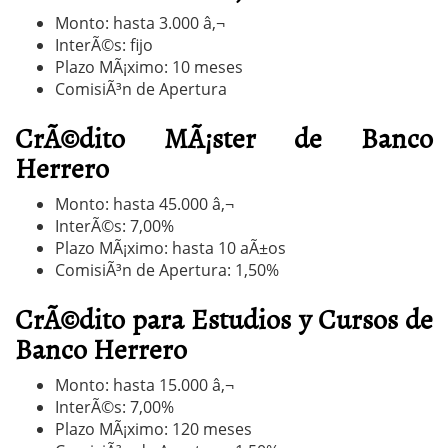
Monto: hasta 3.000 â‚¬
InterÃ©s: fijo
Plazo MÃ¡ximo: 10 meses
ComisiÃ³n de Apertura
CrÃ©dito MÃ¡ster de Banco
Herrero
Monto: hasta 45.000 â‚¬
InterÃ©s: 7,00%
Plazo MÃ¡ximo: hasta 10 aÃ±os
ComisiÃ³n de Apertura: 1,50%
CrÃ©dito para Estudios y Cursos de
Banco Herrero
Monto: hasta 15.000 â‚¬
InterÃ©s: 7,00%
Plazo MÃ¡ximo: 120 meses