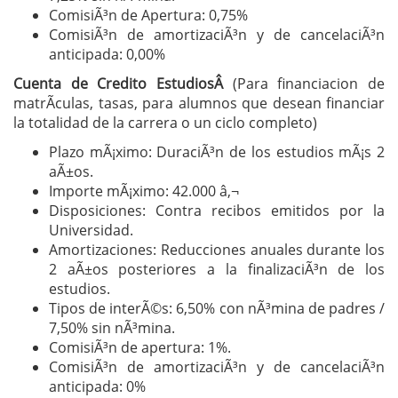
ComisiÃ³n de Apertura: 0,75%
ComisiÃ³n de amortizaciÃ³n y de cancelaciÃ³n
anticipada: 0,00%
Cuenta de Credito EstudiosÂ
(Para financiacion de
matrÃ­culas, tasas, para alumnos que desean financiar
la totalidad de la carrera o un ciclo completo)
Plazo mÃ¡ximo: DuraciÃ³n de los estudios mÃ¡s 2
aÃ±os.
Importe mÃ¡ximo: 42.000 â‚¬
Disposiciones: Contra recibos emitidos por la
Universidad.
Amortizaciones: Reducciones anuales durante los
2 aÃ±os posteriores a la finalizaciÃ³n de los
estudios.
Tipos de interÃ©s: 6,50% con nÃ³mina de padres /
7,50% sin nÃ³mina.
ComisiÃ³n de apertura: 1%.
ComisiÃ³n de amortizaciÃ³n y de cancelaciÃ³n
anticipada: 0%