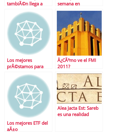
tambiÃ©n llega a
semana en
EspaÃ±a
Financialred
Los mejores
Â¿CÃ³mo ve el FMI
prÃ©stamos para
2011?
Navidad
Alea Jacta Est: Sareb
es una realidad
Los mejores ETF del
aÃ±o