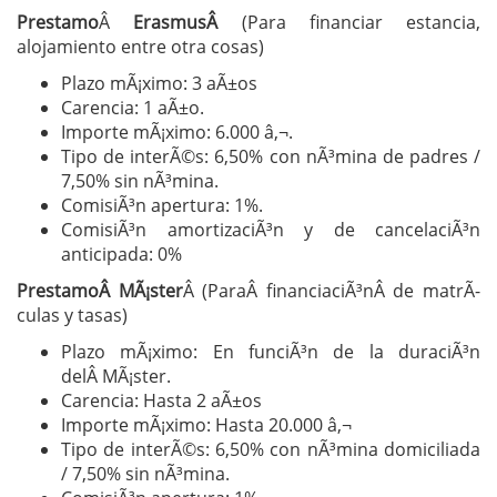
Prestamo
Â
ErasmusÂ
(Para financiar estancia,
alojamiento entre otra cosas)
Plazo mÃ¡ximo: 3 aÃ±os
Carencia: 1 aÃ±o.
Importe mÃ¡ximo: 6.000 â‚¬.
Tipo de interÃ©s: 6,50% con nÃ³mina de padres /
7,50% sin nÃ³mina.
ComisiÃ³n apertura: 1%.
ComisiÃ³n amortizaciÃ³n y de cancelaciÃ³n
anticipada: 0%
PrestamoÂ
MÃ¡ster
Â (ParaÂ financiaciÃ³nÂ de matrÃ­
culas y tasas)
Plazo mÃ¡ximo: En funciÃ³n de la duraciÃ³n
delÂ MÃ¡ster.
Carencia: Hasta 2 aÃ±os
Importe mÃ¡ximo: Hasta 20.000 â‚¬
Tipo de interÃ©s: 6,50% con nÃ³mina domiciliada
/ 7,50% sin nÃ³mina.