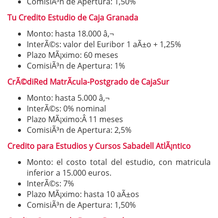
ComisiÃ³n de Apertura: 1,50%
Tu Credito Estudio de Caja Granada
Monto: hasta 18.000 â‚¬
InterÃ©s: valor del Euribor 1 aÃ±o + 1,25%
Plazo MÃ¡ximo: 60 meses
ComisiÃ³n de Apertura: 1%
CrÃ©diRed MatrÃ­cula-Postgrado de CajaSur
Monto: hasta 5.000 â‚¬
InterÃ©s: 0% nominal
Plazo MÃ¡ximo:Â 11 meses
ComisiÃ³n de Apertura: 2,5%
Credito para Estudios y Cursos Sabadell AtlÃ¡ntico
Monto: el costo total del estudio, con matricula
inferior a 15.000 euros.
InterÃ©s: 7%
Plazo MÃ¡ximo: hasta 10 aÃ±os
ComisiÃ³n de Apertura: 1,50%