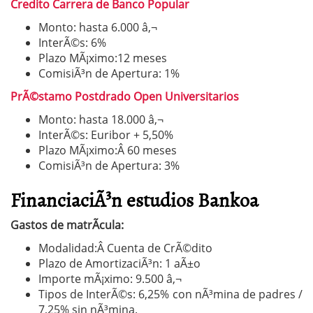
Credito Carrera de Banco Popular
Monto: hasta 6.000 â‚¬
InterÃ©s: 6%
Plazo MÃ¡ximo:12 meses
ComisiÃ³n de Apertura: 1%
PrÃ©stamo Postdrado Open Universitarios
Monto: hasta 18.000 â‚¬
InterÃ©s: Euribor + 5,50%
Plazo MÃ¡ximo:Â 60 meses
ComisiÃ³n de Apertura: 3%
FinanciaciÃ³n estudios Bankoa
Gastos de matrÃ­cula:
Modalidad:Â Cuenta de CrÃ©dito
Plazo de AmortizaciÃ³n: 1 aÃ±o
Importe mÃ¡ximo: 9.500 â‚¬
Tipos de InterÃ©s: 6,25% con nÃ³mina de padres /
7,25% sin nÃ³mina.