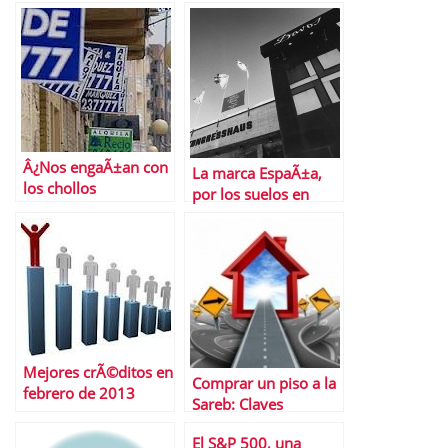
Â¿Nos engaÃ±an con
La marca EspaÃ±a,
los chollos
por los suelos en
inmobiliarios?
Davos: apenas 17
espaÃ±oles, en la
lista confidencial de
invitados
Mejores crÃ©ditos en
Comprar un piso a la
febrero de 2013
Sareb: Claves
esenciales
El S&P 500, una