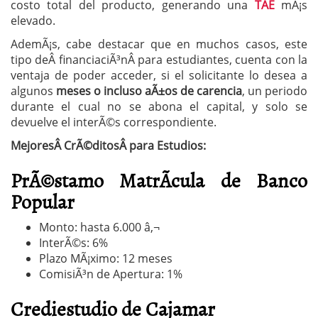
costo total del producto, generando una
TAE
mÃ¡s
elevado.
AdemÃ¡s, cabe destacar que en muchos casos, este
tipo deÂ financiaciÃ³nÂ para estudiantes, cuenta con la
ventaja de poder acceder, si el solicitante lo desea a
algunos
meses o incluso aÃ±os de carencia
, un periodo
durante el cual no se abona el capital, y solo se
devuelve el interÃ©s correspondiente.
MejoresÂ CrÃ©ditosÂ para Estudios:
PrÃ©stamo MatrÃ­cula de Banco
Popular
Monto: hasta 6.000 â‚¬
InterÃ©s: 6%
Plazo MÃ¡ximo: 12 meses
ComisiÃ³n de Apertura: 1%
Crediestudio de Cajamar