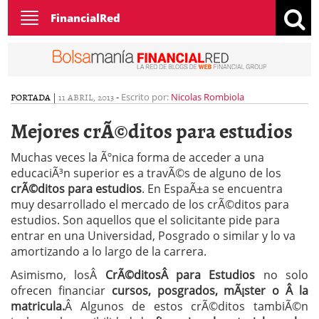
Toggle
FinancialRed
navigation
PORTADA
|
11 ABRIL, 2013
-
Escrito por:
Nicolas Rombiola
Mejores crÃ©ditos para estudios
Muchas veces la Ãºnica forma de acceder a una
educaciÃ³n superior es a travÃ©s de alguno de los
crÃ©ditos para estudios
. En EspaÃ±a se encuentra
muy desarrollado el mercado de los crÃ©ditos para
estudios. Son aquellos que el solicitante pide para
entrar en una Universidad, Posgrado o similar y lo va
amortizando a lo largo de la carrera.
Asimismo, losÂ
CrÃ©ditosÂ para Estudios
no solo
ofrecen financiar
cursos, posgrados, mÃ¡ster o Â la
matricula.
Â Algunos de estos crÃ©ditos tambiÃ©n