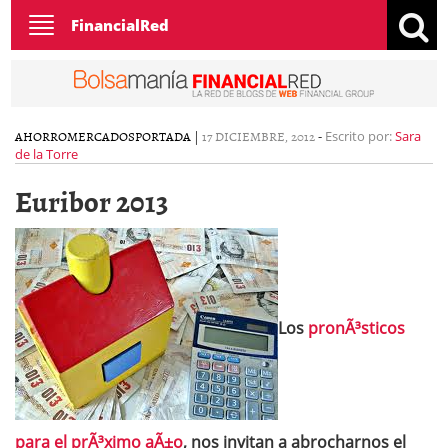
Toggle
FinancialRed
navigation
AHORRO
MERCADOS
PORTADA
|
17 DICIEMBRE, 2012
-
Escrito por:
Sara
de la Torre
Euribor 2013
Los
pronÃ³sticos
para el prÃ³ximo aÃ±o
, nos invitan a abrocharnos el