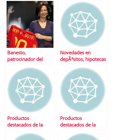
Banesto,
Novedades en
patrocinador del
depÃ³sitos, hipotecas
seleccionado
y prÃ©stamos
holandÃ©s
Productos
Productos
destacados de la
destacados de la
semana
semana