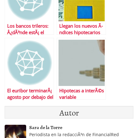
Los bancos trileros:
Llegan los nuevos Ã­
Â¿dÃ³nde estÃ¡ el
ndices hipotecarios
euribor aquÃ­ o aquÃ­?
El euribor terminarÃ¡
Hipotecas a interÃ©s
agosto por debajo del
variable
1% por primera vez
Â¿convenientes?
Autor
en su historia
Sara de la Torre
Periodista en la redacciÃ³n de FinancialRed