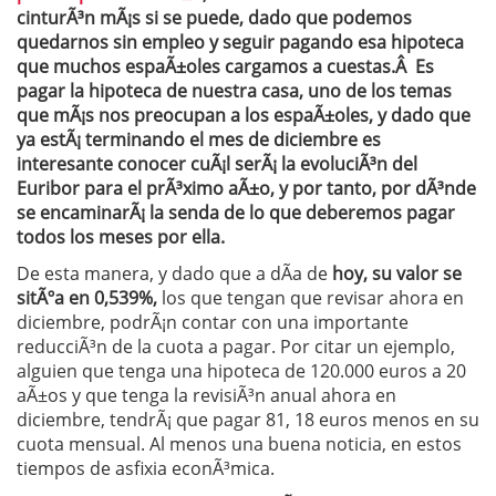
cinturÃ³n mÃ¡s si se puede, dado que podemos
quedarnos sin empleo y seguir pagando esa hipoteca
que muchos espaÃ±oles cargamos a cuestas.Â Es
pagar la hipoteca de nuestra casa, uno de los temas
que mÃ¡s nos preocupan a los espaÃ±oles, y dado que
ya estÃ¡ terminando el mes de diciembre es
interesante conocer cuÃ¡l serÃ¡ la evoluciÃ³n del
Euribor para el prÃ³ximo aÃ±o, y por tanto, por dÃ³nde
se encaminarÃ¡ la senda de lo que deberemos pagar
todos los meses por ella.
De esta manera, y dado que a dÃ­a de
hoy, su valor se
sitÃºa en 0,539%,
los que tengan que revisar ahora en
diciembre, podrÃ¡n contar con una importante
reducciÃ³n de la cuota a pagar. Por citar un ejemplo,
alguien que tenga una hipoteca de 120.000 euros a 20
aÃ±os y que tenga la revisiÃ³n anual ahora en
diciembre, tendrÃ¡ que pagar 81, 18 euros menos en su
cuota mensual. Al menos una buena noticia, en estos
tiempos de asfixia econÃ³mica.