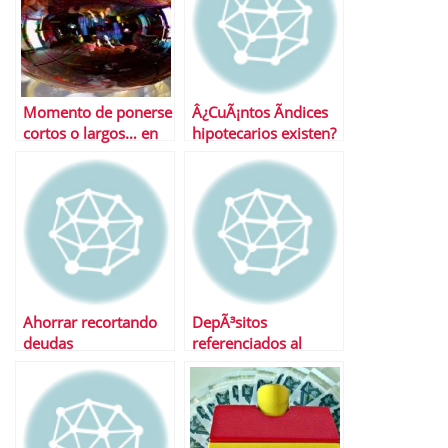
Momento de ponerse
Â¿CuÃ¡ntos Ã­ndices
cortos o largos… en
hipotecarios existen?
depÃ³sitos a plazo
fijo
Ahorrar recortando
DepÃ³sitos
deudas
referenciados al
euribor Â¿Una buena
idea?