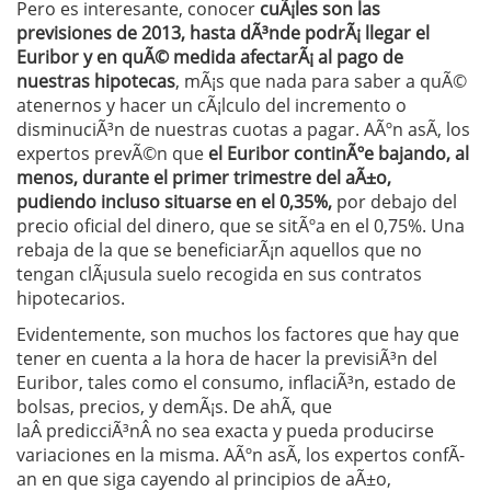
Pero es interesante, conocer
cuÃ¡les son las
previsiones de 2013,
hasta dÃ³nde podrÃ¡ llegar el
Euribor y en quÃ© medida afectarÃ¡ al pago de
nuestras hipotecas
, mÃ¡s que nada para saber a quÃ©
atenernos y hacer un cÃ¡lculo del incremento o
disminuciÃ³n de nuestras cuotas a pagar. AÃºn asÃ­, los
expertos prevÃ©n que
el Euribor continÃºe bajando, al
menos, durante el primer trimestre del aÃ±o,
pudiendo incluso situarse en el 0,35%,
por debajo del
precio oficial del dinero, que se sitÃºa en el 0,75%. Una
rebaja de la que se beneficiarÃ¡n aquellos que no
tengan clÃ¡usula suelo recogida en sus contratos
hipotecarios.
Evidentemente, son muchos los factores que hay que
tener en cuenta a la hora de hacer la previsiÃ³n del
Euribor, tales como el consumo, inflaciÃ³n, estado de
bolsas, precios, y demÃ¡s. De ahÃ­, que
laÂ predicciÃ³nÂ no sea exacta y pueda producirse
variaciones en la misma. AÃºn asÃ­, los expertos confÃ­
an en que siga cayendo al principios de aÃ±o,