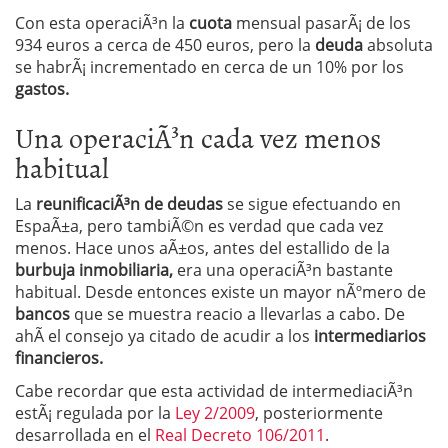
Con esta operaciÃ³n la
cuota
mensual pasarÃ¡ de los
934 euros a cerca de 450 euros, pero la
deuda
absoluta
se habrÃ¡ incrementado en cerca de un 10% por los
gastos.
Una operaciÃ³n cada vez menos
habitual
La
reunificaciÃ³n de deudas
se sigue efectuando en
EspaÃ±a, pero tambiÃ©n es verdad que cada vez
menos. Hace unos aÃ±os, antes del estallido de la
burbuja inmobiliaria,
era una operaciÃ³n bastante
habitual. Desde entonces existe un mayor nÃºmero de
bancos
que se muestra reacio a llevarlas a cabo. De
ahÃ­ el consejo ya citado de acudir a los
intermediarios
financieros.
Cabe recordar que esta actividad de intermediaciÃ³n
estÃ¡ regulada por la
Ley 2/2009
, posteriormente
desarrollada en el
Real Decreto 106/2011
.