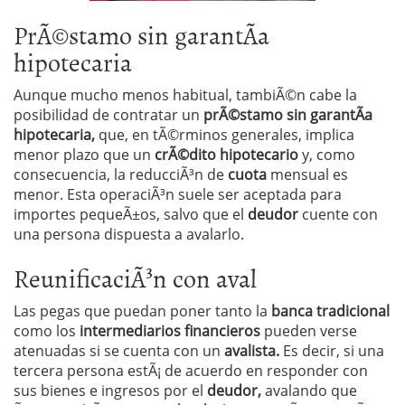
PrÃ©stamo sin garantÃ­a
hipotecaria
Aunque mucho menos habitual, tambiÃ©n cabe la
posibilidad de contratar un
prÃ©stamo sin garantÃ­a
hipotecaria,
que, en tÃ©rminos generales, implica
menor plazo que un
crÃ©dito hipotecario
y, como
consecuencia, la reducciÃ³n de
cuota
mensual es
menor. Esta operaciÃ³n suele ser aceptada para
importes pequeÃ±os, salvo que el
deudor
cuente con
una persona dispuesta a avalarlo.
ReunificaciÃ³n con aval
Las pegas que puedan poner tanto la
banca tradicional
como los
intermediarios financieros
pueden verse
atenuadas si se cuenta con un
avalista.
Es decir, si una
tercera persona estÃ¡ de acuerdo en responder con
sus bienes e ingresos por el
deudor,
avalando que