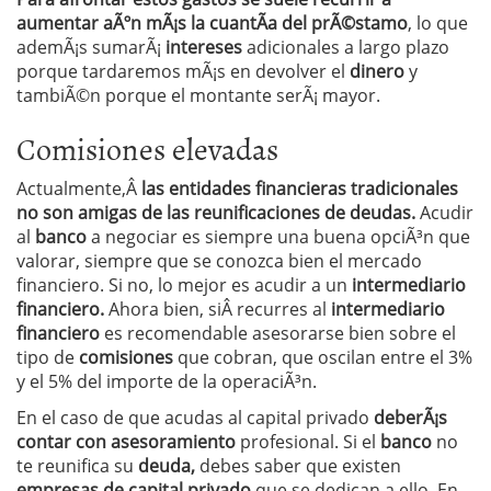
aumentar aÃºn mÃ¡s la cuantÃ­a del prÃ©stamo
, lo que
ademÃ¡s sumarÃ¡
intereses
adicionales a largo plazo
porque tardaremos mÃ¡s en devolver el
dinero
y
tambiÃ©n porque el montante serÃ¡ mayor.
Comisiones elevadas
Actualmente,Â
las entidades financieras tradicionales
no son amigas de las reunificaciones
de deudas.
Acudir
al
banco
a negociar es siempre una buena opciÃ³n que
valorar, siempre que se conozca bien el mercado
financiero. Si no, lo mejor es acudir a un
intermediario
financiero.
Ahora bien, siÂ recurres al
intermediario
financiero
es recomendable asesorarse bien sobre el
tipo de
comisiones
que cobran, que oscilan entre el 3%
y el 5% del importe de la operaciÃ³n.
En el caso de que acudas al capital privado
deberÃ¡s
contar
con asesoramiento
profesional. Si el
banco
no
te reunifica su
deuda,
debes saber que existen
empresas de capital privado
que se dedican a ello. En