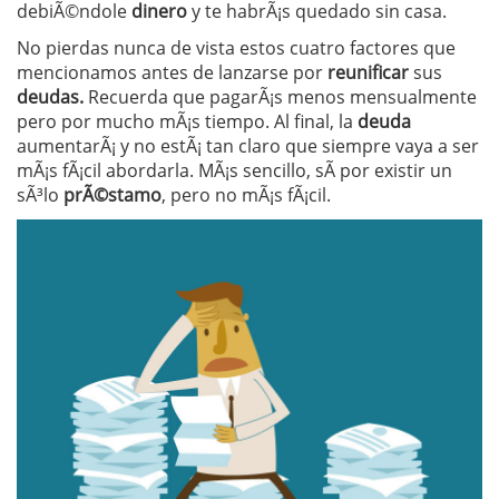
debiÃ©ndole
dinero
y te habrÃ¡s quedado sin casa.
No pierdas nunca de vista estos cuatro factores que
mencionamos antes de lanzarse por
reunificar
sus
deudas.
Recuerda que pagarÃ¡s menos mensualmente
pero por mucho mÃ¡s tiempo. Al final, la
deuda
aumentarÃ¡ y no estÃ¡ tan claro que siempre vaya a ser
mÃ¡s fÃ¡cil abordarla. MÃ¡s sencillo, sÃ­ por existir un
sÃ³lo
prÃ©stamo
, pero no mÃ¡s fÃ¡cil.