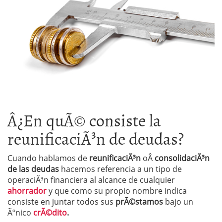
Â¿En quÃ© consiste la
reunificaciÃ³n de deudas?
Cuando hablamos de
reunificaciÃ³n
oÂ
consolidaciÃ³n
de las deudas
hacemos referencia a un tipo de
operaciÃ³n financiera al alcance de cualquier
ahorrador
y que como su propio nombre indica
consiste en juntar todos sus
prÃ©stamos
bajo un
Ãºnico
crÃ©dito
.