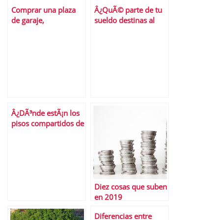
financiero?
Comprar una plaza
Â¿QuÃ© parte de tu
de garaje,
sueldo destinas al
Â¿prÃ©stamo
alquiler?
personal o hipoteca?
Â¿DÃ³nde estÃ¡n los
pisos compartidos de
alquiler mÃ¡s caros y
mÃ¡s baratos de
EspaÃ±a?
Diez cosas que suben
en 2019
Diferencias entre