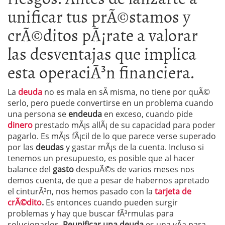
unificar tus prÃ©stamos y
crÃ©ditos pÃ¡rate a valorar
las desventajas que implica
esta operaciÃ³n financiera.
La
deuda
no es mala en sÃ­ misma, no tiene por quÃ©
serlo, pero puede convertirse en un problema cuando
una persona se
endeuda
en exceso, cuando pide
dinero
prestado mÃ¡s allÃ¡ de su capacidad para poder
pagarlo. Es mÃ¡s fÃ¡cil de lo que parece verse superado
por las
deudas
y gastar mÃ¡s de la cuenta. Incluso si
tenemos un presupuesto, es posible que al hacer
balance del
gasto
despuÃ©s de varios meses nos
demos cuenta, de que a pesar de habernos apretado
el cinturÃ³n, nos hemos pasado con la
tarjeta de
crÃ©dito
.
Es entonces cuando pueden surgir
problemas y hay que buscar fÃ³rmulas para
solucionarlos.
Reunificar una
deuda
es una vÃ­a para