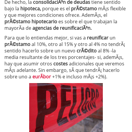
De hecho, la
consolidaciÃ³n de deudas
tiene sentido
bajo la
hipoteca,
porque es el
prÃ©stamo
mÃ¡s flexible
y que mejores condiciones ofrece. AdemÃ¡s, el
prÃ©stamo hipotecario
es sobre el que trabajan la
mayorÃ­a de
agencias de reunificaciÃ³n.
Para que lo entiendas mejor, si vas a
reunificar
un
prÃ©stamo
al 10%, otro al 15% y otro al 4% no tendrÃ¡
sentido hacerlo sobre un nuevo
crÃ©dito
al 8% -la
media resultante de los tres porcentajes- si, ademÃ¡s,
hay que asumir otros
costes
adicionales que veremos
mÃ¡s adelante. Sin embargo, sÃ­ que tendrÃ¡ hacerlo
sobre uno a
eurÃ­bor
+1% e incluso mÃ¡s +2%).