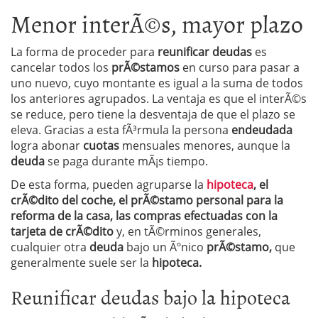
Menor interÃ©s, mayor plazo
La forma de proceder para
reunificar deudas
es
cancelar todos los
prÃ©stamos
en curso para pasar a
uno nuevo, cuyo montante es igual a la suma de todos
los anteriores agrupados. La ventaja es que el interÃ©s
se reduce, pero tiene la desventaja de que el plazo se
eleva. Gracias a esta fÃ³rmula la persona
endeudada
logra abonar
cuotas
mensuales menores, aunque la
deuda
se paga durante mÃ¡s tiempo.
De esta forma, pueden agruparse la
hipoteca
, el
crÃ©dito del coche, el prÃ©stamo personal para la
reforma de la casa, las compras efectuadas con la
tarjeta de crÃ©dito
y, en tÃ©rminos generales,
cualquier otra
deuda
bajo un Ãºnico
prÃ©stamo,
que
generalmente suele ser la
hipoteca.
Reunificar deudas bajo la hipoteca