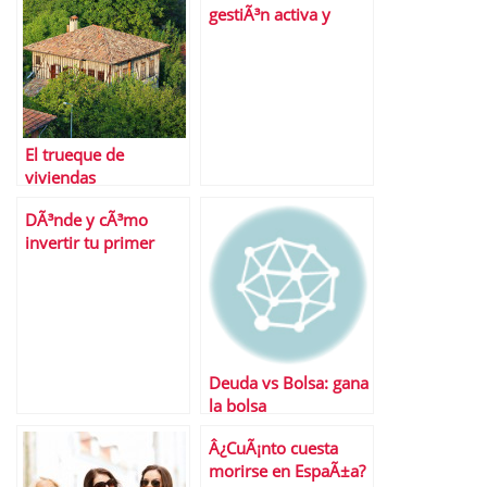
gestiÃ³n activa y
gestiÃ³n pasiva de las
inversiones
El trueque de
viviendas
DÃ³nde y cÃ³mo
invertir tu primer
sueldo
Deuda vs Bolsa: gana
la bolsa
Â¿CuÃ¡nto cuesta
morirse en EspaÃ±a?