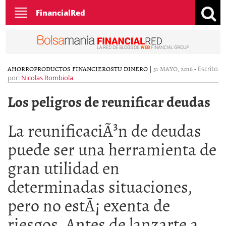
Toggle
FinancialRed
navigation
AHORRO
PRODUCTOS FINANCIEROS
TU DINERO
|
31 MAYO, 2016
-
Escrito
por:
Nicolas Rombiola
Los peligros de reunificar deudas
La reunificaciÃ³n de deudas
puede ser una herramienta de
gran utilidad en
determinadas situaciones,
pero no estÃ¡ exenta de
riesgos. Antes de lanzarte a