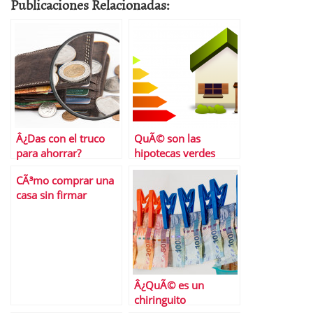
Publicaciones Relacionadas:
Â¿Das con el truco
QuÃ© son las
para ahorrar?
hipotecas verdes
CÃ³mo comprar una
casa sin firmar
hipoteca con el banco
Â¿QuÃ© es un
chiringuito