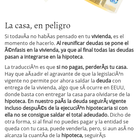
La casa, en peligro
Si todavÃ­a no habÃ­as pensado en tu
vivienda,
es el
momento de hacerlo.
Al reunificar deudas se pone el
Ã©nfasis en la vivienda, ya que al final todas las deudas
pasan a integrarse en la hipoteca
.
La traducciÃ³n es que
si no pagas, perderÃ¡s tu casa.
Hay que aÃ±adir el agravante de que la legislaciÃ³n
vigente no permite por ahora saldar la
deuda
con
entrega de la vivienda, algo que sÃ­ ocurre en EEUU,
donde basta con entregar la casa para olvidarse de la
hipoteca.
En nuestro paÃ­s la deuda seguirÃ¡ vigente
incluso despuÃ©s de la ejecuciÃ³n hipotecaria si con
ella no se consigue saldar el total adeudado.
Dicho de
otra forma, si al final no puedes pagar y la entidad se
queda con tu casa, puede venderla, pero, si aun asÃ­ no
alcanza la cuantÃ­a de la
hipoteca,
seguirÃ¡s