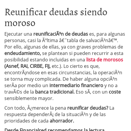
Reunificar deudas siendo
moroso
Ejecutar una
reunificaciÃ³n de deudas
es, para algunas
personas, casi la Ãºltima â€˜tabla de salvaciÃ³nâ€™.
Por ello, algunas de ellas, ya con graves problemas de
endeudamiento,
se plantean si pueden recurrir a esta
posibilidad estando incluidas en una
lista de morosos
(Asnef, RAI, CIRBE, FIJ,
etc.). Lo cierto es que,
encontrÃ¡ndose en esas circunstancias, la operaciÃ³n
se torna muy complicada. De haber alguna opciÃ³n
serÃ­a por medio un
intermediario financiero
y no a
travÃ©s de la
banca tradicional.
Eso sÃ­, con un
coste
sensiblemente mayor.
Con todo, Â¿merece la pena
reunificar deudas?
La
respuesta dependerÃ¡ de la situaciÃ³n y de las
prioridades de cada
ahorrador.
Desde Financialred recomendamos la lectura