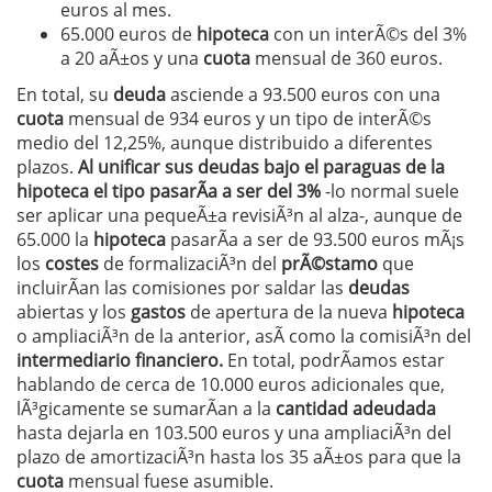
euros al mes.
65.000 euros de
hipoteca
con un interÃ©s del 3%
a 20 aÃ±os y una
cuota
mensual de 360 euros.
En total, su
deuda
asciende a 93.500 euros con una
cuota
mensual de 934 euros y un tipo de interÃ©s
medio del 12,25%, aunque distribuido a diferentes
plazos.
Al unificar sus deudas bajo el paraguas de la
hipoteca el tipo pasarÃ­a a ser del 3%
-lo normal suele
ser aplicar una pequeÃ±a revisiÃ³n al alza-, aunque de
65.000 la
hipoteca
pasarÃ­a a ser de 93.500 euros mÃ¡s
los
costes
de formalizaciÃ³n del
prÃ©stamo
que
incluirÃ­an las comisiones por saldar las
deudas
abiertas y los
gastos
de apertura de la nueva
hipoteca
o ampliaciÃ³n de la anterior, asÃ­ como la comisiÃ³n del
intermediario financiero.
En total, podrÃ­amos estar
hablando de cerca de 10.000 euros adicionales que,
lÃ³gicamente se sumarÃ­an a la
cantidad adeudada
hasta dejarla en 103.500 euros y una ampliaciÃ³n del
plazo de amortizaciÃ³n hasta los 35 aÃ±os para que la
cuota
mensual fuese asumible.