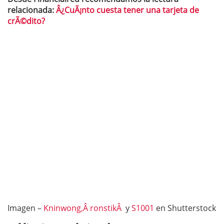
relacionada:
Â¿CuÃ¡nto cuesta tener una tarjeta de
crÃ©dito?
Imagen –
Kninwong,Â
ronstik
Â
y
S1001
en Shutterstock