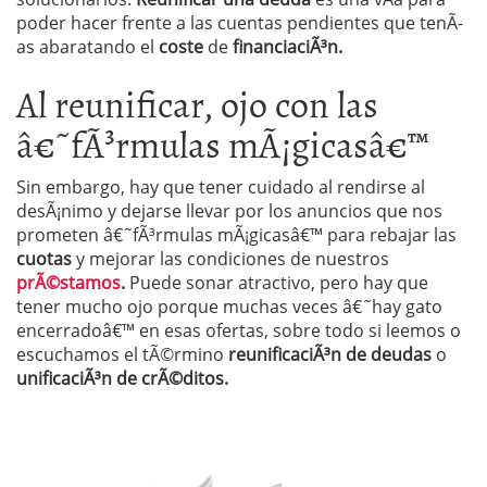
poder hacer frente a las cuentas pendientes que tenÃ­
as abaratando el
coste
de
financiaciÃ³n.
Al reunificar, ojo con las
â€˜fÃ³rmulas mÃ¡gicasâ€™
Sin embargo, hay que tener cuidado al rendirse al
desÃ¡nimo y dejarse llevar por los anuncios que nos
prometen â€˜fÃ³rmulas mÃ¡gicasâ€™ para rebajar las
cuotas
y mejorar las condiciones de nuestros
prÃ©stamos
.
Puede sonar atractivo, pero hay que
tener mucho ojo porque muchas veces â€˜hay gato
encerradoâ€™ en esas ofertas, sobre todo si leemos o
escuchamos el tÃ©rmino
reunificaciÃ³n de deudas
o
unificaciÃ³n de crÃ©ditos.