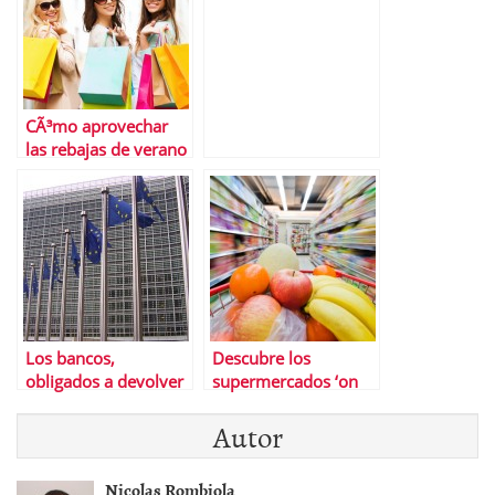
CÃ³mo aprovechar
las rebajas de verano
Los bancos,
Descubre los
obligados a devolver
supermercados ‘on
el dinero cobrado de
line’ mÃ¡s baratos
Autor
mÃ¡s en las hipotecas
con ‘clÃ¡usulas suelo’
Nicolas Rombiola