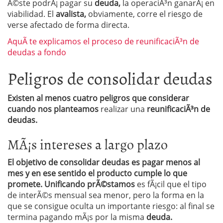
Ã©ste podrÃ¡ pagar su
deuda,
la operaciÃ³n ganarÃ¡ en
viabilidad. El
avalista,
obviamente, corre el riesgo de
verse afectado de forma directa.
AquÃ­ te explicamos el proceso de reunificaciÃ³n de
deudas a fondo
Peligros de consolidar deudas
Existen al menos cuatro peligros que considerar
cuando nos planteamos
realizar una
reunificaciÃ³n de
deudas.
MÃ¡s intereses a largo plazo
El objetivo de consolidar deudas es pagar menos al
mes y en
ese sentido
el producto cumple lo que
promete
.
Unificando prÃ©stamos
es fÃ¡cil que el tipo
de interÃ©s mensual sea menor, pero la forma en la
que se consigue oculta un importante riesgo: al final se
termina pagando mÃ¡s por la misma
deuda.