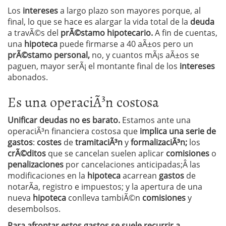
Los
intereses
a largo plazo son mayores porque, al
final, lo que se hace es alargar la vida total de la
deuda
a travÃ©s del
prÃ©stamo hipotecario.
A fin de cuentas,
una
hipoteca
puede firmarse a 40 aÃ±os pero un
prÃ©stamo personal,
no, y cuantos mÃ¡s aÃ±os se
paguen, mayor serÃ¡ el montante final de los
intereses
abonados.
Es una operaciÃ³n costosa
Unificar deudas no es barato.
Estamos ante una
operaciÃ³n financiera costosa que
implica una serie de
gastos
:
costes
de
tramitaciÃ³n
y
formalizaciÃ³n;
los
crÃ©ditos
que se cancelan suelen aplicar
comisiones
o
penalizaciones
por cancelaciones anticipadas;Â las
modificaciones en la
hipoteca
acarrean
gastos
de
notarÃ­a, registro e impuestos; y la apertura de una
nueva
hipoteca
conlleva tambiÃ©n
comisiones
y
desembolsos.
Para afrontar estos gastos se suele recurrir a