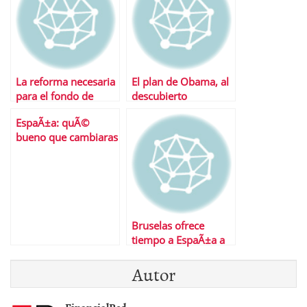
La reforma necesaria
El plan de Obama, al
para el fondo de
descubierto
rescate
EspaÃ±a: quÃ©
bueno que cambiaras
Bruselas ofrece
tiempo a EspaÃ±a a
cambio de mÃ¡s
Autor
ajustes
FinancialRed