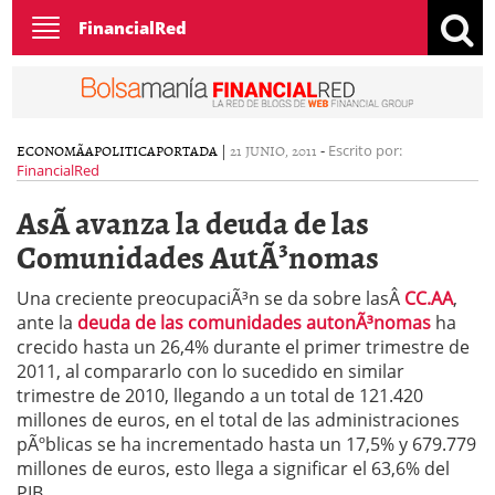
Toggle
FinancialRed
navigation
ECONOMÃ­A
POLITICA
PORTADA
|
21 JUNIO, 2011
-
Escrito por:
FinancialRed
AsÃ­ avanza la deuda de las
Comunidades AutÃ³nomas
Una creciente preocupaciÃ³n se da sobre lasÂ
CC.AA
,
ante la
deuda de las comunidades autonÃ³nomas
ha
crecido hasta un 26,4% durante el primer trimestre de
2011, al compararlo con lo sucedido en similar
trimestre de 2010, llegando a un total de 121.420
millones de euros, en el total de las administraciones
pÃºblicas se ha incrementado hasta un 17,5% y 679.779
millones de euros, esto llega a significar el 63,6% del
PIB.