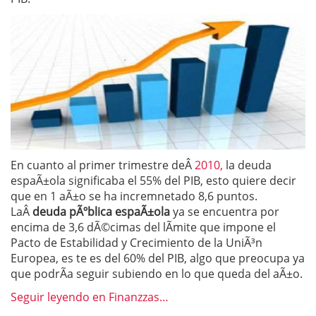
En cuanto al primer trimestre deÂ
2010,
la deuda
espaÃ±ola significaba el 55% del PIB, esto quiere decir
que en 1 aÃ±o se ha incremnetado 8,6 puntos.
LaÂ
deuda pÃºblica espaÃ±ola
ya se encuentra por
encima de 3,6 dÃ©cimas del lÃ­mite que impone el
Pacto de Estabilidad y Crecimiento de la UniÃ³n
Europea, es te es del 60% del PIB, algo que preocupa ya
que podrÃ­a seguir subiendo en lo que queda del aÃ±o.
Seguir leyendo en Finanzzas…