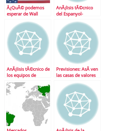
Â¿QuÃ© podemos
AnÃ¡lisis tÃ©cnico
esperar de Wall
del Espanyol-
Street?
Barcelona
AnÃ¡lisis tÃ©cnico de
Previsiones: AsÃ­ ven
los equipos de
las casas de valores
primera divisiÃ³n
2011 (I)
Mercados
AnÃ¡lisis de la