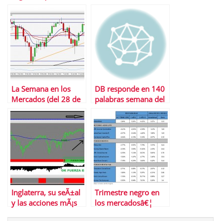
noviembre?
La Semana en los
DB responde en 140
Mercados (del 28 de
palabras semana del
abril al 5 de mayo)
10 al 16 de
noviembre
Inglaterra, su seÃ±al
Trimestre negro en
y las acciones mÃ¡s
los mercadosâ€¦
interesantes para
Â¿se ha salvado