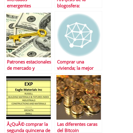
emergentes
blogosfera:
Santander y S&P 500
Patrones estacionales
Comprar una
de mercado y
vivienda; la mejor
curiosidades de este
forma de perder
2013
dinero
Â¿QuÃ© comprar la
Las diferentes caras
segunda quincena de
del Bitcoin