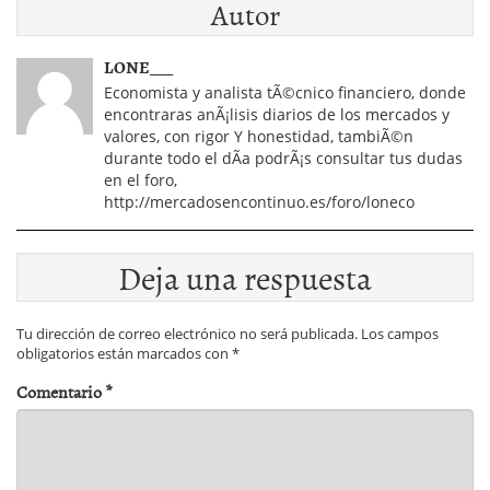
Autor
invertir en el medio
alguna inversiÃ³n de
plazo
las pÃ©rdidas? Y tÃº,
Â¿cuÃ¡nto has
LONE___
perdido?
Economista y analista tÃ©cnico financiero, donde
encontraras anÃ¡lisis diarios de los mercados y
valores, con rigor Y honestidad, tambiÃ©n
durante todo el dÃ­a podrÃ¡s consultar tus dudas
en el foro,
http://mercadosencontinuo.es/foro/loneco
Deja una respuesta
Tu dirección de correo electrónico no será publicada.
Los campos
obligatorios están marcados con
*
Comentario
*