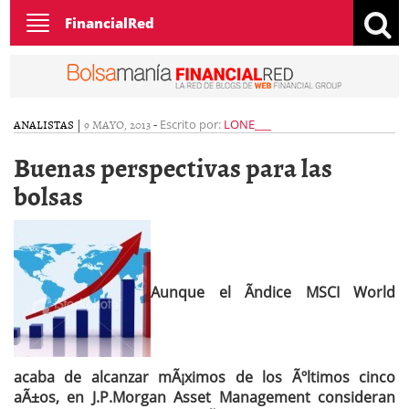
Toggle
FinancialRed
navigation
ANALISTAS
|
9 MAYO, 2013
-
Escrito por:
LONE___
Buenas perspectivas para las
bolsas
Aunque el Ã­ndice MSCI World
acaba de alcanzar mÃ¡ximos de los Ãºltimos cinco
aÃ±os, en J.P.Morgan Asset Management consideran