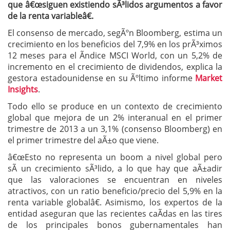
que â€œsiguen existiendo sÃ³lidos argumentos a favor
de la renta variableâ€.
El consenso de mercado, segÃºn Bloomberg, estima un
crecimiento en los beneficios del 7,9% en los prÃ³ximos
12 meses para el Ã­ndice MSCI World, con un 5,2% de
incremento en el crecimiento de dividendos, explica la
gestora estadounidense en su Ãºltimo informe
Market
Insights
.
Todo ello se produce en un contexto de crecimiento
global que mejora de un 2% interanual en el primer
trimestre de 2013 a un 3,1% (consenso Bloomberg) en
el primer trimestre del aÃ±o que viene.
â€œEsto no representa un boom a nivel global pero
sÃ­ un crecimiento sÃ³lido, a lo que hay que aÃ±adir
que las valoraciones se encuentran en niveles
atractivos, con un ratio beneficio/precio del 5,9% en la
renta variable globalâ€. Asimismo, los expertos de la
entidad aseguran que las recientes caÃ­das en las tires
de los principales bonos gubernamentales han