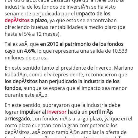
Por otro lado, cabe destacar que durante el 2010 la
industria de los fondos de inversiÃ³n se ha visto
seriamente perjudicada por el
impacto de los
depÃ³sitos
a plazo
, ya que estos se encontraban
ofreciendo buenas rentabilidades a medio plazo (de
hasta el 5% a 12 meses).
Tal es asÃ­, que
en 2010 el patrimonio de los fondos
cayo un 4,6%
, lo que representa una salida de 10.533
millones de euros.
En este sentido tanto el presidente de Inverco, Mariano
RabadÃ¡n, como el vicepresidente, reconocieron que
los depÃ³sitos han perjudicado la industria de los
fondos
, aunque se espera que el impacto sea menor
durante este aÃ±o.
En este sentido, subrayaron que la industria debe
lograr
impulsar al
inversor
hacia un perfil mÃ¡s
arriesgado
, con fondos mÃ¡s a largo plazo, ya que en el
corto plazo cuentan con la gran competencia los
depÃ³sitos, asÃ­ como tambiÃ©n ampliar la oferta de