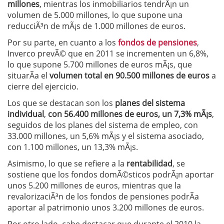
millones
, mientras los inmobiliarios tendrÃ¡n un
volumen de 5.000 millones, lo que supone una
reducciÃ³n de mÃ¡s de 1.000 millones de euros.
Por su parte, en cuanto a los
fondos de pensiones
,
Inverco prevÃ© que en 2011 se incrementen un 6,8%,
lo que supone 5.700 millones de euros mÃ¡s, que
situarÃ­a el
volumen total en 90.500 millones de euros
a
cierre del ejercicio.
Los que se destacan son los
planes del sistema
individual
,
con 56.400 millones de euros, un 7,3% mÃ¡s
,
seguidos de los planes del sistema de empleo, con
33.000 millones, un 5,6% mÃ¡s y el sistema asociado,
con 1.100 millones, un 13,3% mÃ¡s.
Asimismo, lo que se refiere a la
rentabilidad
, se
sostiene que los fondos domÃ©sticos podrÃ¡n aportar
unos 5.200 millones de euros, mientras que la
revalorizaciÃ³n de los fondos de pensiones podrÃ­a
aportar al patrimonio unos 3.200 millones de euros.