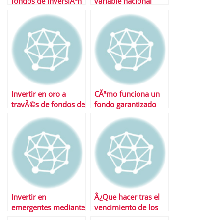
fondos de inversiÃ³n
variable nacional
tradicionales
Invertir en oro a
CÃ³mo funciona un
travÃ©s de fondos de
fondo garantizado
inversiÃ³n
Invertir en
Â¿Que hacer tras el
emergentes mediante
vencimiento de los
fondos
garantizados?