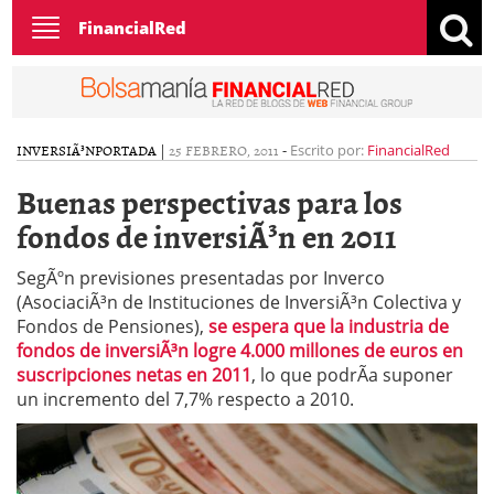
Toggle
FinancialRed
navigation
INVERSIÃ³N
PORTADA
|
25 FEBRERO, 2011
-
Escrito por:
FinancialRed
Buenas perspectivas para los
fondos de inversiÃ³n en 2011
SegÃºn previsiones presentadas por Inverco
(AsociaciÃ³n de Instituciones de InversiÃ³n Colectiva y
Fondos de Pensiones),
se espera que la industria de
fondos de inversiÃ³n logre 4.000 millones de euros en
suscripciones netas en 2011
, lo que podrÃ­a suponer
un incremento del 7,7% respecto a 2010.