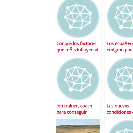
Conoce los factores
Los espaÃ±o
que mÃ¡s influyen al
emigran par
calcular la jubilaciÃ³n
trabajo com
algunas dÃ©
Job trainer, coach
Las nuevas
para conseguir
condiciones 
empleo
que tu empre
puede despe