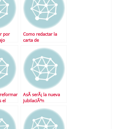
r por
Como redactar la
ajo
carta de
presentaciÃ³n
perfecta
 reformar
AsÃ­ serÃ¡ la nueva
s el
jubilaciÃ³n
ensiones