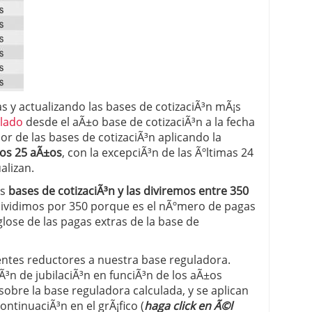
s y actualizando las bases de cotizaciÃ³n mÃ¡s
lado
desde el aÃ±o base de cotizaciÃ³n a la fecha
lor de las bases de cotizaciÃ³n aplicando la
mos 25 aÃ±os
, con la excepciÃ³n de las Ãºltimas 24
alizan.
as
bases de cotizaciÃ³n y las diviremos entre 350
Dividimos por 350 porque es el nÃºmero de pagas
glose de las pagas extras de la base de
ientes reductores a nuestra base reguladora.
Ã³n de jubilaciÃ³n en funciÃ³n de los aÃ±os
obre la base reguladora calculada, y se aplican
ntinuaciÃ³n en el grÃ¡fico (
haga click en Ã©l