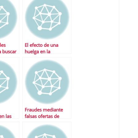
les
El efecto de una
a buscar
huelga en la
o hace
economÃ­a
cadas
Fraudes mediante
en las
falsas ofertas de
sa te
trabajo
dir