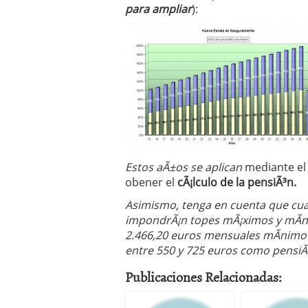
para ampliar
):
Estos aÃ±os se aplican
mediante el
obener el
cÃ¡lculo de la pensiÃ³n.
Asimismo, tenga en cuenta que cuan
impondrÃ¡n topes mÃ¡ximos y mÃ­n
2.466,20 euros mensuales mÃ­nimo 
entre 550 y 725 euros como pensiÃ³
Publicaciones Relacionadas: