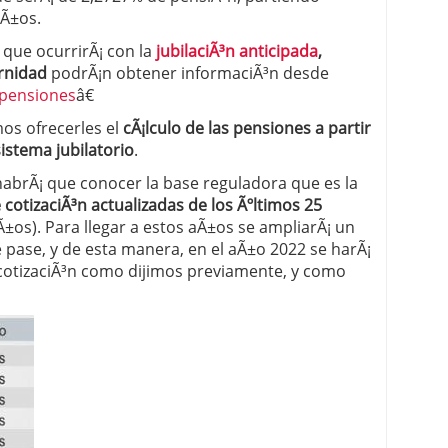
Ã±os.
que ocurrirÃ¡ con la
jubilaciÃ³n anticipada
,
ernidad
podrÃ¡n obtener informaciÃ³n desde
pensiones
â€
os ofrecerles el
cÃ¡lculo de las pensiones a partir
sistema jubilatorio
.
habrÃ¡ que conocer la base reguladora que es la
cotizaciÃ³n actualizadas de los Ãºltimos 25
±os). Para llegar a estos aÃ±os se ampliarÃ¡ un
 pase, y de esta manera, en el aÃ±o 2022 se harÃ¡
cotizaciÃ³n como dijimos previamente, y como