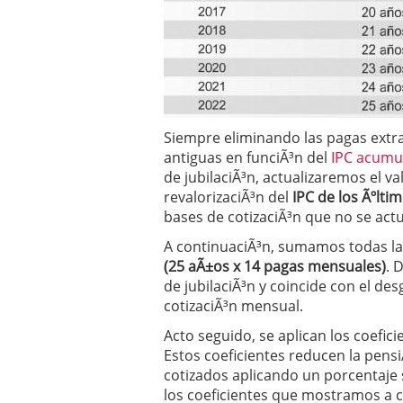
Siempre eliminando las pagas extra
antiguas en funciÃ³n del
IPC acumu
de jubilaciÃ³n, actualizaremos el va
revalorizaciÃ³n del
IPC de los Ãºlti
bases de cotizaciÃ³n que no se actu
A continuaciÃ³n, sumamos todas l
(25 aÃ±os x 14 pagas mensuales)
. 
de jubilaciÃ³n y coincide con el des
cotizaciÃ³n mensual.
Acto seguido, se aplican los coefic
Estos coeficientes reducen la pensi
cotizados aplicando un porcentaje s
los coeficientes que mostramos a co