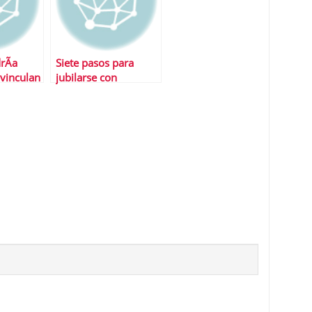
rÃ­a
Siete pasos para
 vinculan
jubilarse con
dignidad
d?