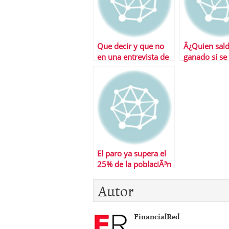
Que decir y que no
Â¿Quien sald
en una entrevista de
ganado si se
trabajo
salario y
productivida
El paro ya supera el
25% de la poblaciÃ³n
activa
Autor
FinancialRed