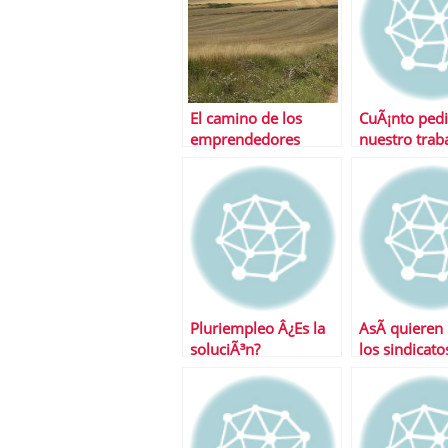
El camino de los
CuÃ¡nto pedi
emprendedores
nuestro trab
Pluriempleo Â¿Es la
AsÃ­ quieren
soluciÃ³n?
los sindicato
sistema de p