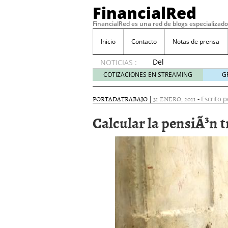
FinancialRed
FinancialRed es una red de blogs especializado
Inicio
Contacto
Notas de prensa
Del
NOTICIAS :
depósito
COTIZACIONES EN STREAMING
G
a la
diversificación:
PORTADA
TRABAJO
|
31 ENERO, 2011
-
Escrito p
cómo
está
Calcular la pensiÃ³n t
cambiando
la
gestión
del
ahorro
en
España
05/08/2026
Seguros de convenio en
descubren cuando ya e
ReseÃ±a de SIFX: Lo Qu