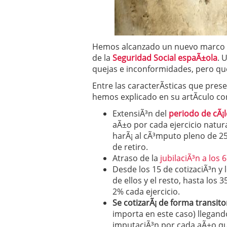
Operar
29/06/2026
Crear empresa online vs
29/05/2026
CÃ³mo afrontar una baj
Hemos alcanzado un nuevo marco 
26/05/2026
de la
Seguridad Social espaÃ±ola
. 
quejas e inconformidades, pero que,
Entre las caracterÃ­sticas que pres
hemos explicado en su artÃ­culo c
ExtensiÃ³n del
periodo de cÃ¡l
aÃ±o por cada ejercicio natur
harÃ¡ al cÃ³mputo pleno de 25
de retiro.
Atraso de la
jubilaciÃ³n a los 
Desde los 15 de cotizaciÃ³n y
de ellos y el resto, hasta los
2% cada ejercicio.
Se cotizarÃ¡ de forma transito
importa en este caso)
llegando
imputaciÃ³n por cada aÃ±o qu