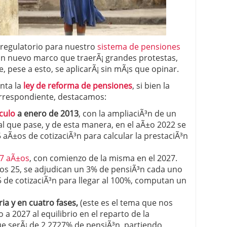
 proceso tradicional: ventajas reales para pymes
a mÃ©dica cuando trabajas por cuenta propia
regulatorio para nuestro
sistema de pensiones
Un nuevo marco que traerÃ¡ grandes protestas,
 pese a esto, se aplicarÃ¡ sin mÃ¡s que opinar.
enta la
ley de reforma de pensiones
, si bien la
orrespondiente, destacamos:
culo
a enero de 2013
, con la ampliaciÃ³n de un
al que pase, y de esta manera, en el aÃ±o 2022 se
 aÃ±os de cotizaciÃ³n para calcular la prestaciÃ³n
67 aÃ±os
, con comienzo de la misma en el 2027.
 los 25, se adjudican un 3% de pensiÃ³n cada uno
 35 de cotizaciÃ³n para llegar al 100%, computan un
ria y en cuatro fases,
(este es el tema que nos
 a 2027 al equilibrio en el reparto de la
e serÃ¡ de 2,2727% de pensiÃ³n, partiendo