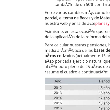
tambiÃ©n de un 50% con 15 a
Entre varios cambios mÃ¡s como lo 
parcial, el tema de Becas y de Mat
nuestra web y en la de â€œ
planesy
Asimismo, en esta ocasiÃ³n querem
de la aplicaciÃ³n de la reforma del 
Para calcular nuestras pensiones, 
media arÃ­tmÃ©tica de las
bases de 
aÃ±os cotizados
(actualmente 15 aÃ
aÃ±o por cada ejercicio natural que
al cÃ³mputo pleno de 25 aÃ±os de 
resume el cuadro a continuaciÃ³n: