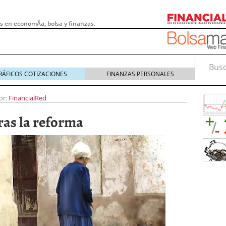
s en economÃ­a, bolsa y finanzas.
Busca
RÁFICOS COTIZACIONES
FINANZAS PERSONALES
or:
FinancialRed
ras la reforma
 pymes: la obligación que muchas empresas
s demasiado tarde
20/07/2026
e Deben Saber los Traders Mexicanos Antes de